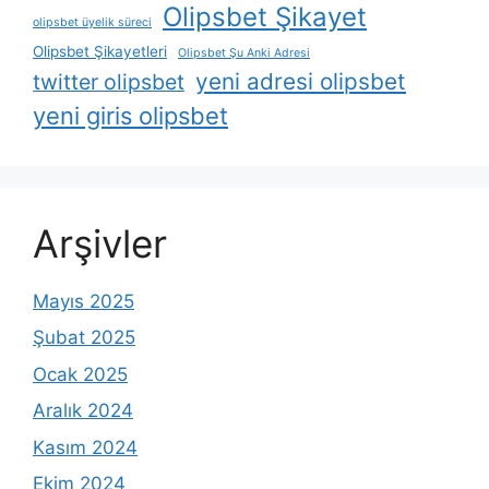
Olipsbet Şikayet
olipsbet üyelik süreci
Olipsbet Şikayetleri
Olipsbet Şu Anki Adresi
yeni adresi olipsbet
twitter olipsbet
yeni giris olipsbet
Arşivler
Mayıs 2025
Şubat 2025
Ocak 2025
Aralık 2024
Kasım 2024
Ekim 2024