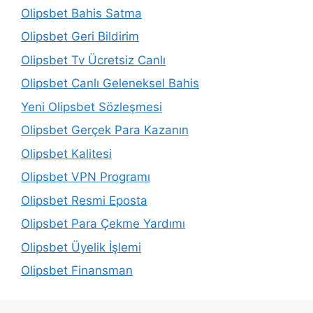
Olipsbet Bahis Satma
Olipsbet Geri Bildirim
Olipsbet Tv Ücretsiz Canlı
Olipsbet Canlı Geleneksel Bahis
Yeni Olipsbet Sözleşmesi
Olipsbet Gerçek Para Kazanın
Olipsbet Kalitesi
Olipsbet VPN Programı
Olipsbet Resmi Eposta
Olipsbet Para Çekme Yardımı
Olipsbet Üyelik İşlemi
Olipsbet Finansman