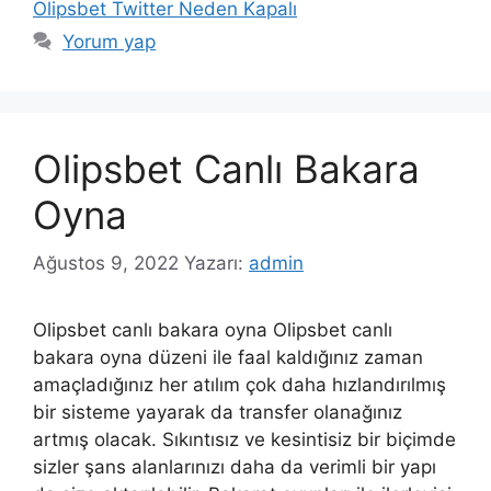
Olipsbet Twitter Neden Kapalı
Yorum yap
Olipsbet Canlı Bakara
Oyna
Ağustos 9, 2022
Yazarı:
admin
Olipsbet canlı bakara oyna Olipsbet canlı
bakara oyna düzeni ile faal kaldığınız zaman
amaçladığınız her atılım çok daha hızlandırılmış
bir sisteme yayarak da transfer olanağınız
artmış olacak. Sıkıntısız ve kesintisiz bir biçimde
sizler şans alanlarınızı daha da verimli bir yapı