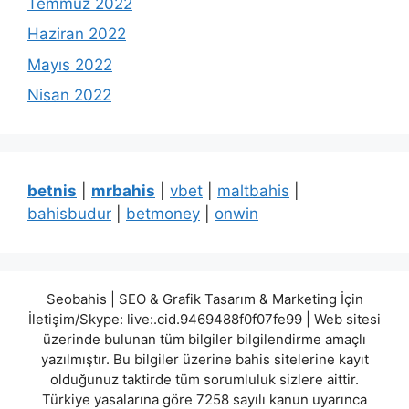
Temmuz 2022
Haziran 2022
Mayıs 2022
Nisan 2022
betnis
|
mrbahis
|
vbet
|
maltbahis
|
bahisbudur
|
betmoney
|
onwin
Seobahis | SEO & Grafik Tasarım & Marketing İçin
İletişim/Skype: live:.cid.9469488f0f07fe99 | Web sitesi
üzerinde bulunan tüm bilgiler bilgilendirme amaçlı
yazılmıştır. Bu bilgiler üzerine bahis sitelerine kayıt
olduğunuz taktirde tüm sorumluluk sizlere aittir.
Türkiye yasalarına göre 7258 sayılı kanun uyarınca