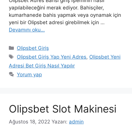
Olipsbet Adres Bahsi giriş işleminin nasıl
yapılabileceğini merak ediyor. Bahisçiler,
kumarhanede bahis yapmak veya oynamak için
yeni bir Olipsbet adresi girebilmek için …
Devamını oku…
Kategoriler
Olipsbet Giriş
Etiketler
Olipsbet Giriş Yap Yeni Adres
,
Olipsbet Yeni
Adresi Bet Giriş Nasıl Yapılır
Yorum yap
Olipsbet Slot Makinesi
Ağustos 18, 2022
Yazarı:
admin