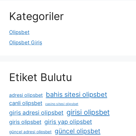
Kategoriler
Olipsbet
Olipsbet Giriş
Etiket Bulutu
bahis sitesi olipsbet
adresi olipsbet
canli olipsbet
casino sitesi olipsbet
girisi olipsbet
giris adresi olipsbet
giris yap olipsbet
giris olipsbet
güncel olipsbet
güncel adresi olipsbet