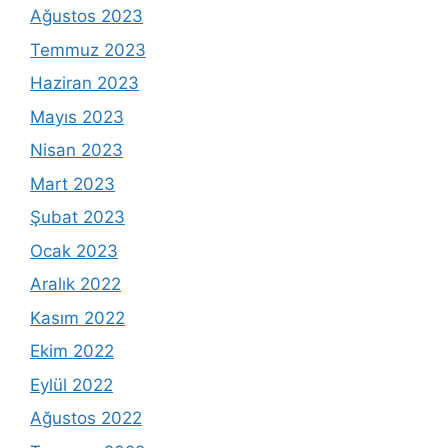
Ağustos 2023
Temmuz 2023
Haziran 2023
Mayıs 2023
Nisan 2023
Mart 2023
Şubat 2023
Ocak 2023
Aralık 2022
Kasım 2022
Ekim 2022
Eylül 2022
Ağustos 2022