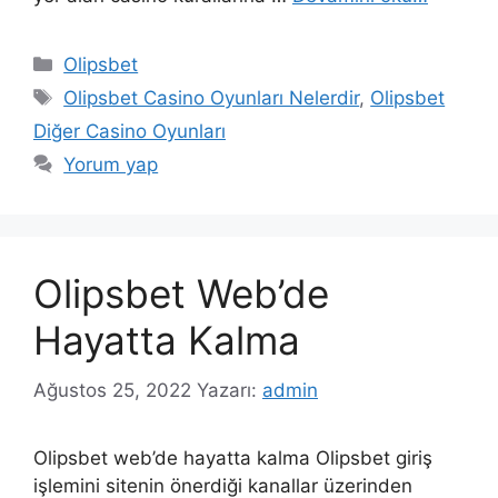
Kategoriler
Olipsbet
Etiketler
Olipsbet Casino Oyunları Nelerdir
,
Olipsbet
Diğer Casino Oyunları
Yorum yap
Olipsbet Web’de
Hayatta Kalma
Ağustos 25, 2022
Yazarı:
admin
Olipsbet web’de hayatta kalma Olipsbet giriş
işlemini sitenin önerdiği kanallar üzerinden