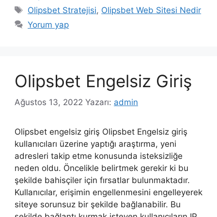
Etiketler
Olipsbet Stratejisi
,
Olipsbet Web Sitesi Nedir
Yorum yap
Olipsbet Engelsiz Giriş
Ağustos 13, 2022
Yazarı:
admin
Olipsbet engelsiz giriş Olipsbet Engelsiz giriş
kullanıcıları üzerine yaptığı araştırma, yeni
adresleri takip etme konusunda isteksizliğe
neden oldu. Öncelikle belirtmek gerekir ki bu
şekilde bahisçiler için fırsatlar bulunmaktadır.
Kullanıcılar, erişimin engellenmesini engelleyerek
siteye sorunsuz bir şekilde bağlanabilir. Bu
şekilde bağlantı kurmak isteyen kullanıcıların IP