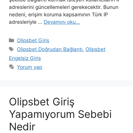
adreslerini güncellemeleri gerekecektir. Bunun
nedeni, erişim koruma kapsamının Türk IP
adresleriyle …
Devamını oku…
Kategoriler
Olipsbet Giriş
Etiketler
Olipsbet Doğrudan Bağlantı
,
Olipsbet
Engelsiz Giriş
Yorum yap
Olipsbet Giriş
Yapamıyorum Sebebi
Nedir