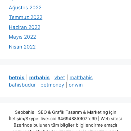
Ağustos 2022
Temmuz 2022
Haziran 2022
Mayıs 2022
Nisan 2022
betnis
|
mrbahis
|
vbet
|
maltbahis
|
bahisbudur
|
betmoney
|
onwin
Seobahis | SEO & Grafik Tasarım & Marketing İçin
İletişim/Skype: live:.cid.9469488f0f07fe99 | Web sitesi
üzerinde bulunan tüm bilgiler bilgilendirme amaçlı