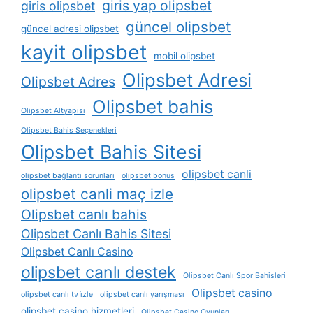
giris yap olipsbet
giris olipsbet
güncel olipsbet
güncel adresi olipsbet
kayit olipsbet
mobil olipsbet
Olipsbet Adresi
Olipsbet Adres
Olipsbet bahis
Olipsbet Altyapısı
Olipsbet Bahis Seçenekleri
Olipsbet Bahis Sitesi
olipsbet canli
olipsbet bağlantı sorunları
olipsbet bonus
olipsbet canli maç izle
Olipsbet canlı bahis
Olipsbet Canlı Bahis Sitesi
Olipsbet Canlı Casino
olipsbet canlı destek
Olipsbet Canlı Spor Bahisleri
Olipsbet casino
olipsbet canlı tv i̇zle
olipsbet canlı yarışması
olipsbet casino hizmetleri
Olipsbet Casino Oyunları