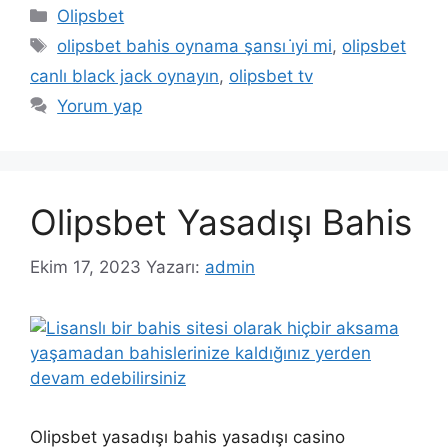
Kategoriler
Olipsbet
Etiketler
olipsbet bahis oynama şansı i̇yi mi
,
olipsbet
canlı black jack oynayın
,
olipsbet tv
Yorum yap
Olipsbet Yasadışı Bahis
Ekim 17, 2023
Yazarı:
admin
Olipsbet yasadışı bahis yasadışı casino