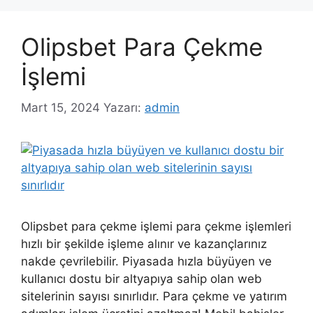
Olipsbet Para Çekme
İşlemi
Mart 15, 2024
Yazarı:
admin
Olipsbet para çekme işlemi para çekme işlemleri
hızlı bir şekilde işleme alınır ve kazançlarınız
nakde çevrilebilir. Piyasada hızla büyüyen ve
kullanıcı dostu bir altyapıya sahip olan web
sitelerinin sayısı sınırlıdır. Para çekme ve yatırım