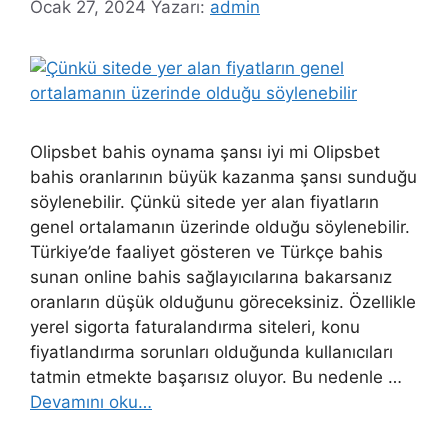
Ocak 27, 2024
Yazarı:
admin
Olipsbet bahis oynama şansı iyi mi Olipsbet
bahis oranlarının büyük kazanma şansı sunduğu
söylenebilir. Çünkü sitede yer alan fiyatların
genel ortalamanın üzerinde olduğu söylenebilir.
Türkiye’de faaliyet gösteren ve Türkçe bahis
sunan online bahis sağlayıcılarına bakarsanız
oranların düşük olduğunu göreceksiniz. Özellikle
yerel sigorta faturalandırma siteleri, konu
fiyatlandırma sorunları olduğunda kullanıcıları
tatmin etmekte başarısız oluyor. Bu nedenle …
Devamını oku…