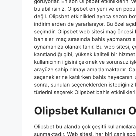
görüyorlar. En son Olipsbet etkinliklerin
bulabilirsiniz. Olipsbet en yeni ve en pop
değil. Olipsbet etkinlikleri ayrıca sezon b
indirimlerden de yararlanıyor. Bu özel aç
seçimdir. Olipsbet web sitesi maç öncesi b
bahisleri maç sırasında bahis yapmanızı 
oynamanıza olanak tanır. Bu web sitesi, çeş
kanıtlandığı gibi, yüksek kaliteli bir hiz
kullanıcının ilgisini çekmek ve sorunsuz işle
arayüze sahip olmayı amaçlamaktadır. Canl
seçeneklerine katılırken bahis heyecanını a
sonra, sunulan seçeneklerden istediğiniz ka
türlerini seçerek Olipsbet bahis etkinlikler
Olipsbet Kullanıcı O
Olipsbet bu alanda çok çeşitli kullanıcılar
sunmaktadır. Web sitesi, her biri canlı spor