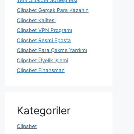
Yeni Olipsbet Sözleşmesi
Olipsbet Gerçek Para Kazanın
Olipsbet Kalitesi
Olipsbet VPN Programı
Olipsbet Resmi Eposta
Olipsbet Para Çekme Yardımı
Olipsbet Üyelik İşlemi
Olipsbet Finansman
Kategoriler
Olipsbet