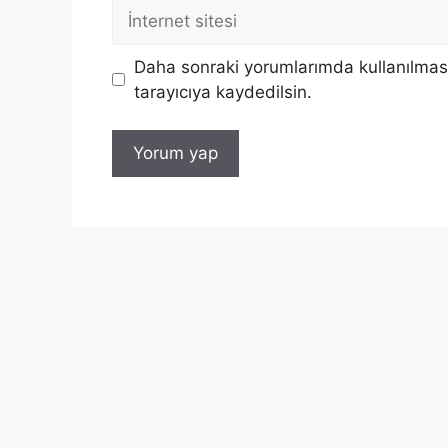
İnternet
sitesi
Daha sonraki yorumlarımda kullanılması
tarayıcıya kaydedilsin.