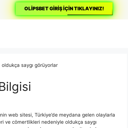
OLİPSBET GİRİŞ İÇİN TIKLAYINIZ!
Bilgisi
erinin web sitesi, Türkiye’de meydana gelen olaylarla
ikleri ve cömertlikleri nedeniyle oldukça saygı