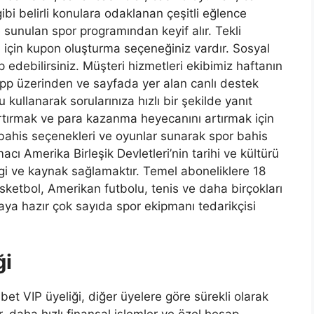
ibi belirli konulara odaklanan çeşitli eğlence
e sunulan spor programından keyif alır. Tekli
ri için kupon oluşturma seçeneğiniz vardır. Sosyal
p edebilirsiniz. Müşteri hizmetleri ekibimiz haftanın
pp üzerinden ve sayfada yer alan canlı destek
 kullanarak sorularınıza hızlı bir şekilde yanıt
ı artırmak ve para kazanma heyecanını artırmak için
bahis seçenekleri ve oyunlar sunarak spor bahis
acı Amerika Birleşik Devletleri’nin tarihi ve kültürü
lgi ve kaynak sağlamaktır. Temel aboneliklere 18
asketbol, ​​Amerikan futbolu, tenis ve daha birçokları
aya hazır çok sayıda spor ekipmanı tedarikçisi
ği
sbet VIP üyeliği, diğer üyelere göre sürekli olarak