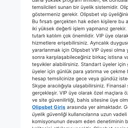
daha yüksek program limitleri, ek bonuslar
temsilcileri sunan bir üyelik sistemidir. Ol
göstermeniz gerekir. Olipsbet vip üyeliği
Bu fırsatı gerçekten hak eden kişilere bu a
iki yüksek değerli işlem yapmanız gerekir. E
tutarlı katılım çok önemlidir. VIP üye olara
hizmetlere erişebilirsiniz. Ayrıcalık duyg
yararlanmak için Olipsbet VIP üyesi olma y
sonra karşılaşabileceğiniz birkaç istisna 
teşvikler alabilirsiniz. Standart üyeler iç
üyeler için günlük para yatırma ve çekme 
hesap temsilcinize gece veya gündüz iste
Skype aracılığıyla ulaşabilirsiniz. Finans
gerçekleşir. VIP üye olarak özel maçlara öz
ve site güvenilirliği, bahis sitesine üye ol
Olipsbet Giriş
arasında yer almaktadır. Gü
üyelik güvenliği
kullanıcılarına uzun vadel
komisyonunun devam eden denetiminin bir 