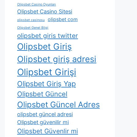
Olipsbet Casino Oyunları
Olipsbet Casino Sitesi
olipsbet com
olipsbet casinosu
Olipsbet Genel Bilgi
olipsbet giris twitter
Olipsbet Giriş
Olipsbet giriş adresi
Olipsbet Girişi
Olipsbet Giriş Yap
Olipsbet Güncel
Olipsbet Güncel Adres
olipsbet güncel adresi
Olipsbet güvenilir mi
Olipsbet Güvenlir mi