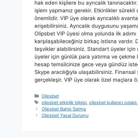
hak eden kişilere bu ayrıcalık tanınacaktır
işlem yapmanız gerekir. Etkinlikler sürekli 
önemlidir. VIP üye olarak ayrıcalıklı avant
erişebilirsiniz. Ayrıcalık duygusunu yaşam
Olipsbet VIP üyesi olma yolunda ilk adımı 
karşılaşabileceğiniz birkaç istisna vardır
teşvikler alabilirsiniz. Standart üyeler iç
üyeler için günlük para yatırma ve çekme 
hesap temsilcinize gece veya gündüz iste
Skype aracılığıyla ulaşabilirsiniz. Finans
gerçekleşir. VIP üye olarak özel maçlara öz
Kategoriler
Olipsbet
Etiketler
olipsbet etkinlik bilgisi
,
olipsbet kullanıcı odaklı
Yazı
Olipsbet Bahis Satma
dolaşımı
Olipsbet Yasal Durumu