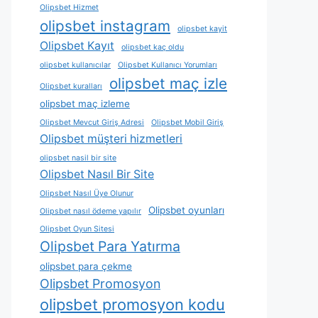
Olipsbet Hizmet
olipsbet instagram
olipsbet kayit
Olipsbet Kayıt
olipsbet kaç oldu
olipsbet kullanıcılar
Olipsbet Kullanıcı Yorumları
olipsbet maç izle
Olipsbet kuralları
olipsbet maç izleme
Olipsbet Mevcut Giriş Adresi
Olipsbet Mobil Giriş
Olipsbet müşteri hizmetleri
olipsbet nasil bir site
Olipsbet Nasıl Bir Site
Olipsbet Nasıl Üye Olunur
Olipsbet oyunları
Olipsbet nasıl ödeme yapılır
Olipsbet Oyun Sitesi
Olipsbet Para Yatırma
olipsbet para çekme
Olipsbet Promosyon
olipsbet promosyon kodu