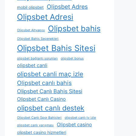
Olipsbet Adres
mobil olipsbet
Olipsbet Adresi
Olipsbet bahis
Olipsbet Altyapısı
Olipsbet Bahis Seçenekleri
Olipsbet Bahis Sitesi
olipsbet bağlantı sorunları
olipsbet bonus
olipsbet canli
olipsbet canli maç izle
Olipsbet canlı bahis
Olipsbet Canlı Bahis Sitesi
Olipsbet Canlı Casino
olipsbet canlı destek
Olipsbet Canlı Spor Bahisleri
olipsbet canlı tv i̇zle
Olipsbet casino
olipsbet canlı yarışması
olipsbet casino hizmetleri