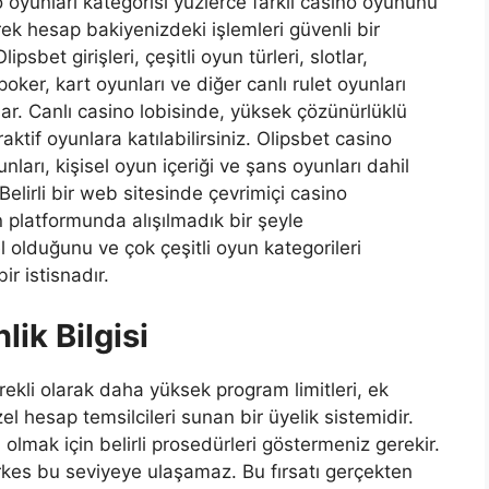
o oyunları kategorisi yüzlerce farklı casino oyununu
ek hesap bakiyenizdeki işlemleri güvenli bir
ipsbet girişleri, çeşitli oyun türleri, slotlar,
poker, kart oyunları ve diğer canlı rulet oyunları
sar. Canlı casino lobisinde, yüksek çözünürlüklü
raktif oyunlara katılabilirsiniz. Olipsbet casino
ları, kişisel oyun içeriği ve şans oyunları dahil
 Belirli bir web sitesinde çevrimiçi casino
n platformunda alışılmadık bir şeyle
el olduğunu ve çok çeşitli oyun kategorileri
ir istisnadır.
lik Bilgisi
rekli olarak daha yüksek program limitleri, ek
el hesap temsilcileri sunan bir üyelik sistemidir.
olmak için belirli prosedürleri göstermeniz gerekir.
erkes bu seviyeye ulaşamaz. Bu fırsatı gerçekten