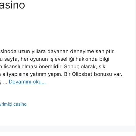
asino
casinoda uzun yıllara dayanan deneyime sahiptir.
u sayfa, her oyunun işlevselliği hakkında bilgi
 lisanslı olması önemlidir. Sonuç olarak, sıkı
n altyapısına yatırım yapın. Bir Olipsbet bonusu var.
oş …
Devamını oku…
vrimiçi casino