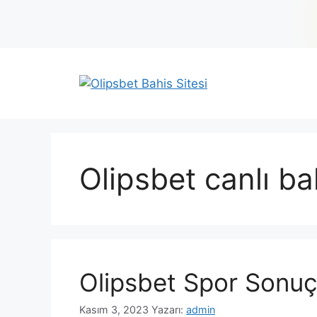
İçeriğe
atla
Olipsbet canlı ba
Olipsbet Spor Sonuçl
Kasım 3, 2023
Yazarı:
admin