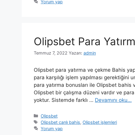
Yorum yap
Olipsbet Para Yatı
Temmuz 7, 2022
Yazarı:
admin
Olipsbet para yatırma ve çekme Bahis yap
para karşılığı işlem yapılması gerektiğini
para yatırma bonusları ile Olipsbet bahis v
Olipsbet bir çalışma düzeni vardır ve para 
yoktur. Sistemde farklı …
Devamını oku…
Kategoriler
Olipsbet
Etiketler
Olipsbet canlı bahis
,
Olipsbet işlemleri
Yorum yap