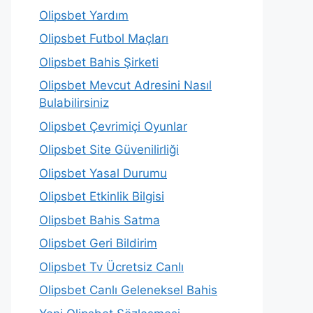
Olipsbet Yardım
Olipsbet Futbol Maçları
Olipsbet Bahis Şirketi
Olipsbet Mevcut Adresini Nasıl
Bulabilirsiniz
Olipsbet Çevrimiçi Oyunlar
Olipsbet Site Güvenilirliği
Olipsbet Yasal Durumu
Olipsbet Etkinlik Bilgisi
Olipsbet Bahis Satma
Olipsbet Geri Bildirim
Olipsbet Tv Ücretsiz Canlı
Olipsbet Canlı Geleneksel Bahis