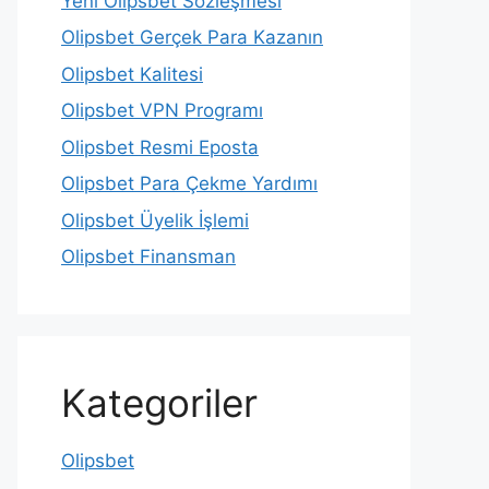
Yeni Olipsbet Sözleşmesi
Olipsbet Gerçek Para Kazanın
Olipsbet Kalitesi
Olipsbet VPN Programı
Olipsbet Resmi Eposta
Olipsbet Para Çekme Yardımı
Olipsbet Üyelik İşlemi
Olipsbet Finansman
Kategoriler
Olipsbet