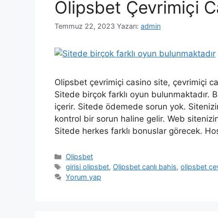
Olipsbet Çevrimiçi C
Temmuz 22, 2023
Yazarı:
admin
Olipsbet çevrimiçi casino site, çevrimiçi 
Sitede birçok farklı oyun bulunmaktadır. B
içerir. Sitede ödemede sorun yok. Sitenizin
kontrol bir sorun haline gelir. Web sitenizi
Sitede herkes farklı bonuslar görecek. H
Kategoriler
Olipsbet
Etiketler
girisi olipsbet
,
Olipsbet canlı bahis
,
olipsbet çe
Yorum yap