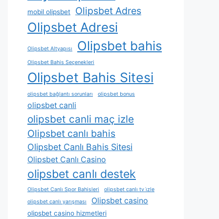
Olipsbet Adres
mobil olipsbet
Olipsbet Adresi
Olipsbet bahis
Olipsbet Altyapısı
Olipsbet Bahis Seçenekleri
Olipsbet Bahis Sitesi
olipsbet bağlantı sorunları
olipsbet bonus
olipsbet canli
olipsbet canli maç izle
Olipsbet canlı bahis
Olipsbet Canlı Bahis Sitesi
Olipsbet Canlı Casino
olipsbet canlı destek
Olipsbet Canlı Spor Bahisleri
olipsbet canlı tv i̇zle
Olipsbet casino
olipsbet canlı yarışması
olipsbet casino hizmetleri