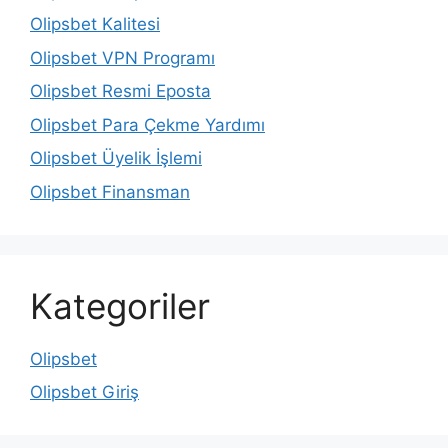
Olipsbet Kalitesi
Olipsbet VPN Programı
Olipsbet Resmi Eposta
Olipsbet Para Çekme Yardımı
Olipsbet Üyelik İşlemi
Olipsbet Finansman
Kategoriler
Olipsbet
Olipsbet Giriş