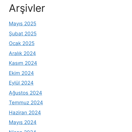
Arşivler
Mayıs 2025
Şubat 2025
Ocak 2025
Aralık 2024
Kasım 2024
Ekim 2024
Eylül 2024
Ağustos 2024
Temmuz 2024
Haziran 2024
Mayıs 2024