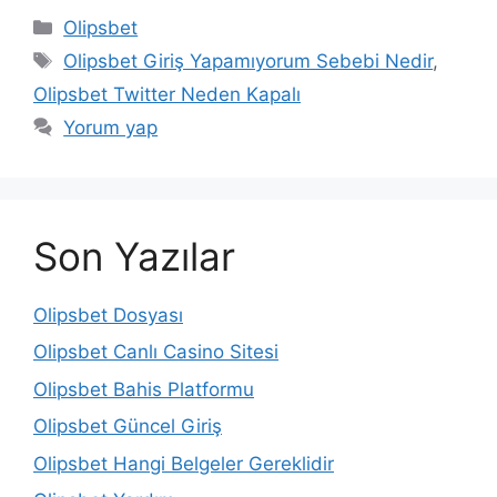
Kategoriler
Olipsbet
Etiketler
Olipsbet Giriş Yapamıyorum Sebebi Nedir
,
Olipsbet Twitter Neden Kapalı
Yorum yap
Son Yazılar
Olipsbet Dosyası
Olipsbet Canlı Casino Sitesi
Olipsbet Bahis Platformu
Olipsbet Güncel Giriş
Olipsbet Hangi Belgeler Gereklidir