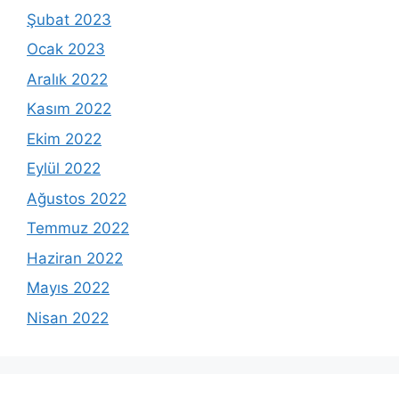
Şubat 2023
Ocak 2023
Aralık 2022
Kasım 2022
Ekim 2022
Eylül 2022
Ağustos 2022
Temmuz 2022
Haziran 2022
Mayıs 2022
Nisan 2022