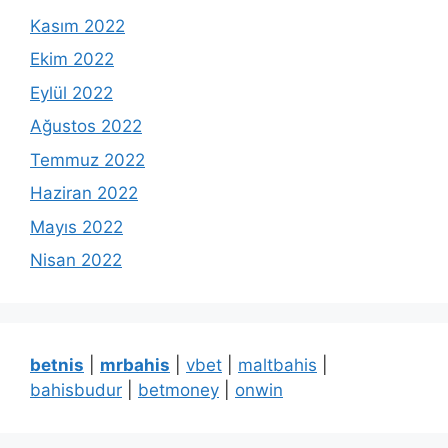
Kasım 2022
Ekim 2022
Eylül 2022
Ağustos 2022
Temmuz 2022
Haziran 2022
Mayıs 2022
Nisan 2022
betnis
|
mrbahis
|
vbet
|
maltbahis
|
bahisbudur
|
betmoney
|
onwin