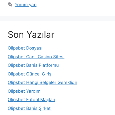
Yorum yap
Son Yazılar
Olipsbet Dosyası
Olipsbet Canlı Casino Sitesi
Olipsbet Bahis Platformu
Olipsbet Güncel Giriş
Olipsbet Hangi Belgeler Gereklidir
Olipsbet Yardım
Olipsbet Futbol Maçları
Olipsbet Bahis Şirketi