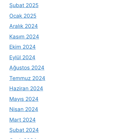
Şubat 2025
Ocak 2025
Aralık 2024
Kasım 2024
Ekim 2024
Eylül 2024
Ağustos 2024
Temmuz 2024
Haziran 2024
Mayıs 2024
Nisan 2024
Mart 2024
Şubat 2024