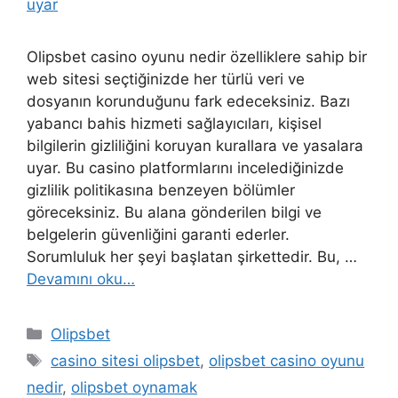
Olipsbet casino oyunu nedir özelliklere sahip bir
web sitesi seçtiğinizde her türlü veri ve
dosyanın korunduğunu fark edeceksiniz. Bazı
yabancı bahis hizmeti sağlayıcıları, kişisel
bilgilerin gizliliğini koruyan kurallara ve yasalara
uyar. Bu casino platformlarını incelediğinizde
gizlilik politikasına benzeyen bölümler
göreceksiniz. Bu alana gönderilen bilgi ve
belgelerin güvenliğini garanti ederler.
Sorumluluk her şeyi başlatan şirkettedir. Bu, …
Devamını oku…
Kategoriler
Olipsbet
Etiketler
casino sitesi olipsbet
,
olipsbet casino oyunu
nedir
,
olipsbet oynamak