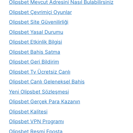
Olipsbet Mevcut Adresini Nasıl Bulabilirsiniz
Olipsbet Çevrimiçi Oyunlar
Olipsbet Site Güvenilirliği
Olipsbet Yasal Durumu
Olipsbet Etkinlik Bilgisi
Olipsbet Bahis Satma
Olipsbet Geri Bildirim
Olipsbet Tv Ücretsiz Canlı
Olipsbet Canlı Geleneksel Bahis
Yeni Olipsbet Sözleşmesi
Olipsbet Gerçek Para Kazanın
Olipsbet Kalitesi
Olipsbet VPN Programı
Olipsbet Resmi Eposta