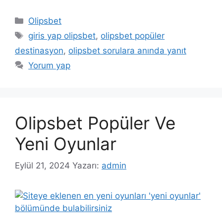
Kategoriler
Olipsbet
Etiketler
giris yap olipsbet
,
olipsbet popüler
destinasyon
,
olipsbet sorulara anında yanıt
Yorum yap
Olipsbet Popüler Ve
Yeni Oyunlar
Eylül 21, 2024
Yazarı:
admin