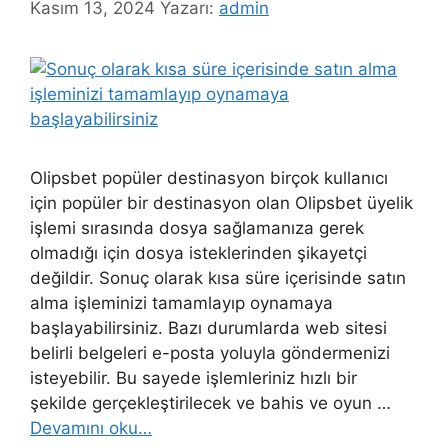
Kasım 13, 2024
Yazarı:
admin
Olipsbet popüler destinasyon birçok kullanıcı
için popüler bir destinasyon olan Olipsbet üyelik
işlemi sırasında dosya sağlamanıza gerek
olmadığı için dosya isteklerinden şikayetçi
değildir. Sonuç olarak kısa süre içerisinde satın
alma işleminizi tamamlayıp oynamaya
başlayabilirsiniz. Bazı durumlarda web sitesi
belirli belgeleri e-posta yoluyla göndermenizi
isteyebilir. Bu sayede işlemleriniz hızlı bir
şekilde gerçekleştirilecek ve bahis ve oyun …
Devamını oku…