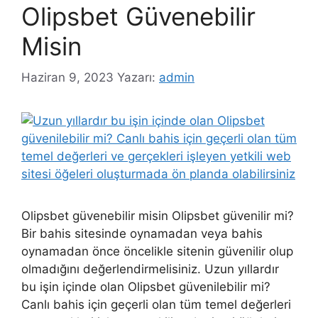
Olipsbet Güvenebilir
Misin
Haziran 9, 2023
Yazarı:
admin
Olipsbet güvenebilir misin Olipsbet güvenilir mi?
Bir bahis sitesinde oynamadan veya bahis
oynamadan önce öncelikle sitenin güvenilir olup
olmadığını değerlendirmelisiniz. Uzun yıllardır
bu işin içinde olan Olipsbet güvenilebilir mi?
Canlı bahis için geçerli olan tüm temel değerleri