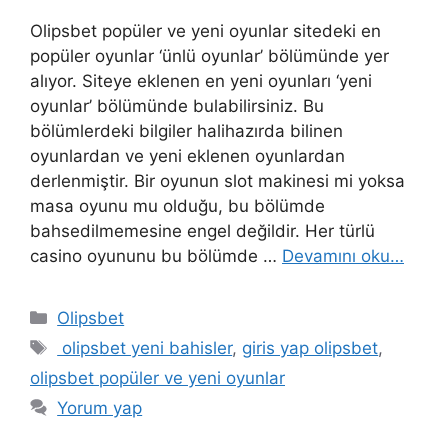
Olipsbet popüler ve yeni oyunlar sitedeki en
popüler oyunlar ‘ünlü oyunlar’ bölümünde yer
alıyor. Siteye eklenen en yeni oyunları ‘yeni
oyunlar’ bölümünde bulabilirsiniz. Bu
bölümlerdeki bilgiler halihazırda bilinen
oyunlardan ve yeni eklenen oyunlardan
derlenmiştir. Bir oyunun slot makinesi mi yoksa
masa oyunu mu olduğu, bu bölümde
bahsedilmemesine engel değildir. Her türlü
casino oyununu bu bölümde …
Devamını oku…
Kategoriler
Olipsbet
Etiketler
olipsbet yeni bahisler
,
giris yap olipsbet
,
olipsbet popüler ve yeni oyunlar
Yorum yap