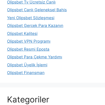
Olipsbet Tv Ücretsiz Canlı
Olipsbet Canlı Geleneksel Bahis
Yeni Olipsbet Sözleşmesi
Olipsbet Gerçek Para Kazanın
Olipsbet Kalitesi
Olipsbet VPN Programı
Olipsbet Resmi Eposta
Olipsbet Para Çekme Yardımı
Olipsbet Üyelik İşlemi
Olipsbet Finansman
Kategoriler