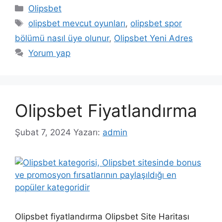
Kategoriler
Olipsbet
Etiketler
olipsbet mevcut oyunları
,
olipsbet spor
bölümü nasıl üye olunur
,
Olipsbet Yeni Adres
Yorum yap
Olipsbet Fiyatlandırma
Şubat 7, 2024
Yazarı:
admin
Olipsbet fiyatlandırma Olipsbet Site Haritası