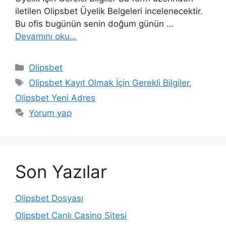
iletilen Olipsbet Üyelik Belgeleri incelenecektir.
Bu ofis bugünün senin doğum günün …
Devamını oku…
Kategoriler
Olipsbet
Etiketler
Olipsbet Kayıt Olmak İçin Gerekli Bilgiler
,
Olipsbet Yeni Adres
Yorum yap
Son Yazılar
Olipsbet Dosyası
Olipsbet Canlı Casino Sitesi