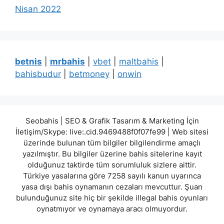
Nisan 2022
betnis
|
mrbahis
|
vbet
|
maltbahis
|
bahisbudur
|
betmoney
|
onwin
Seobahis | SEO & Grafik Tasarım & Marketing İçin
İletişim/Skype: live:.cid.9469488f0f07fe99 | Web sitesi
üzerinde bulunan tüm bilgiler bilgilendirme amaçlı
yazılmıştır. Bu bilgiler üzerine bahis sitelerine kayıt
olduğunuz taktirde tüm sorumluluk sizlere aittir.
Türkiye yasalarına göre 7258 sayılı kanun uyarınca
yasa dışı bahis oynamanın cezaları mevcuttur. Şuan
bulunduğunuz site hiç bir şekilde illegal bahis oyunları
oynatmıyor ve oynamaya aracı olmuyordur.