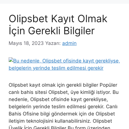
Olipsbet Kayıt Olmak
İçin Gerekli Bilgiler
Mayıs 18, 2023
Yazarı:
admin
Olipsbet kayıt olmak için gerekli bilgiler Popüler
canlı bahis sitesi Olipsbet, üye kimliği istiyor. Bu
nedenle, Olipsbet ofisinde kayıt gerekliyse,
belgelerin yerinde teslim edilmesi gerekir. Canlı
Bahis Ofisine bilgi göndermek için de Olipsbet
iletişim teknolojisini kullanabilirsiniz. Olipsbet
Üyelik İçin Gerekli Bilgiler Bu form üzerinden