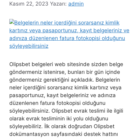
Kasım 22, 2023
Yazarı:
admin
Olipsbet belgeleri web sitesinde sizden belge
göndermeniz istenirse, bunları bir gün içinde
göndermeniz gerektiğini açıkladık. Belgelerin
neler içerdiğini sorarsanız kimlik kartınız veya
pasaportunuz, kayıt belgeleriniz ve adınıza
düzenlenen fatura fotokopisi olduğunu
söyleyebilirsiniz. Olipsbet evrak teslimi ile ilgili
olarak evrak tesliminin iki yolu olduğunu
söyleyebiliriz. İlk olarak doğrudan Olipsbet
dokümantasyon sayfasındaki destek hattını