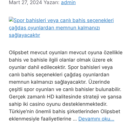
Mart 27, 2024
Yazarı:
admin
Olipsbet mevcut oyunları mevcut oyuna özellikle
bahis ve bahisle ilgili olanlar olmak üzere ek
oyunlar dahil edilecektir. Spor bahisleri veya
canlı bahis seçenekleri çağdaş oyunlardan
memnun kalmanızı sağlayacaktır. Üzerinde
çeşitli spor oyunları ve canlı bahisler bulunabilir.
Gerçek zamanlı HD kalitesinde strateji ve şansa
sahip iki casino oyunu desteklenmektedir.
Türkiye’nin önemli bahis şirketlerinden Olipsbet
eklenmesiyle faaliyetlerine …
Devamını oku…