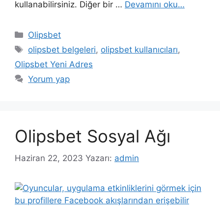
kullanabilirsiniz. Diğer bir …
Devamını oku…
Kategoriler
Olipsbet
Etiketler
olipsbet belgeleri
,
olipsbet kullanıcıları
,
Olipsbet Yeni Adres
Yorum yap
Olipsbet Sosyal Ağı
Haziran 22, 2023
Yazarı:
admin