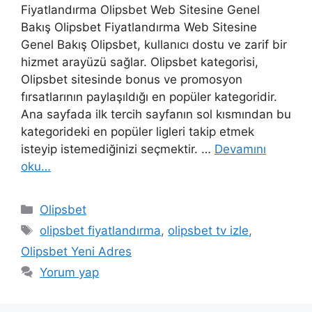
Fiyatlandırma Olipsbet Web Sitesine Genel
Bakış Olipsbet Fiyatlandırma Web Sitesine
Genel Bakış Olipsbet, kullanıcı dostu ve zarif bir
hizmet arayüzü sağlar. Olipsbet kategorisi,
Olipsbet sitesinde bonus ve promosyon
fırsatlarının paylaşıldığı en popüler kategoridir.
Ana sayfada ilk tercih sayfanın sol kısmından bu
kategorideki en popüler ligleri takip etmek
isteyip istemediğinizi seçmektir. …
Devamını
oku…
Kategoriler
Olipsbet
Etiketler
olipsbet fiyatlandırma
,
olipsbet tv izle
,
Olipsbet Yeni Adres
Yorum yap