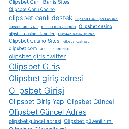
Olipsbet Canlı Bahis Sitesi
Olipsbet Canlı Casino
olipsbet canlı destek
Olipsbet Canlı Spor Bahisleri
Olipsbet casino
olipsbet canlı tv i̇zle
olipsbet canlı yarışması
olipsbet casino hizmetleri
Olipsbet Casino Oyunları
Olipsbet Casino Sitesi
olipsbet casinosu
olipsbet com
Olipsbet Genel Bilgi
olipsbet giris twitter
Olipsbet Giriş
Olipsbet giriş adresi
Olipsbet Girişi
Olipsbet Giriş Yap
Olipsbet Güncel
Olipsbet Güncel Adres
olipsbet güncel adresi
Olipsbet güvenilir mi