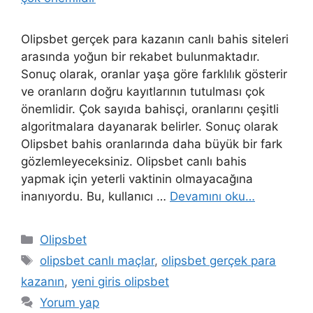
Olipsbet gerçek para kazanın canlı bahis siteleri
arasında yoğun bir rekabet bulunmaktadır.
Sonuç olarak, oranlar yaşa göre farklılık gösterir
ve oranların doğru kayıtlarının tutulması çok
önemlidir. Çok sayıda bahisçi, oranlarını çeşitli
algoritmalara dayanarak belirler. Sonuç olarak
Olipsbet bahis oranlarında daha büyük bir fark
gözlemleyeceksiniz. Olipsbet canlı bahis
yapmak için yeterli vaktinin olmayacağına
inanıyordu. Bu, kullanıcı …
Devamını oku…
Kategoriler
Olipsbet
Etiketler
olipsbet canlı maçlar
,
olipsbet gerçek para
kazanın
,
yeni giris olipsbet
Yorum yap