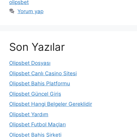
olipsbet
Yorum yap
Son Yazılar
Olipsbet Dosyası
Olipsbet Canlı Casino Sitesi
Olipsbet Bahis Platformu
Olipsbet Güncel Giriş
Olipsbet Hangi Belgeler Gereklidir
Olipsbet Yardım
Olipsbet Futbol Maçları
Olipsbet Bahis Şirketi