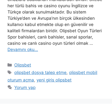
her türlü bahis ve casino oyunu İngilizce ve
Türkçe olarak sunulmaktadır. Bu sistem
Türkiye’den ve Avrupa’nın birçok ülkesinden
kullanıcı kabul etmekte olup en güvenilir ve
kaliteli firmalardan biridir. Olipsbet Oyun Türleri
Spor bahisleri, canlı bahisler, sanal sporlar,
casino ve canlı casino oyun türleri olmak …
Devamını oku…
Kategoriler
Olipsbet
Etiketler
olipsbet dosya talep etme
,
olipsbet mobil
oturum açma
,
yeni giris olipsbet
Yorum yap