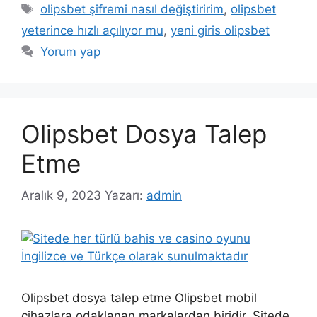
Etiketler
olipsbet şifremi nasıl değiştiririm
,
olipsbet
yeterince hızlı açılıyor mu
,
yeni giris olipsbet
Yorum yap
Olipsbet Dosya Talep
Etme
Aralık 9, 2023
Yazarı:
admin
Olipsbet dosya talep etme Olipsbet mobil
cihazlara odaklanan markalardan biridir. Sitede