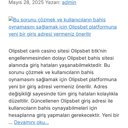
Mayıs 28, 2025
Yazarı:
admin
Olipsbet canlı casino sitesi Olipsbet btk’nin
engellenmesinden dolayı Olipsbet bahis sitesi
alanında giriş hataları yaşanabilmektedir. Bu
sorunu çözmek ve kullanıcıların bahis
oynamasını sağlamak için Olipsbet platformuna
yeni bir giriş adresi vermeniz önerilir. Adres
değişikliği sayesinde tüm giriş hataları kolaylıkla
düzeltilir. Güncellenen Olipsbet giriş adresi ile
kullanıcıların bahis oynayabilmeleri için
hesaplarına giriş yapmaları gerekecektir. Yeni bir
…
Devamını oku…