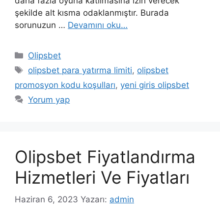
daha fazla oyuna katılmasına izin verecek
şekilde alt kısma odaklanmıştır. Burada
sorunuzun …
Devamını oku…
Kategoriler
Olipsbet
Etiketler
olipsbet para yatırma limiti
,
olipsbet
promosyon kodu koşulları
,
yeni giris olipsbet
Yorum yap
Olipsbet Fiyatlandırma
Hizmetleri Ve Fiyatları
Haziran 6, 2023
Yazarı:
admin