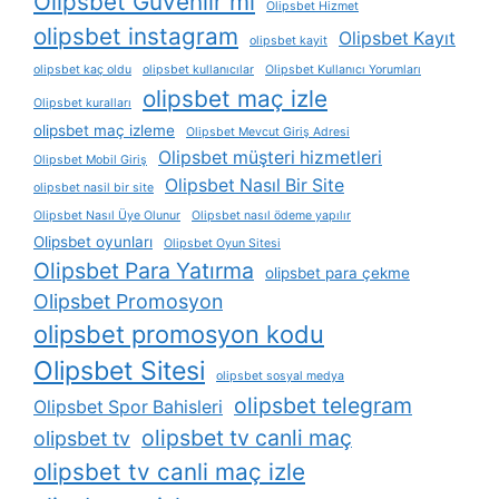
Olipsbet Güvenlir mi
Olipsbet Hizmet
olipsbet instagram
Olipsbet Kayıt
olipsbet kayit
olipsbet kaç oldu
olipsbet kullanıcılar
Olipsbet Kullanıcı Yorumları
olipsbet maç izle
Olipsbet kuralları
olipsbet maç izleme
Olipsbet Mevcut Giriş Adresi
Olipsbet müşteri hizmetleri
Olipsbet Mobil Giriş
Olipsbet Nasıl Bir Site
olipsbet nasil bir site
Olipsbet Nasıl Üye Olunur
Olipsbet nasıl ödeme yapılır
Olipsbet oyunları
Olipsbet Oyun Sitesi
Olipsbet Para Yatırma
olipsbet para çekme
Olipsbet Promosyon
olipsbet promosyon kodu
Olipsbet Sitesi
olipsbet sosyal medya
olipsbet telegram
Olipsbet Spor Bahisleri
olipsbet tv canli maç
olipsbet tv
olipsbet tv canli maç izle