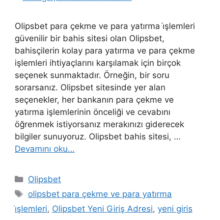
Olipsbet para çekme ve para yatırma i̇şlemleri
güvenilir bir bahis sitesi olan Olipsbet,
bahisçilerin kolay para yatırma ve para çekme
işlemleri ihtiyaçlarını karşılamak için birçok
seçenek sunmaktadır. Örneğin, bir soru
sorarsanız. Olipsbet sitesinde yer alan
seçenekler, her bankanın para çekme ve
yatırma işlemlerinin önceliği ve cevabını
öğrenmek istiyorsanız merakınızı giderecek
bilgiler sunuyoruz. Olipsbet bahis sitesi, …
Devamını oku…
Kategoriler
Olipsbet
Etiketler
olipsbet para çekme ve para yatırma
i̇şlemleri
,
Olipsbet Yeni Giriş Adresi
,
yeni giris