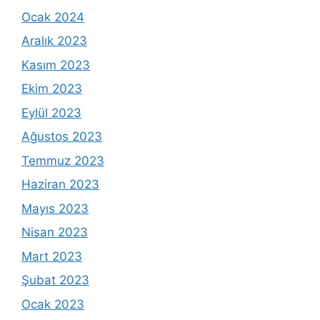
Ocak 2024
Aralık 2023
Kasım 2023
Ekim 2023
Eylül 2023
Ağustos 2023
Temmuz 2023
Haziran 2023
Mayıs 2023
Nisan 2023
Mart 2023
Şubat 2023
Ocak 2023