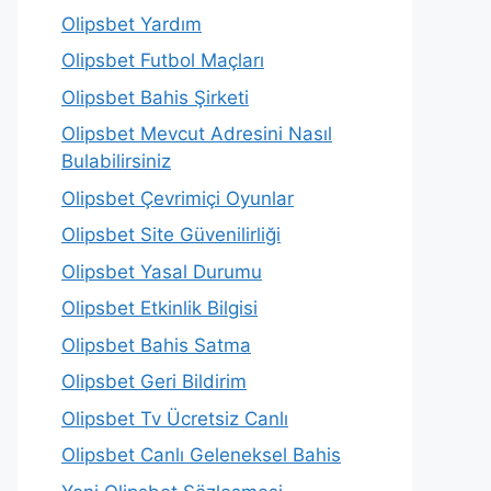
Olipsbet Yardım
Olipsbet Futbol Maçları
Olipsbet Bahis Şirketi
Olipsbet Mevcut Adresini Nasıl
Bulabilirsiniz
Olipsbet Çevrimiçi Oyunlar
Olipsbet Site Güvenilirliği
Olipsbet Yasal Durumu
Olipsbet Etkinlik Bilgisi
Olipsbet Bahis Satma
Olipsbet Geri Bildirim
Olipsbet Tv Ücretsiz Canlı
Olipsbet Canlı Geleneksel Bahis