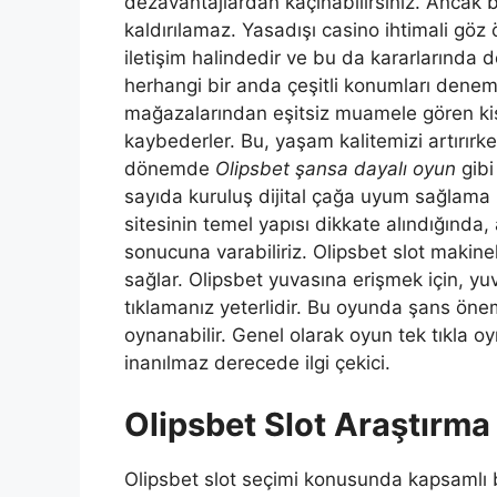
dezavantajlardan kaçınabilirsiniz. Ancak
kaldırılamaz. Yasadışı casino ihtimali göz ö
iletişim halindedir ve bu da kararlarında de
herhangi bir anda çeşitli konumları dene
mağazalarından eşitsiz muamele gören kişi
kaybederler. Bu, yaşam kalitemizi artırırk
dönemde
Olipsbet şansa dayalı oyun
gibi
sayıda kuruluş dijital çağa uyum sağlama k
sitesinin temel yapısı dikkate alındığında,
sonucuna varabiliriz. Olipsbet slot makinel
sağlar. Olipsbet yuvasına erişmek için, 
tıklamanız yeterlidir. Bu oyunda şans önem
oynanabilir. Genel olarak oyun tek tıkla 
inanılmaz derecede ilgi çekici.
Olipsbet Slot Araştırma
Olipsbet slot seçimi konusunda kapsamlı bi