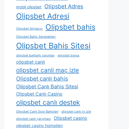
Olipsbet Adres
mobil olipsbet
Olipsbet Adresi
Olipsbet bahis
Olipsbet Altyapısı
Olipsbet Bahis Seçenekleri
Olipsbet Bahis Sitesi
olipsbet bağlantı sorunları
olipsbet bonus
olipsbet canli
olipsbet canli maç izle
Olipsbet canlı bahis
Olipsbet Canlı Bahis Sitesi
Olipsbet Canlı Casino
olipsbet canlı destek
Olipsbet Canlı Spor Bahisleri
olipsbet canlı tv i̇zle
Olipsbet casino
olipsbet canlı yarışması
olipsbet casino hizmetleri