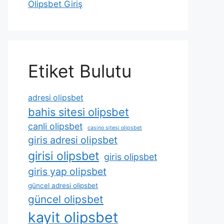
Olipsbet Giriş
Etiket Bulutu
adresi olipsbet
bahis sitesi olipsbet
canli olipsbet
casino sitesi olipsbet
giris adresi olipsbet
girisi olipsbet
giris olipsbet
giris yap olipsbet
güncel adresi olipsbet
güncel olipsbet
kayit olipsbet