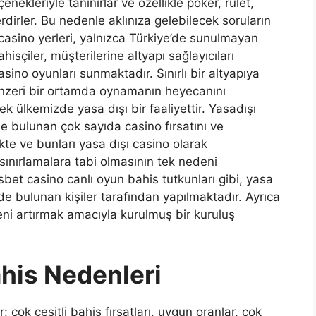
enekleriyle tanınırlar ve özellikle poker, rulet,
rdirler. Bu nedenle aklınıza gelebilecek soruların
iz casino yerleri, yalnızca Türkiye’de sunulmayan
hisçiler, müşterilerine altyapı sağlayıcıları
asino oyunları sunmaktadır. Sınırlı bir altyapıya
nzeri bir ortamda oynamanın heyecanını
ek ülkemizde yasa dışı bir faaliyettir. Yasadışı
rde bulunan çok sayıda casino fırsatını ve
te ve bunları yasa dışı casino olarak
sınırlamalara tabi olmasının tek nedeni
sbet casino canlı oyun bahis tutkunları gibi, yasa
nde bulunan kişiler tarafından yapılmaktadır. Ayrıca
eni artırmak amacıyla kurulmuş bir kuruluş
his Nedenleri
: çok çeşitli bahis fırsatları, uygun oranlar, çok