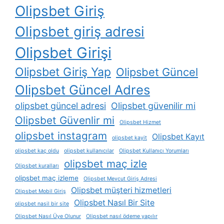
Olipsbet Giriş
Olipsbet giriş adresi
Olipsbet Girişi
Olipsbet Giriş Yap
Olipsbet Güncel
Olipsbet Güncel Adres
olipsbet güncel adresi
Olipsbet güvenilir mi
Olipsbet Güvenlir mi
Olipsbet Hizmet
olipsbet instagram
Olipsbet Kayıt
olipsbet kayit
olipsbet kaç oldu
olipsbet kullanıcılar
Olipsbet Kullanıcı Yorumları
olipsbet maç izle
Olipsbet kuralları
olipsbet maç izleme
Olipsbet Mevcut Giriş Adresi
Olipsbet müşteri hizmetleri
Olipsbet Mobil Giriş
Olipsbet Nasıl Bir Site
olipsbet nasil bir site
Olipsbet Nasıl Üye Olunur
Olipsbet nasıl ödeme yapılır