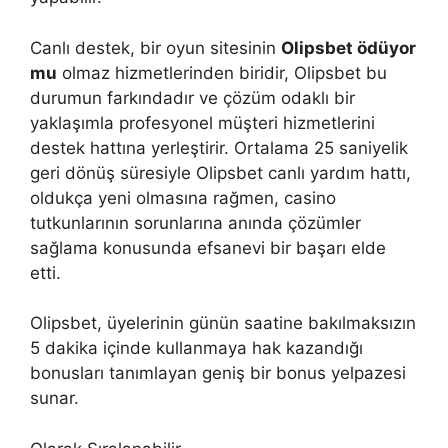
Canlı destek, bir oyun sitesinin
Olipsbet ödüyor
mu
olmaz hizmetlerinden biridir, Olipsbet bu
durumun farkındadır ve çözüm odaklı bir
yaklaşımla profesyonel müşteri hizmetlerini
destek hattına yerleştirir. Ortalama 25 saniyelik
geri dönüş süresiyle Olipsbet canlı yardım hattı,
oldukça yeni olmasına rağmen, casino
tutkunlarının sorunlarına anında çözümler
sağlama konusunda efsanevi bir başarı elde
etti.
Olipsbet, üyelerinin günün saatine bakılmaksızın
5 dakika içinde kullanmaya hak kazandığı
bonusları tanımlayan geniş bir bonus yelpazesi
sunar.