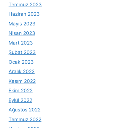
Temmuz 2023
Haziran 2023
Mayıs 2023
Nisan 2023
Mart 2023
Şubat 2023
Ocak 2023
Aralık 2022
Kasım 2022
Ekim 2022
Eylül 2022
Ağustos 2022
Temmuz 2022