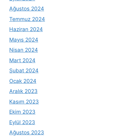
Ağustos 2024
Temmuz 2024
Haziran 2024
Mayıs 2024
Nisan 2024
Mart 2024
Şubat 2024
Ocak 2024
Aralık 2023
Kasım 2023
Ekim 2023
Eylül 2023
Ağustos 2023