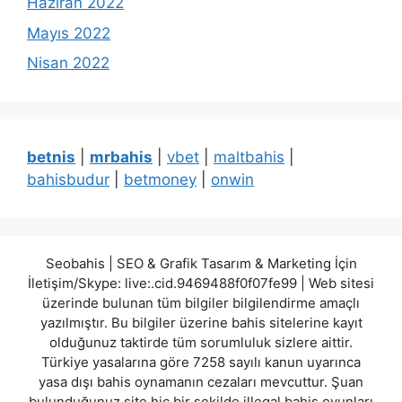
Haziran 2022
Mayıs 2022
Nisan 2022
betnis
|
mrbahis
|
vbet
|
maltbahis
|
bahisbudur
|
betmoney
|
onwin
Seobahis | SEO & Grafik Tasarım & Marketing İçin
İletişim/Skype: live:.cid.9469488f0f07fe99 | Web sitesi
üzerinde bulunan tüm bilgiler bilgilendirme amaçlı
yazılmıştır. Bu bilgiler üzerine bahis sitelerine kayıt
olduğunuz taktirde tüm sorumluluk sizlere aittir.
Türkiye yasalarına göre 7258 sayılı kanun uyarınca
yasa dışı bahis oynamanın cezaları mevcuttur. Şuan
bulunduğunuz site hiç bir şekilde illegal bahis oyunları