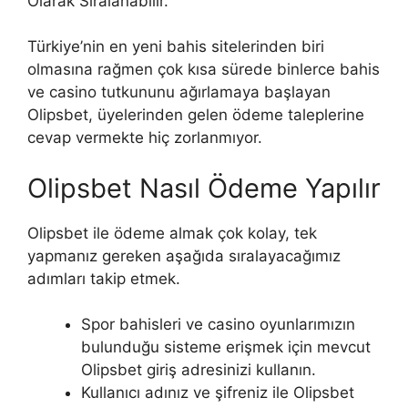
Olarak Sıralanabilir.
Türkiye’nin en yeni bahis sitelerinden biri
olmasına rağmen çok kısa sürede binlerce bahis
ve casino tutkununu ağırlamaya başlayan
Olipsbet, üyelerinden gelen ödeme taleplerine
cevap vermekte hiç zorlanmıyor.
Olipsbet Nasıl Ödeme Yapılır
Olipsbet ile ödeme almak çok kolay, tek
yapmanız gereken aşağıda sıralayacağımız
adımları takip etmek.
Spor bahisleri ve casino oyunlarımızın
bulunduğu sisteme erişmek için mevcut
Olipsbet giriş adresinizi kullanın.
Kullanıcı adınız ve şifreniz ile Olipsbet