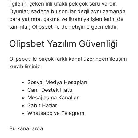
ilgilerini çeken irili ufaklı pek çok soru vardır.
Oyunlar, sadece bu sorular değil aynı zamanda
para yatırma, çekme ve ikramiye işlemlerini de
tanımlar, Olipsbet ile de iletişime geçmelidir.
Olipsbet Yazılım Güvenliği
Olipsbet ile birçok farklı kanal üzerinden iletişim
kurabilirsiniz:
Sosyal Medya Hesapları
Canlı Destek Hattı
Mesajlaşma Kanalları
Sabit Hatlar
Whatsapp ve Telegram
Bu kanallarda