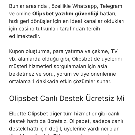
Bunlar arasında , özellikle Whatsapp, Telegram
ve online
Olipsbet yazılım güvenliği
hatları,
hızlı geri dönüşler için en ideal kanallar oldukları
için casino tutkunları tarafından tercih
edilmektedir.
Kupon oluşturma, para yatırma ve çekme, TV
vb. alanlarda olduğu gibi, Olipsbet de üyelerini
müşteri hizmetleri sorgulamaları için asla
bekletmez ve soru, yorum ve üye önerilerine
ortalama 1 dakikada etkin çözümler sunar.
Olipsbet Canlı Destek Ücretsiz Mi
Elbette Olipsbet diğer tüm hizmetler gibi canlı
destek hattı da ücretsiz. Olipsbet, sadece canlı
destek hattı için değil, üyelerine yardımcı olan