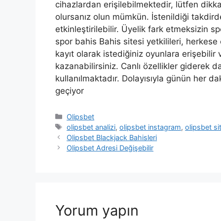
cihazlardan erişilebilmektedir, lütfen dikk
olursanız olun mümkün. İstenildiği takdir
etkinleştirilebilir. Üyelik fark etmeksizin s
spor bahis Bahis sitesi yetkilileri, herkes
kayıt olarak istediğiniz oyunlara erişebili
kazanabilirsiniz. Canlı özellikler giderek
kullanılmaktadır. Dolayısıyla günün her da
geçiyor
Kategoriler
Olipsbet
Etiketler
olipsbet analizi
,
olipsbet instagram
,
olipsbet si
Yazı
Olipsbet Blackjack Bahisleri
dolaşımı
Olipsbet Adresi Değişebilir
Yorum yapın