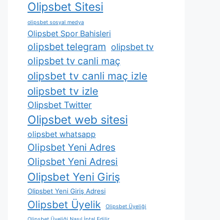
Olipsbet Sitesi
olipsbet sosyal medya
Olipsbet Spor Bahisleri
olipsbet telegram
olipsbet tv
olipsbet tv canli maç
olipsbet tv canli maç izle
olipsbet tv izle
Olipsbet Twitter
Olipsbet web sitesi
olipsbet whatsapp
Olipsbet Yeni Adres
Olipsbet Yeni Adresi
Olipsbet Yeni Giriş
Olipsbet Yeni Giriş Adresi
Olipsbet Üyelik
Olipsbet Üyeliği
Olipsbet Üyeliği Nasıl İptal Edilir