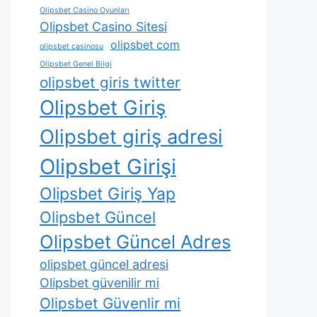
Olipsbet Casino Oyunları
Olipsbet Casino Sitesi
olipsbet com
olipsbet casinosu
Olipsbet Genel Bilgi
olipsbet giris twitter
Olipsbet Giriş
Olipsbet giriş adresi
Olipsbet Girişi
Olipsbet Giriş Yap
Olipsbet Güncel
Olipsbet Güncel Adres
olipsbet güncel adresi
Olipsbet güvenilir mi
Olipsbet Güvenlir mi