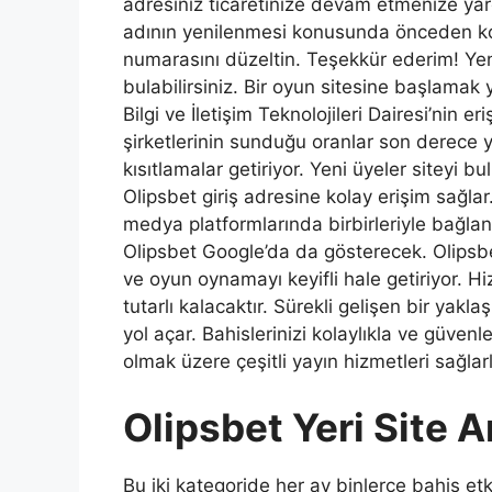
adresiniz ticaretinize devam etmenize yardı
adının yenilenmesi konusunda önceden kolay
numarasını düzeltin. Teşekkür ederim! Ye
bulabilirsiniz. Bir oyun sitesine başlamak 
Bilgi ve İletişim Teknolojileri Dairesi’nin 
şirketlerinin sunduğu oranlar son derece y
kısıtlamalar getiriyor. Yeni üyeler siteyi
Olipsbet giriş adresine kolay erişim sağlar
medya platformlarında birbirleriyle bağlantı
Olipsbet Google’da da gösterecek. Olipsbet
ve oyun oynamayı keyifli hale getiriyor.
tutarlı kalacaktır. Sürekli gelişen bir yak
yol açar. Bahislerinizi kolaylıkla ve güvenl
olmak üzere çeşitli yayın hizmetleri sağlarl
Olipsbet Yeri Site 
Bu iki kategoride her ay binlerce bahis etk