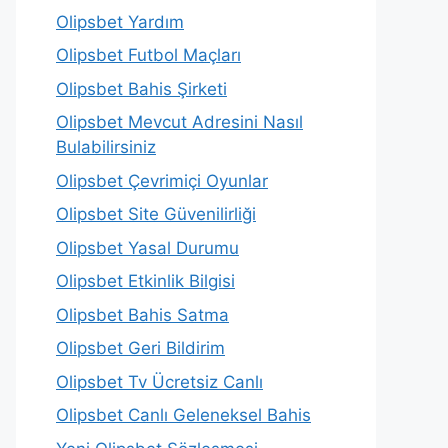
Olipsbet Yardım
Olipsbet Futbol Maçları
Olipsbet Bahis Şirketi
Olipsbet Mevcut Adresini Nasıl
Bulabilirsiniz
Olipsbet Çevrimiçi Oyunlar
Olipsbet Site Güvenilirliği
Olipsbet Yasal Durumu
Olipsbet Etkinlik Bilgisi
Olipsbet Bahis Satma
Olipsbet Geri Bildirim
Olipsbet Tv Ücretsiz Canlı
Olipsbet Canlı Geleneksel Bahis