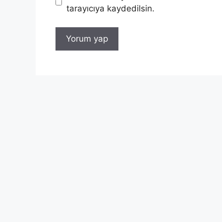
tarayıcıya kaydedilsin.