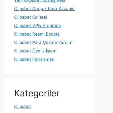
Yeni Olipsbet Sözleşmesi
Olipsbet Gerçek Para Kazanın
Olipsbet Kalitesi
Olipsbet VPN Programı
Olipsbet Resmi Eposta
Olipsbet Para Çekme Yardımı
Olipsbet Üyelik İşlemi
Olipsbet Finansman
Kategoriler
Olipsbet