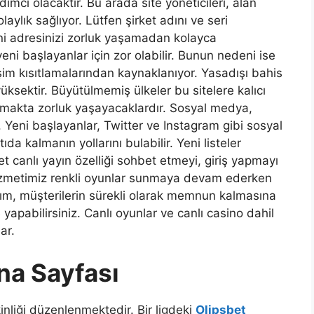
mcı olacaktır. Bu arada site yöneticileri, alan
lık sağlıyor. Lütfen şirket adını ve seri
ni adresinizi zorluk yaşamadan kolayca
yeni başlayanlar için zor olabilir. Bunun nedeni ise
erişim kısıtlamalarından kaynaklanıyor. Yasadışı bahis
üksektir. Büyütülmemiş ülkeler bu sitelere kalıcı
 bulmakta zorluk yaşayacaklardır. Sosyal medya,
. Yeni başlayanlar, Twitter ve Instagram gibi sosyal
da kalmanın yollarını bulabilir. Yeni listeler
 canlı yayın özelliği sohbet etmeyi, giriş yapmayı
 Hizmetimiz renkli oyunlar sunmaya devam ederken
laşım, müşterilerin sürekli olarak memnun kalmasına
e yapabilirsiniz. Canlı oyunlar ve canlı casino dahil
ar.
Ana Sayfası
inliği düzenlenmektedir. Bir ligdeki
Olipsbet