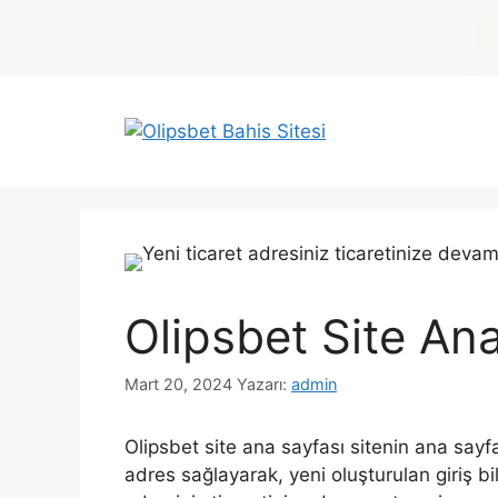
İçeriğe
atla
Olipsbet Site An
Mart 20, 2024
Yazarı:
admin
Olipsbet site ana sayfası sitenin ana sayfa
adres sağlayarak, yeni oluşturulan giriş bil