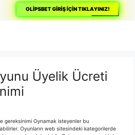
OLİPSBET GİRİŞ İÇİN TIKLAYINIZ!
yunu Üyelik Ücreti
nimi
lge gereksinimi Oynamak isteyenler bu
bilirler. Oyunların web sitesindeki kategorilerde