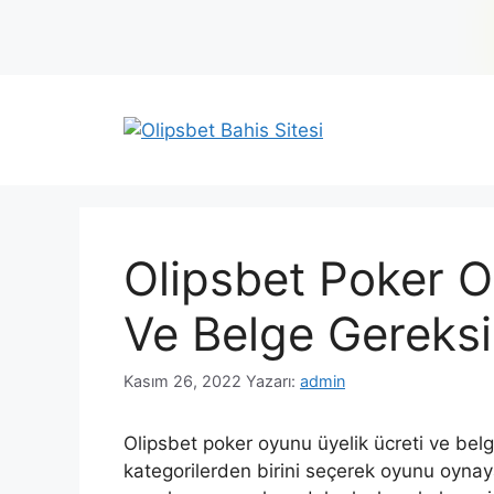
İçeriğe
atla
Olipsbet Poker O
Ve Belge Gereksi
Kasım 26, 2022
Yazarı:
admin
Olipsbet poker oyunu üyelik ücreti ve be
kategorilerden birini seçerek oyunu oynaya