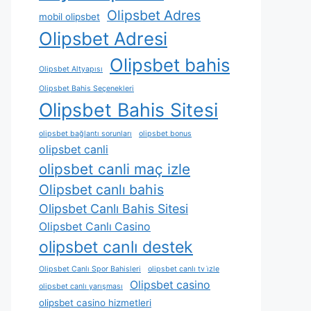
Olipsbet Adres
mobil olipsbet
Olipsbet Adresi
Olipsbet bahis
Olipsbet Altyapısı
Olipsbet Bahis Seçenekleri
Olipsbet Bahis Sitesi
olipsbet bağlantı sorunları
olipsbet bonus
olipsbet canli
olipsbet canli maç izle
Olipsbet canlı bahis
Olipsbet Canlı Bahis Sitesi
Olipsbet Canlı Casino
olipsbet canlı destek
Olipsbet Canlı Spor Bahisleri
olipsbet canlı tv i̇zle
Olipsbet casino
olipsbet canlı yarışması
olipsbet casino hizmetleri