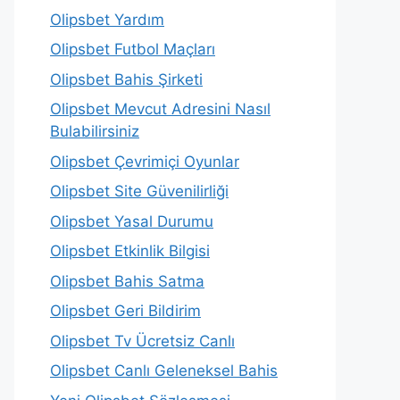
Olipsbet Yardım
Olipsbet Futbol Maçları
Olipsbet Bahis Şirketi
Olipsbet Mevcut Adresini Nasıl
Bulabilirsiniz
Olipsbet Çevrimiçi Oyunlar
Olipsbet Site Güvenilirliği
Olipsbet Yasal Durumu
Olipsbet Etkinlik Bilgisi
Olipsbet Bahis Satma
Olipsbet Geri Bildirim
Olipsbet Tv Ücretsiz Canlı
Olipsbet Canlı Geleneksel Bahis