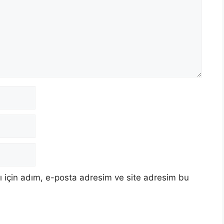
 için adım, e-posta adresim ve site adresim bu