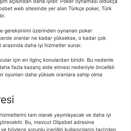
rişim açısından daha iyidir. Poker oynaması oldukça
ipsbet web sitesinde yer alan Türkçe poker, Türk
ir.
lge gereksinimi üzerinden oynanan poker
okerde oranlar ne kadar yüksekse, o kadar çok
 arasında daha iyi hizmetler sunar.
uncular için en ilginç konulardan biridir. Bu nedenle
aha fazla kazanç elde etmesi nedeniyle öncelikli
ker oyunları daha yüksek oranlara sahip olma
esi
hizmetlerini tam olarak yayınlayacak ve daha iyi
ğiştirecektir. Bu, mevcut Olipsbet adresine
 ve böylece sorunlu içeriğin kullanıcılarını tacizden