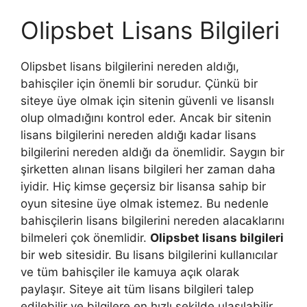
Olipsbet Lisans Bilgileri
Olipsbet lisans bilgilerini nereden aldığı,
bahisçiler için önemli bir sorudur. Çünkü bir
siteye üye olmak için sitenin güvenli ve lisanslı
olup olmadığını kontrol eder. Ancak bir sitenin
lisans bilgilerini nereden aldığı kadar lisans
bilgilerini nereden aldığı da önemlidir. Saygın bir
şirketten alınan lisans bilgileri her zaman daha
iyidir. Hiç kimse geçersiz bir lisansa sahip bir
oyun sitesine üye olmak istemez. Bu nedenle
bahisçilerin lisans bilgilerini nereden alacaklarını
bilmeleri çok önemlidir.
Olipsbet lisans bilgileri
bir web sitesidir. Bu lisans bilgilerini kullanıcılar
ve tüm bahisçiler ile kamuya açık olarak
paylaşır. Siteye ait tüm lisans bilgileri talep
edilebilir ve bilgilere en hızlı şekilde ulaşılabilir.