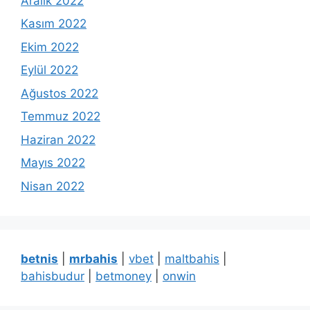
Aralık 2022
Kasım 2022
Ekim 2022
Eylül 2022
Ağustos 2022
Temmuz 2022
Haziran 2022
Mayıs 2022
Nisan 2022
betnis
|
mrbahis
|
vbet
|
maltbahis
|
bahisbudur
|
betmoney
|
onwin