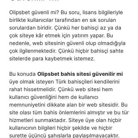
Olipsbet güvenli mi? Bu soru, lisans bilgileriyle
birlikte kullanıcılar tarafından en sık sorulan
sorulardan biridir. Çünkü her bahisçi az ya da
çok siteye kâr etmek için yatırım yapar. Bu
nedenle, web sitesinin güvenli olup olmadığıyla
çok ilgilenmektedir. Çünkü hiçbir bahisçi sahte
sitelerde para kaybetmek istemez.
Bu konuda
Olipsbet bahis sitesi güvenilir mi
üye olmak isteyen Türk bahisçileri kendilerini
rahat hissetmelidir. Çünkü web sitesi hem
kullanıcı güvenliğini hem de kullanıcı
memnuniyetini dikkate alan bir web sitesidir. Bu
site olası tüm bahis önlemlerini almıştır ve bu tür
hizmetleri sunmaktadır. Siteye üye olan hiçbir
kullanıcının bilgileri hiçbir şekilde ve hiçbir
surette üçüncü şahıslarla paylaşılmayacaktır.