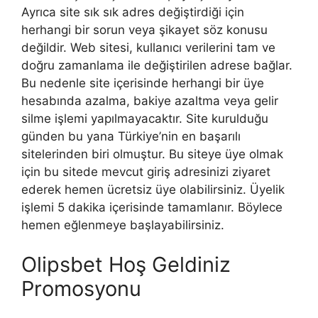
Ayrıca site sık sık adres değiştirdiği için
herhangi bir sorun veya şikayet söz konusu
değildir. Web sitesi, kullanıcı verilerini tam ve
doğru zamanlama ile değiştirilen adrese bağlar.
Bu nedenle site içerisinde herhangi bir üye
hesabında azalma, bakiye azaltma veya gelir
silme işlemi yapılmayacaktır. Site kurulduğu
günden bu yana Türkiye’nin en başarılı
sitelerinden biri olmuştur. Bu siteye üye olmak
için bu sitede mevcut giriş adresinizi ziyaret
ederek hemen ücretsiz üye olabilirsiniz. Üyelik
işlemi 5 dakika içerisinde tamamlanır. Böylece
hemen eğlenmeye başlayabilirsiniz.
Olipsbet Hoş Geldiniz
Promosyonu