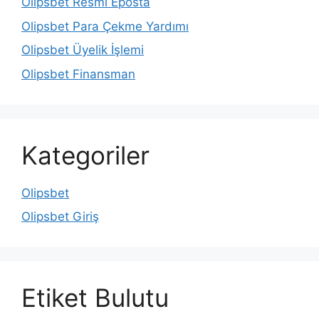
Olipsbet Resmi Eposta
Olipsbet Para Çekme Yardımı
Olipsbet Üyelik İşlemi
Olipsbet Finansman
Kategoriler
Olipsbet
Olipsbet Giriş
Etiket Bulutu