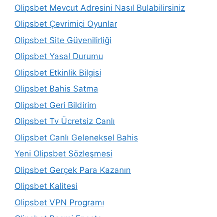
Olipsbet Mevcut Adresini Nasıl Bulabilirsiniz
Olipsbet Çevrimiçi Oyunlar
Olipsbet Site Güvenilirliği
Olipsbet Yasal Durumu
Olipsbet Etkinlik Bilgisi
Olipsbet Bahis Satma
Olipsbet Geri Bildirim
Olipsbet Tv Ücretsiz Canlı
Olipsbet Canlı Geleneksel Bahis
Yeni Olipsbet Sözleşmesi
Olipsbet Gerçek Para Kazanın
Olipsbet Kalitesi
Olipsbet VPN Programı