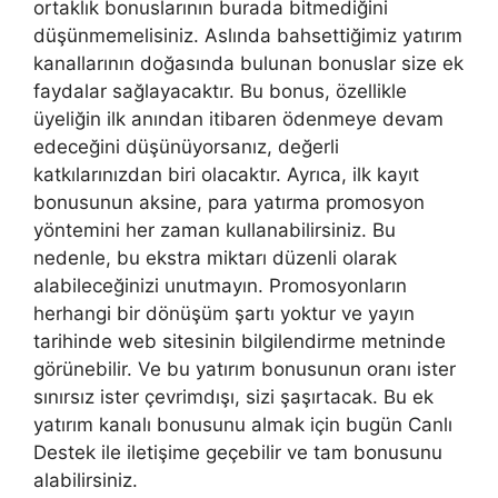
ortaklık bonuslarının burada bitmediğini
düşünmemelisiniz. Aslında bahsettiğimiz yatırım
kanallarının doğasında bulunan bonuslar size ek
faydalar sağlayacaktır. Bu bonus, özellikle
üyeliğin ilk anından itibaren ödenmeye devam
edeceğini düşünüyorsanız, değerli
katkılarınızdan biri olacaktır. Ayrıca, ilk kayıt
bonusunun aksine, para yatırma promosyon
yöntemini her zaman kullanabilirsiniz. Bu
nedenle, bu ekstra miktarı düzenli olarak
alabileceğinizi unutmayın. Promosyonların
herhangi bir dönüşüm şartı yoktur ve yayın
tarihinde web sitesinin bilgilendirme metninde
görünebilir. Ve bu yatırım bonusunun oranı ister
sınırsız ister çevrimdışı, sizi şaşırtacak. Bu ek
yatırım kanalı bonusunu almak için bugün Canlı
Destek ile iletişime geçebilir ve tam bonusunu
alabilirsiniz.