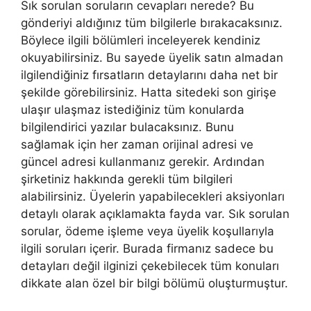
Sık sorulan soruların cevapları nerede? Bu
gönderiyi aldığınız tüm bilgilerle bırakacaksınız.
Böylece ilgili bölümleri inceleyerek kendiniz
okuyabilirsiniz. Bu sayede üyelik satın almadan
ilgilendiğiniz fırsatların detaylarını daha net bir
şekilde görebilirsiniz. Hatta sitedeki son girişe
ulaşır ulaşmaz istediğiniz tüm konularda
bilgilendirici yazılar bulacaksınız. Bunu
sağlamak için her zaman orijinal adresi ve
güncel adresi kullanmanız gerekir. Ardından
şirketiniz hakkında gerekli tüm bilgileri
alabilirsiniz. Üyelerin yapabilecekleri aksiyonları
detaylı olarak açıklamakta fayda var. Sık sorulan
sorular, ödeme işleme veya üyelik koşullarıyla
ilgili soruları içerir. Burada firmanız sadece bu
detayları değil ilginizi çekebilecek tüm konuları
dikkate alan özel bir bilgi bölümü oluşturmuştur.