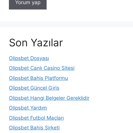
Son Yazılar
Olipsbet Dosyası
Olipsbet Canlı Casino Sitesi
Olipsbet Bahis Platformu
Olipsbet Güncel Giriş
Olipsbet Hangi Belgeler Gereklidir
Olipsbet Yardım
Olipsbet Futbol Maçları
Olipsbet Bahis Şirketi