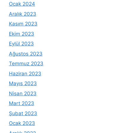
Ocak 2024
Aralık 2023
Kasım 2023
Ekim 2023
Eylül 2023
Ağustos 2023
Temmuz 2023
Haziran 2023
Mayıs 2023
Nisan 2023
Mart 2023
Şubat 2023
Ocak 2023