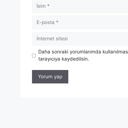
İsim
E-
posta
İnternet
sitesi
Daha sonraki yorumlarımda kullanılması
tarayıcıya kaydedilsin.