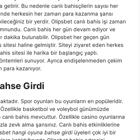
 getirir. Bu nedenle canlı bahisçilerin sayısı her
sinde herkesin her zaman para kazanma şansı
ileceğiniz bir yerdir. Olipsbet canlı bahis işi zaman
emnundu. Canlı bahis her gün devam ediyor ve
r dakika bulunabilir. Olipsbet her geçen gün
 sitesi haline gelmiştir. Siteyi ziyaret eden herkes
sitesi ile harika bir başlangıç ​​​​yaptı.
yöntemleri sunuyor. Ayrıca endişelenmeden çekim
en para kazanıyor.
ahse Girdi
aktadır. Spor oyunları bu oyunların en popüleridir.
. Özellikle basketbol ve voleybol günümüzde
n canlı bahis mevcuttur. Özellikle casino oyunlarına
a zevk alma şansınız. Canlı bahis etkinliklerine
psbet hangi oyuna bahse girdi
üyeleri çok iyi bir