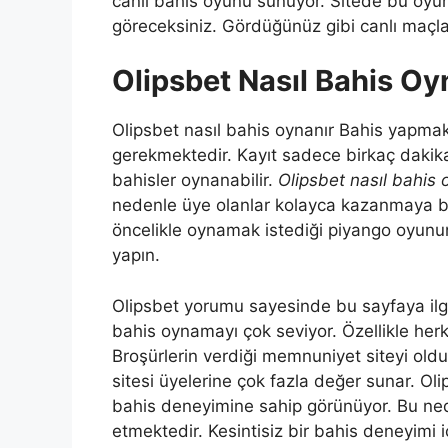
canlı bahis oyunu sunuyor. Sitede bu oyunl
göreceksiniz. Gördüğünüz gibi canlı maçlar
Olipsbet Nasıl Bahis Oy
Olipsbet nasıl bahis oynanır Bahis yapmak 
gerekmektedir. Kayıt sadece birkaç dakika
bahisler oynanabilir.
Olipsbet nasıl bahis 
nedenle üye olanlar kolayca kazanmaya baş
öncelikle oynamak istediği piyango oyunu
yapın.
Olipsbet yorumu sayesinde bu sayfaya ilgi
bahis oynamayı çok seviyor. Özellikle her
Broşürlerin verdiği memnuniyet siteyi olduk
sitesi üyelerine çok fazla değer sunar. Oli
bahis deneyimine sahip görünüyor. Bu neden
etmektedir. Kesintisiz bir bahis deneyimi