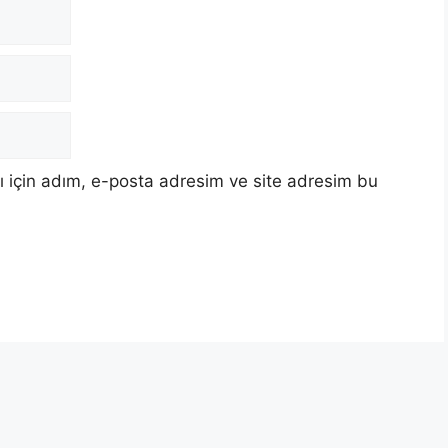
 için adım, e-posta adresim ve site adresim bu