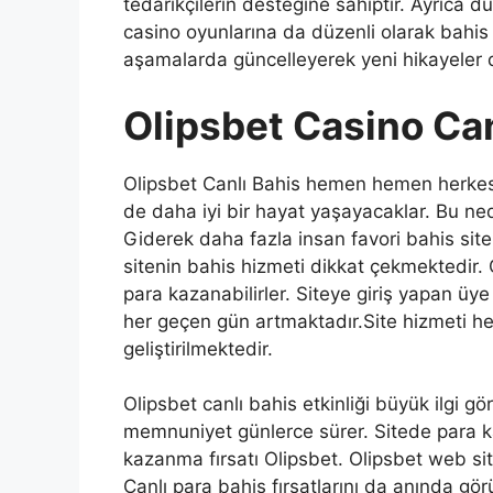
tedarikçilerin desteğine sahiptir. Ayrıca d
casino oyunlarına da düzenli olarak bahis o
aşamalarda güncelleyerek yeni hikayeler 
Olipsbet Casino Can
Olipsbet Canlı Bahis hemen hemen herkesi
de daha iyi bir hayat yaşayacaklar. Bu ne
Giderek daha fazla insan favori bahis site
sitenin bahis hizmeti dikkat çekmektedir. 
para kazanabilirler. Siteye giriş yapan üye
her geçen gün artmaktadır.Site hizmeti he
geliştirilmektedir.
Olipsbet canlı bahis etkinliği büyük ilgi gö
memnuniyet günlerce sürer. Sitede para k
kazanma fırsatı Olipsbet. Olipsbet web sit
Canlı para bahis fırsatlarını da anında gör