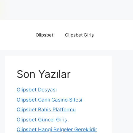
Olipsbet
Olipsbet Giriş
Son Yazılar
Olipsbet Dosyası
Olipsbet Canlı Casino Sitesi
Olipsbet Bahis Platformu
Olipsbet Güncel Giriş
Olipsbet Hangi Belgeler Gereklidir