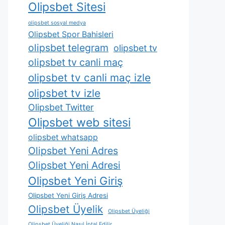
Olipsbet Sitesi
olipsbet sosyal medya
Olipsbet Spor Bahisleri
olipsbet telegram
olipsbet tv
olipsbet tv canli maç
olipsbet tv canli maç izle
olipsbet tv izle
Olipsbet Twitter
Olipsbet web sitesi
olipsbet whatsapp
Olipsbet Yeni Adres
Olipsbet Yeni Adresi
Olipsbet Yeni Giriş
Olipsbet Yeni Giriş Adresi
Olipsbet Üyelik
Olipsbet Üyeliği
Olipsbet Üyeliği Nasıl İptal Edilir