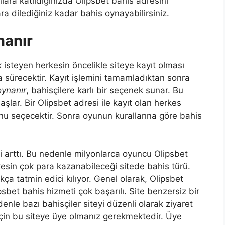
ara katıldığınızda Olipsbet bahis adresini
a dilediğiniz kadar bahis oynayabilirsiniz.
nanır
isteyen herkesin öncelikle siteye kayıt olması
 sürecektir. Kayıt işlemini tamamladıktan sonra
oynanır
, bahisçilere karlı bir seçenek sunar. Bu
lar. Bir Olipsbet adresi ile kayıt olan herkes
nu seçecektir. Sonra oyunun kurallarına göre bahis
 arttı. Bu nedenle milyonlarca oyuncu Olipsbet
kesin çok para kazanabileceği sitede bahis türü.
ça tatmin edici kılıyor. Genel olarak, Olipsbet
psbet bahis hizmeti çok başarılı. Site benzersiz bir
le bazı bahisçiler siteyi düzenli olarak ziyaret
 için bu siteye üye olmanız gerekmektedir. Üye