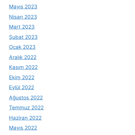
Mayıs 2023
Nisan 2023
Mart 2023
Şubat 2023
Ocak 2023
Aralık 2022
Kasım 2022
Ekim 2022
Eylül 2022
Ağustos 2022
Temmuz 2022
Haziran 2022
Mayıs 2022