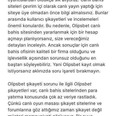
siteleri çevrim içi olarak canlı yayın yaptığı için
siteye üye olmadan önce bilgi almalısınız. Bunlar
arasında kullanıcı şikayetleri ve incelemeleri
önemli konulardır. Bu nedenle, Olipsbet canlı
bahis sitesinden yararlanmak için bir hesap
açmayı planlıyorsanız, size vereceğimiz
detayları inceleyin. Ancak sonuçlar için canlı
bahis ofisinin kaliteli bir firma olduğunu ve
işlevsellik açısından sorunsuz olduğunu en
baştan söyleyebiliriz. Yani Olipsbet kayıt olmak
istiyorsanız aklınızda soru işareti bırakmayın.
Olipsbet şikayeti sorunu ile ilgili
Olipsbet
şikayetleri var,
canlı bahis sitelerinden para
yatırma konusunda çok az veriye rastladık.
Çünkü canlı oyun masası şikayet sitelerine ve
forumlarına göz attığımız zaman şikayet değil