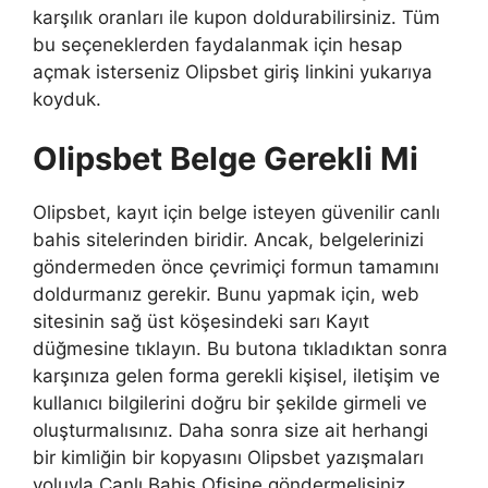
karşılık oranları ile kupon doldurabilirsiniz. Tüm
bu seçeneklerden faydalanmak için hesap
açmak isterseniz Olipsbet giriş linkini yukarıya
koyduk.
Olipsbet Belge Gerekli Mi
Olipsbet, kayıt için belge isteyen güvenilir canlı
bahis sitelerinden biridir. Ancak, belgelerinizi
göndermeden önce çevrimiçi formun tamamını
doldurmanız gerekir. Bunu yapmak için, web
sitesinin sağ üst köşesindeki sarı Kayıt
düğmesine tıklayın. Bu butona tıkladıktan sonra
karşınıza gelen forma gerekli kişisel, iletişim ve
kullanıcı bilgilerini doğru bir şekilde girmeli ve
oluşturmalısınız. Daha sonra size ait herhangi
bir kimliğin bir kopyasını Olipsbet yazışmaları
yoluyla Canlı Bahis Ofisine göndermelisiniz.