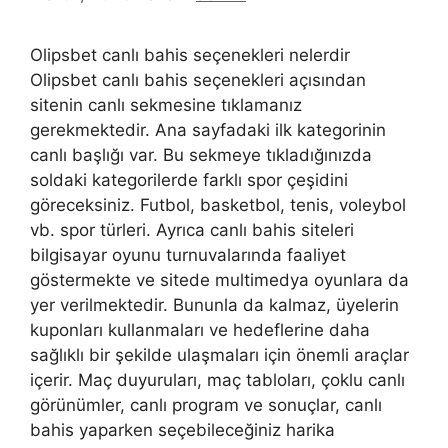
Olipsbet canlı bahis seçenekleri nelerdir
Olipsbet canlı bahis seçenekleri açısından
sitenin canlı sekmesine tıklamanız
gerekmektedir. Ana sayfadaki ilk kategorinin
canlı başlığı var. Bu sekmeye tıkladığınızda
soldaki kategorilerde farklı spor çeşidini
göreceksiniz. Futbol, ​​basketbol, ​​tenis, voleybol
vb. spor türleri. Ayrıca canlı bahis siteleri
bilgisayar oyunu turnuvalarında faaliyet
göstermekte ve sitede multimedya oyunlara da
yer verilmektedir. Bununla da kalmaz, üyelerin
kuponları kullanmaları ve hedeflerine daha
sağlıklı bir şekilde ulaşmaları için önemli araçlar
içerir. Maç duyuruları, maç tabloları, çoklu canlı
görünümler, canlı program ve sonuçlar, canlı
bahis yaparken seçebileceğiniz harika