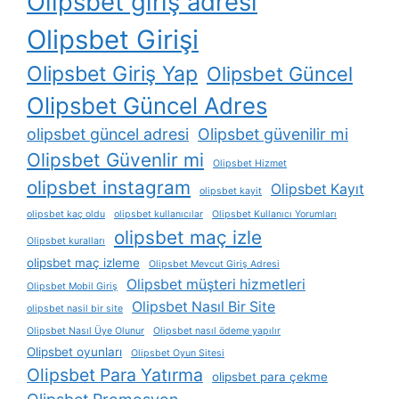
Olipsbet giriş adresi
Olipsbet Girişi
Olipsbet Giriş Yap
Olipsbet Güncel
Olipsbet Güncel Adres
olipsbet güncel adresi
Olipsbet güvenilir mi
Olipsbet Güvenlir mi
Olipsbet Hizmet
olipsbet instagram
Olipsbet Kayıt
olipsbet kayit
olipsbet kaç oldu
olipsbet kullanıcılar
Olipsbet Kullanıcı Yorumları
olipsbet maç izle
Olipsbet kuralları
olipsbet maç izleme
Olipsbet Mevcut Giriş Adresi
Olipsbet müşteri hizmetleri
Olipsbet Mobil Giriş
Olipsbet Nasıl Bir Site
olipsbet nasil bir site
Olipsbet Nasıl Üye Olunur
Olipsbet nasıl ödeme yapılır
Olipsbet oyunları
Olipsbet Oyun Sitesi
Olipsbet Para Yatırma
olipsbet para çekme