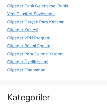
Olipsbet Canlı Geleneksel Bahis
Yeni Olipsbet Sözleşmesi
Olipsbet Gerçek Para Kazanın
Olipsbet Kalitesi
Olipsbet VPN Programı
Olipsbet Resmi Eposta
Olipsbet Para Çekme Yardımı
Olipsbet Üyelik İşlemi
Olipsbet Finansman
Kategoriler