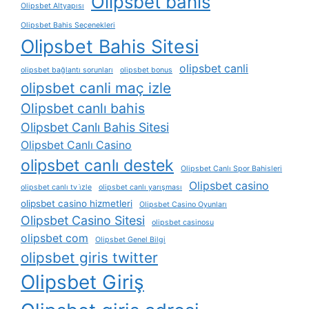
Olipsbet bahis
Olipsbet Altyapısı
Olipsbet Bahis Seçenekleri
Olipsbet Bahis Sitesi
olipsbet canli
olipsbet bağlantı sorunları
olipsbet bonus
olipsbet canli maç izle
Olipsbet canlı bahis
Olipsbet Canlı Bahis Sitesi
Olipsbet Canlı Casino
olipsbet canlı destek
Olipsbet Canlı Spor Bahisleri
Olipsbet casino
olipsbet canlı tv i̇zle
olipsbet canlı yarışması
olipsbet casino hizmetleri
Olipsbet Casino Oyunları
Olipsbet Casino Sitesi
olipsbet casinosu
olipsbet com
Olipsbet Genel Bilgi
olipsbet giris twitter
Olipsbet Giriş