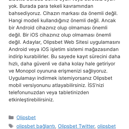
yok. Burada para tekeli kavramından
bahsediyoruz. Cihazın markası da önemli değil.
Hangi modeli kullandığınız önemli değil. Ancak
bir Android cihazınız olup olmaması önemli
değil. Bir iOS cihazınız olup olmaması önemli
değil. Adaylar, Olipsbet Web Sitesi uygulamasını
Android veya iOS işletim sistemi mağazasından
indirip kurabilirler. Bu sayede kayıt sürecini daha
hızlı, daha güvenli ve daha kolay hale getiriyor
ve Monopol oyununa erişmenizi sağlıyoruz.
Uygulamayı indirmek istemiyorsanız Olipsbet
mobil versiyonunu atlayabilirsiniz. İSS’nizi
telefonunuzdan veya tabletinizden
etkinleştirebilirsiniz.
Kategoriler
Olipsbet
Etiketler
olipsbet bağlantı
,
Olipsbet Twitter
,
olipsbet