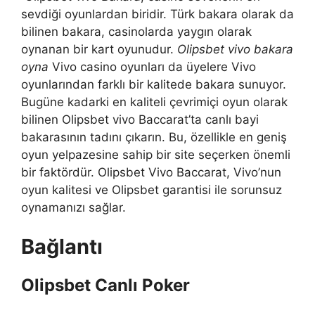
sevdiği oyunlardan biridir. Türk bakara olarak da
bilinen bakara, casinolarda yaygın olarak
oynanan bir kart oyunudur.
Olipsbet vivo bakara
oyna
Vivo casino oyunları da üyelere Vivo
oyunlarından farklı bir kalitede bakara sunuyor.
Bugüne kadarki en kaliteli çevrimiçi oyun olarak
bilinen Olipsbet vivo Baccarat’ta canlı bayi
bakarasının tadını çıkarın. Bu, özellikle en geniş
oyun yelpazesine sahip bir site seçerken önemli
bir faktördür. Olipsbet Vivo Baccarat, Vivo’nun
oyun kalitesi ve Olipsbet garantisi ile sorunsuz
oynamanızı sağlar.
Bağlantı
Olipsbet Canlı Poker