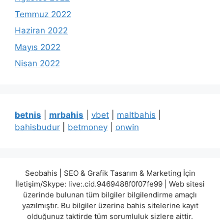
Temmuz 2022
Haziran 2022
Mayıs 2022
Nisan 2022
betnis
|
mrbahis
|
vbet
|
maltbahis
|
bahisbudur
|
betmoney
|
onwin
Seobahis | SEO & Grafik Tasarım & Marketing İçin
İletişim/Skype: live:.cid.9469488f0f07fe99 | Web sitesi
üzerinde bulunan tüm bilgiler bilgilendirme amaçlı
yazılmıştır. Bu bilgiler üzerine bahis sitelerine kayıt
olduğunuz taktirde tüm sorumluluk sizlere aittir.