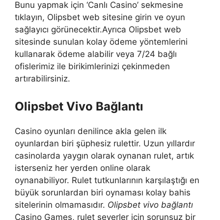
Bunu yapmak için ‘Canlı Casino’ sekmesine
tıklayın, Olipsbet web sitesine girin ve oyun
sağlayıcı görünecektir.Ayrıca Olipsbet web
sitesinde sunulan kolay ödeme yöntemlerini
kullanarak ödeme alabilir veya 7/24 bağlı
ofislerimiz ile birikimlerinizi çekinmeden
artırabilirsiniz.
Olipsbet Vivo Bağlantı
Casino oyunları denilince akla gelen ilk
oyunlardan biri şüphesiz rulettir. Uzun yıllardır
casinolarda yaygın olarak oynanan rulet, artık
isterseniz her yerden online olarak
oynanabiliyor. Rulet tutkunlarının karşılaştığı en
büyük sorunlardan biri oynaması kolay bahis
sitelerinin olmamasıdır.
Olipsbet vivo bağlantı
Casino Games, rulet severler için sorunsuz bir