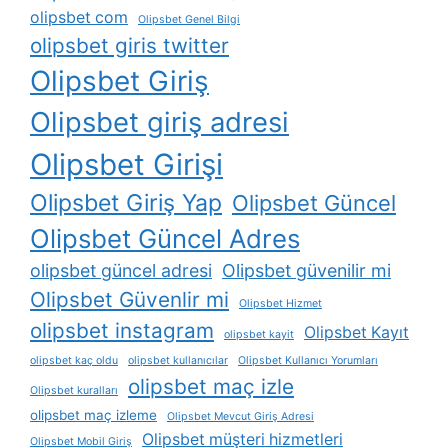
olipsbet com
Olipsbet Genel Bilgi
olipsbet giris twitter
Olipsbet Giriş
Olipsbet giriş adresi
Olipsbet Girişi
Olipsbet Giriş Yap
Olipsbet Güncel
Olipsbet Güncel Adres
olipsbet güncel adresi
Olipsbet güvenilir mi
Olipsbet Güvenlir mi
Olipsbet Hizmet
olipsbet instagram
Olipsbet Kayıt
olipsbet kayit
olipsbet kaç oldu
olipsbet kullanıcılar
Olipsbet Kullanıcı Yorumları
olipsbet maç izle
Olipsbet kuralları
olipsbet maç izleme
Olipsbet Mevcut Giriş Adresi
Olipsbet müşteri hizmetleri
Olipsbet Mobil Giriş