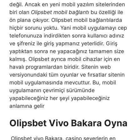
değil. Ancak en yeni mobil yazılım sitelerinden
biri olan
Olipsbet mobil bağlantı
bu özelliği ile
ön plana çıkıyor. Olipsbet mobil bağlantılarda
hiçbir sorunu yoktu. Yani mobil uygulamayı cep
telefonunuza indirdikten sonra kullanıcı adınız
ve şifreniz ile giriş yapmanız yeterlidir. Giriş
yaptıktan sonra ne yapacağınız tamamen size
kalmış. Olipsbet ayrıca mobil cihazlar için en
havalı programlardan biridir. Sitenin web
versiyonundaki tüm oyunlar ve fırsatlar sitenin
mobil uygulamasında mevcuttur. Bu, mobil
uygulamanın çevrimiçi sürümünde
yapabileceğiniz her şeyi yapabileceğiniz
anlamına gelir
Olipsbet Vivo Bakara Oyna
Olipsbet vivo Bakara, casino severlerin en