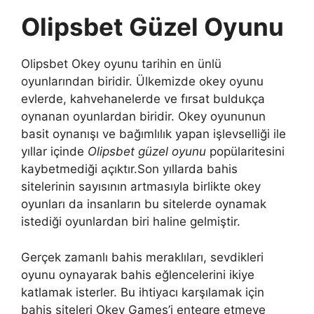
Olipsbet Güzel Oyunu
Olipsbet Okey oyunu tarihin en ünlü
oyunlarından biridir. Ülkemizde okey oyunu
evlerde, kahvehanelerde ve fırsat buldukça
oynanan oyunlardan biridir. Okey oyununun
basit oynanışı ve bağımlılık yapan işlevselliği ile
yıllar içinde
Olipsbet güzel oyunu
popülaritesini
kaybetmediği açıktır.Son yıllarda bahis
sitelerinin sayısının artmasıyla birlikte okey
oyunları da insanların bu sitelerde oynamak
istediği oyunlardan biri haline gelmiştir.
Gerçek zamanlı bahis meraklıları, sevdikleri
oyunu oynayarak bahis eğlencelerini ikiye
katlamak isterler. Bu ihtiyacı karşılamak için
bahis siteleri Okey Games’i entegre etmeye