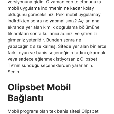
versiyonuna gidin. O zaman cep telefonunuza
mobil uygulama indirmenin ne kadar kolay
olduğunu göreceksiniz. Peki mobil uygulamayı
indirdikten sonra ne yapmalısınız? Açılan ana
ekranda yer alan kimlik doğrulama bölümüne
tıkladıktan sonra kullanıcı adınızı ve şifrenizi
girmeniz yeterlidir. Bundan sonra ne
yapacağınız size kalmış. Sitede yer alan binlerce
farklı oyun ve bahis seçeneğinin tadını çıkarmak
veya sadece eğlenmek istiyorsanız Olipsbet
TV’nin sunduğu seçeneklerden yararlanın.
Senin.
Olipsbet Mobil
Bağlantı
Mobil programı olan tek bahis sitesi Olipsbet