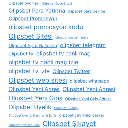
Olipsbet oyunları
Olipsbet Oyun Sitesi
Olipsbet Para Yatırma
olipsbet para çekme
Olipsbet Promosyon
olipsbet promosyon kodu
Olipsbet Sitesi
olipsbet sosyal medya
olipsbet telegram
Olipsbet Spor Bahisleri
olipsbet tv canli maç
olipsbet tv
olipsbet tv canli maç izle
olipsbet tv izle
Olipsbet Twitter
Olipsbet web sitesi
olipsbet whatsapp
Olipsbet Yeni Adres
Olipsbet Yeni Adresi
Olipsbet Yeni Giriş
Olipsbet Yeni Giriş Adresi
Olipsbet Üyelik
Olipsbet Üyeliği
olipsbet çevrimiçi casino
Olipsbet Üyeliği Nasıl İptal Edilir
Olipsbet Şikayet
olipsbet üyelik süreci