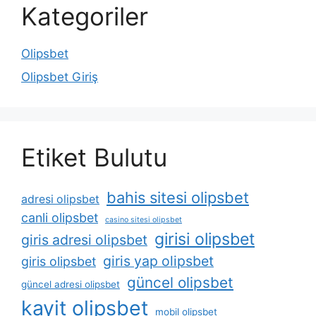
Kategoriler
Olipsbet
Olipsbet Giriş
Etiket Bulutu
bahis sitesi olipsbet
adresi olipsbet
canli olipsbet
casino sitesi olipsbet
girisi olipsbet
giris adresi olipsbet
giris yap olipsbet
giris olipsbet
güncel olipsbet
güncel adresi olipsbet
kayit olipsbet
mobil olipsbet