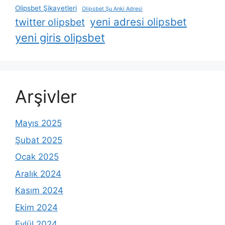
Olipsbet Şikayetleri
Olipsbet Şu Anki Adresi
yeni adresi olipsbet
twitter olipsbet
yeni giris olipsbet
Arşivler
Mayıs 2025
Şubat 2025
Ocak 2025
Aralık 2024
Kasım 2024
Ekim 2024
Eylül 2024