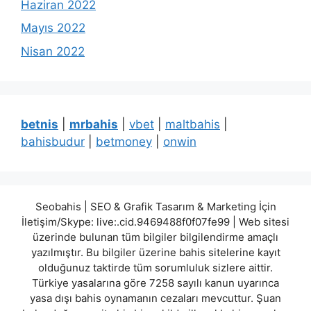
Haziran 2022
Mayıs 2022
Nisan 2022
betnis
|
mrbahis
|
vbet
|
maltbahis
|
bahisbudur
|
betmoney
|
onwin
Seobahis | SEO & Grafik Tasarım & Marketing İçin
İletişim/Skype: live:.cid.9469488f0f07fe99 | Web sitesi
üzerinde bulunan tüm bilgiler bilgilendirme amaçlı
yazılmıştır. Bu bilgiler üzerine bahis sitelerine kayıt
olduğunuz taktirde tüm sorumluluk sizlere aittir.
Türkiye yasalarına göre 7258 sayılı kanun uyarınca
yasa dışı bahis oynamanın cezaları mevcuttur. Şuan