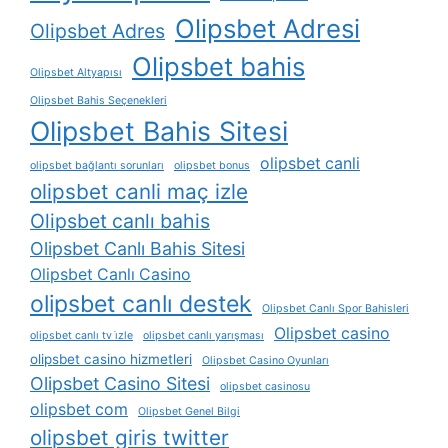
Olipsbet Adresi
Olipsbet Adres
Olipsbet bahis
Olipsbet Altyapısı
Olipsbet Bahis Seçenekleri
Olipsbet Bahis Sitesi
olipsbet canli
olipsbet bağlantı sorunları
olipsbet bonus
olipsbet canli maç izle
Olipsbet canlı bahis
Olipsbet Canlı Bahis Sitesi
Olipsbet Canlı Casino
olipsbet canlı destek
Olipsbet Canlı Spor Bahisleri
Olipsbet casino
olipsbet canlı tv i̇zle
olipsbet canlı yarışması
olipsbet casino hizmetleri
Olipsbet Casino Oyunları
Olipsbet Casino Sitesi
olipsbet casinosu
olipsbet com
Olipsbet Genel Bilgi
olipsbet giris twitter