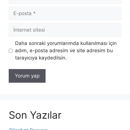
E-
posta
İnternet
sitesi
Daha sonraki yorumlarımda kullanılması için
adım, e-posta adresim ve site adresim bu
tarayıcıya kaydedilsin.
Son Yazılar