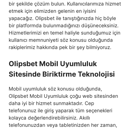
bir şekilde çözüm bulun. Kullanıcılarımıza hizmet
etmek için elimizden gelenin en iyisini
yapacağız. Olipsbet ile tanıştığınızda hiç böyle
bir platformda bulunmadığınızı düşüneceksiniz.
Hizmetlerimizi en temel haliyle sunduğumuz için
kullanıcı memnuniyeti söz konusu olduğunda
rakiplerimiz hakkında pek bir şey bilmiyoruz.
Olipsbet Mobil Uyumluluk
Sitesinde Biriktirme Teknolojisi
Mobil uyumluluk söz konusu olduğunda,
Olipsbet Mobil Uyumluluk çoğu web sitesinden
daha iyi bir hizmet sunmaktadır. Cep
telefonunuz ile giriş yaparak tüm seçenekleri
kolayca değerlendirebilirsiniz. Akıllı
telefonunuzdan veya tabletinizden her zaman,