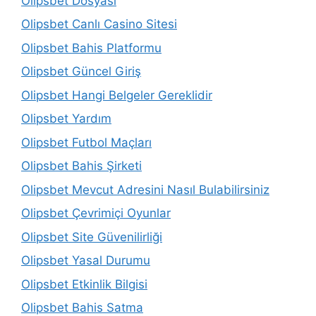
Olipsbet Dosyası
Olipsbet Canlı Casino Sitesi
Olipsbet Bahis Platformu
Olipsbet Güncel Giriş
Olipsbet Hangi Belgeler Gereklidir
Olipsbet Yardım
Olipsbet Futbol Maçları
Olipsbet Bahis Şirketi
Olipsbet Mevcut Adresini Nasıl Bulabilirsiniz
Olipsbet Çevrimiçi Oyunlar
Olipsbet Site Güvenilirliği
Olipsbet Yasal Durumu
Olipsbet Etkinlik Bilgisi
Olipsbet Bahis Satma