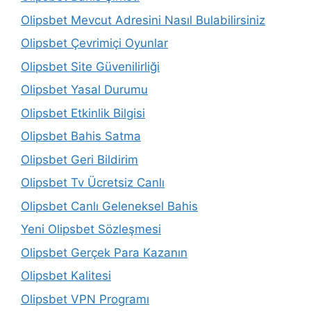
Olipsbet Mevcut Adresini Nasıl Bulabilirsiniz
Olipsbet Çevrimiçi Oyunlar
Olipsbet Site Güvenilirliği
Olipsbet Yasal Durumu
Olipsbet Etkinlik Bilgisi
Olipsbet Bahis Satma
Olipsbet Geri Bildirim
Olipsbet Tv Ücretsiz Canlı
Olipsbet Canlı Geleneksel Bahis
Yeni Olipsbet Sözleşmesi
Olipsbet Gerçek Para Kazanın
Olipsbet Kalitesi
Olipsbet VPN Programı