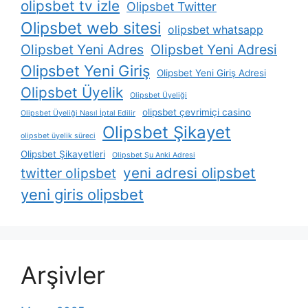
olipsbet tv izle
Olipsbet Twitter
Olipsbet web sitesi
olipsbet whatsapp
Olipsbet Yeni Adres
Olipsbet Yeni Adresi
Olipsbet Yeni Giriş
Olipsbet Yeni Giriş Adresi
Olipsbet Üyelik
Olipsbet Üyeliği
olipsbet çevrimiçi casino
Olipsbet Üyeliği Nasıl İptal Edilir
Olipsbet Şikayet
olipsbet üyelik süreci
Olipsbet Şikayetleri
Olipsbet Şu Anki Adresi
yeni adresi olipsbet
twitter olipsbet
yeni giris olipsbet
Arşivler