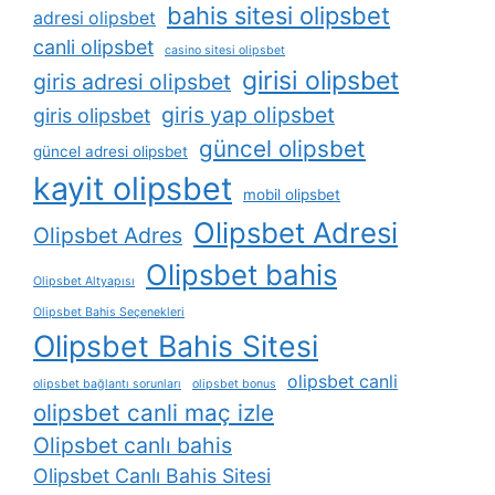
bahis sitesi olipsbet
adresi olipsbet
canli olipsbet
casino sitesi olipsbet
girisi olipsbet
giris adresi olipsbet
giris yap olipsbet
giris olipsbet
güncel olipsbet
güncel adresi olipsbet
kayit olipsbet
mobil olipsbet
Olipsbet Adresi
Olipsbet Adres
Olipsbet bahis
Olipsbet Altyapısı
Olipsbet Bahis Seçenekleri
Olipsbet Bahis Sitesi
olipsbet canli
olipsbet bağlantı sorunları
olipsbet bonus
olipsbet canli maç izle
Olipsbet canlı bahis
Olipsbet Canlı Bahis Sitesi