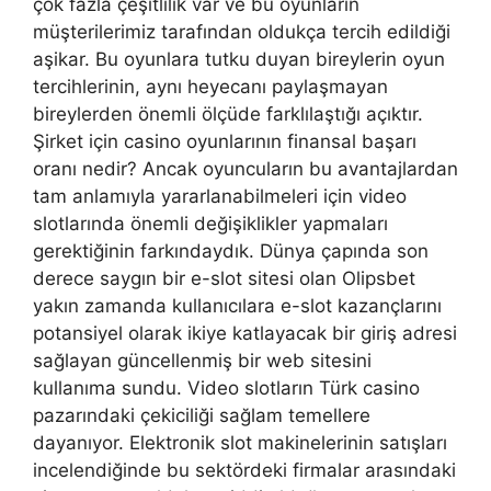
çok fazla çeşitlilik var ve bu oyunların
müşterilerimiz tarafından oldukça tercih edildiği
aşikar. Bu oyunlara tutku duyan bireylerin oyun
tercihlerinin, aynı heyecanı paylaşmayan
bireylerden önemli ölçüde farklılaştığı açıktır.
Şirket için casino oyunlarının finansal başarı
oranı nedir? Ancak oyuncuların bu avantajlardan
tam anlamıyla yararlanabilmeleri için video
slotlarında önemli değişiklikler yapmaları
gerektiğinin farkındaydık. Dünya çapında son
derece saygın bir e-slot sitesi olan Olipsbet
yakın zamanda kullanıcılara e-slot kazançlarını
potansiyel olarak ikiye katlayacak bir giriş adresi
sağlayan güncellenmiş bir web sitesini
kullanıma sundu. Video slotların Türk casino
pazarındaki çekiciliği sağlam temellere
dayanıyor. Elektronik slot makinelerinin satışları
incelendiğinde bu sektördeki firmalar arasındaki