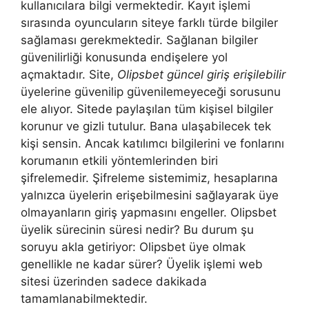
kullanıcılara bilgi vermektedir. Kayıt işlemi
sırasında oyuncuların siteye farklı türde bilgiler
sağlaması gerekmektedir. Sağlanan bilgiler
güvenilirliği konusunda endişelere yol
açmaktadır. Site,
Olipsbet güncel giriş erişilebilir
üyelerine güvenilip güvenilemeyeceği sorusunu
ele alıyor. Sitede paylaşılan tüm kişisel bilgiler
korunur ve gizli tutulur. Bana ulaşabilecek tek
kişi sensin. Ancak katılımcı bilgilerini ve fonlarını
korumanın etkili yöntemlerinden biri
şifrelemedir. Şifreleme sistemimiz, hesaplarına
yalnızca üyelerin erişebilmesini sağlayarak üye
olmayanların giriş yapmasını engeller. Olipsbet
üyelik sürecinin süresi nedir? Bu durum şu
soruyu akla getiriyor: Olipsbet üye olmak
genellikle ne kadar sürer? Üyelik işlemi web
sitesi üzerinden sadece dakikada
tamamlanabilmektedir.