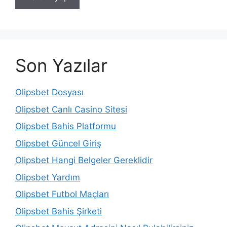
Son Yazılar
Olipsbet Dosyası
Olipsbet Canlı Casino Sitesi
Olipsbet Bahis Platformu
Olipsbet Güncel Giriş
Olipsbet Hangi Belgeler Gereklidir
Olipsbet Yardım
Olipsbet Futbol Maçları
Olipsbet Bahis Şirketi