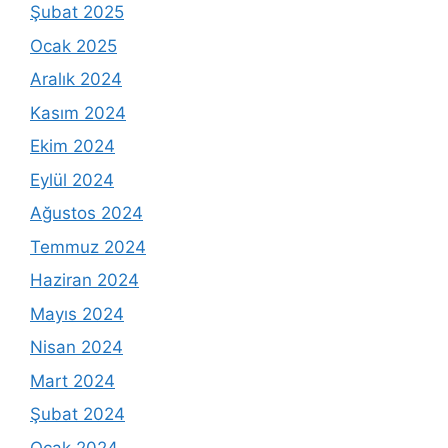
Şubat 2025
Ocak 2025
Aralık 2024
Kasım 2024
Ekim 2024
Eylül 2024
Ağustos 2024
Temmuz 2024
Haziran 2024
Mayıs 2024
Nisan 2024
Mart 2024
Şubat 2024
Ocak 2024