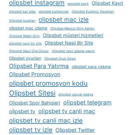
olipsbet instagram
Olipsbet Kayıt
olipsbet kayit
olipsbet kaç oldu
olipsbet kullanıcılar
Olipsbet Kullanıcı Yorumları
olipsbet maç izle
Olipsbet kuralları
olipsbet maç izleme
Olipsbet Mevcut Giriş Adresi
Olipsbet müşteri hizmetleri
Olipsbet Mobil Giriş
Olipsbet Nasıl Bir Site
olipsbet nasil bir site
Olipsbet Nasıl Üye Olunur
Olipsbet nasıl ödeme yapılır
Olipsbet oyunları
Olipsbet Oyun Sitesi
Olipsbet Para Yatırma
olipsbet para çekme
Olipsbet Promosyon
olipsbet promosyon kodu
Olipsbet Sitesi
olipsbet sosyal medya
olipsbet telegram
Olipsbet Spor Bahisleri
olipsbet tv canli maç
olipsbet tv
olipsbet tv canli maç izle
olipsbet tv izle
Olipsbet Twitter