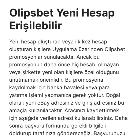
Olipsbet Yeni Hesap
Erişilebilir
Yeni hesap oluşturan veya ilk kez hesap
oluşturan kişilere Uygulama üzerinden Olipsbet
promosyonlar sunulacaktır. Ancak bu
promosyonun daha önce hiç hesabı olmayan
veya şirkette yeni olan kişilere özel olduğunu
unutmamak önemlidir. Bu promosyona
kaydolmak için banka havalesi veya para
yatırma işlemi yapmanıza gerek yoktur. Doğal
olarak yeni eBay adresiniz ve giriş adresiniz bu
amaçla kullanılacaktır. Aracınızı kaydettirmek
için aşağıda verilen adresi kullanabilirsiniz. Daha
sonra başvuru formunda gerekli bilgileri
doldurup tarafınıza göndereceğiz. Başvurunuzu