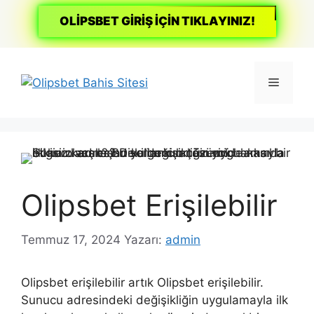
OLİPSBET GİRİŞ İÇİN TIKLAYINIZ!
İçeriğe
atla
Menü
Olipsbet Erişilebilir
Temmuz 17, 2024
Yazarı:
admin
Olipsbet erişilebilir artık Olipsbet erişilebilir.
Sunucu adresindeki değişikliğin uygulamayla ilk