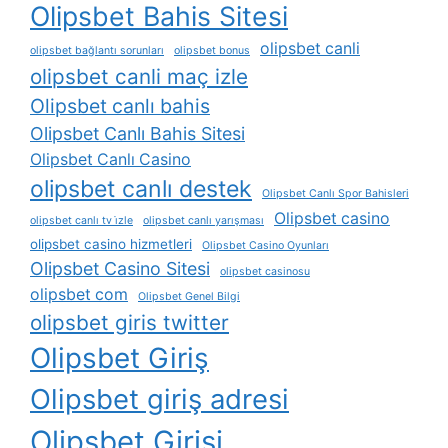
Olipsbet Bahis Sitesi
olipsbet canli
olipsbet bağlantı sorunları
olipsbet bonus
olipsbet canli maç izle
Olipsbet canlı bahis
Olipsbet Canlı Bahis Sitesi
Olipsbet Canlı Casino
olipsbet canlı destek
Olipsbet Canlı Spor Bahisleri
Olipsbet casino
olipsbet canlı tv i̇zle
olipsbet canlı yarışması
olipsbet casino hizmetleri
Olipsbet Casino Oyunları
Olipsbet Casino Sitesi
olipsbet casinosu
olipsbet com
Olipsbet Genel Bilgi
olipsbet giris twitter
Olipsbet Giriş
Olipsbet giriş adresi
Olipsbet Girişi