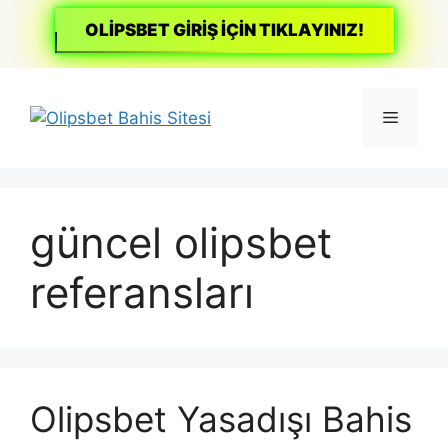
OLİPSBET GİRİŞ İÇİN TIKLAYINIZ!
İçeriğe
atla
Menü
güncel olipsbet
referansları
Olipsbet Yasadışı Bahis