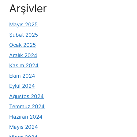
Arşivler
Mayıs 2025
Şubat 2025
Ocak 2025
Aralık 2024
Kasım 2024
Ekim 2024
Eylül 2024
Ağustos 2024
Temmuz 2024
Haziran 2024
Mayıs 2024