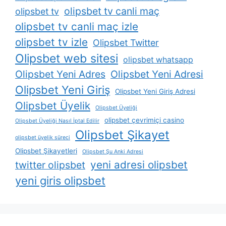
olipsbet tv canli maç
olipsbet tv
olipsbet tv canli maç izle
olipsbet tv izle
Olipsbet Twitter
Olipsbet web sitesi
olipsbet whatsapp
Olipsbet Yeni Adres
Olipsbet Yeni Adresi
Olipsbet Yeni Giriş
Olipsbet Yeni Giriş Adresi
Olipsbet Üyelik
Olipsbet Üyeliği
olipsbet çevrimiçi casino
Olipsbet Üyeliği Nasıl İptal Edilir
Olipsbet Şikayet
olipsbet üyelik süreci
Olipsbet Şikayetleri
Olipsbet Şu Anki Adresi
yeni adresi olipsbet
twitter olipsbet
yeni giris olipsbet