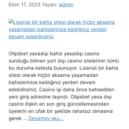
Ekim 17, 2023
Yazarı:
admin
Olipsbet yasadışı bahis yasadışı casino
sunduğu bilinen yurt dışı casino sitelerinin tümü
bu duruma katkıda bulunuyor. Lisanslı bir bahis
sitesi olarak hiçbir aksama yaşamadan
bahislerinize kaldığınız yerden devam
edebilirsiniz. Casino işi daha önce bahsedilen
yeni giriş adresine taşındı. Olipsbet yasa dışı
casino ilişkin en son giriş güncellemesinden
üyelerin en ufak bir şekilde rahatsız olmasına
gerek …
Devamını oku…