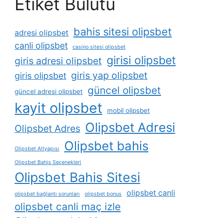
Etiket Bulutu
bahis sitesi olipsbet
adresi olipsbet
canli olipsbet
casino sitesi olipsbet
girisi olipsbet
giris adresi olipsbet
giris yap olipsbet
giris olipsbet
güncel olipsbet
güncel adresi olipsbet
kayit olipsbet
mobil olipsbet
Olipsbet Adresi
Olipsbet Adres
Olipsbet bahis
Olipsbet Altyapısı
Olipsbet Bahis Seçenekleri
Olipsbet Bahis Sitesi
olipsbet canli
olipsbet bağlantı sorunları
olipsbet bonus
olipsbet canli maç izle