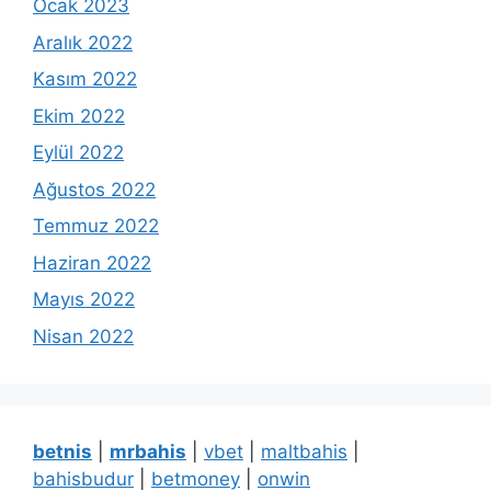
Ocak 2023
Aralık 2022
Kasım 2022
Ekim 2022
Eylül 2022
Ağustos 2022
Temmuz 2022
Haziran 2022
Mayıs 2022
Nisan 2022
betnis
|
mrbahis
|
vbet
|
maltbahis
|
bahisbudur
|
betmoney
|
onwin