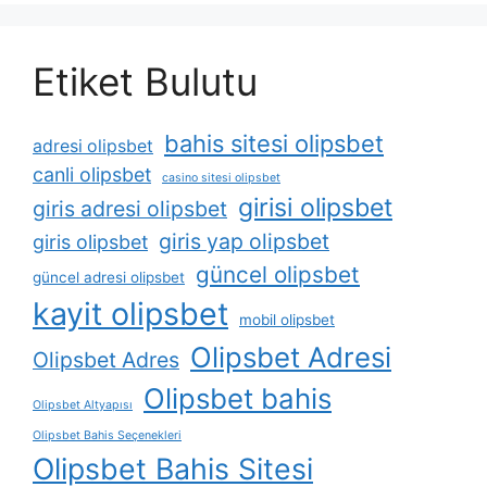
Etiket Bulutu
bahis sitesi olipsbet
adresi olipsbet
canli olipsbet
casino sitesi olipsbet
girisi olipsbet
giris adresi olipsbet
giris yap olipsbet
giris olipsbet
güncel olipsbet
güncel adresi olipsbet
kayit olipsbet
mobil olipsbet
Olipsbet Adresi
Olipsbet Adres
Olipsbet bahis
Olipsbet Altyapısı
Olipsbet Bahis Seçenekleri
Olipsbet Bahis Sitesi