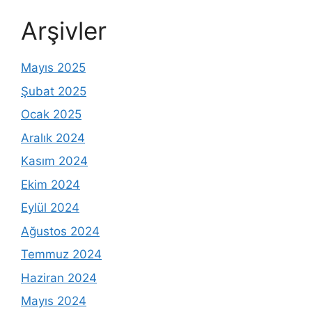
Arşivler
Mayıs 2025
Şubat 2025
Ocak 2025
Aralık 2024
Kasım 2024
Ekim 2024
Eylül 2024
Ağustos 2024
Temmuz 2024
Haziran 2024
Mayıs 2024