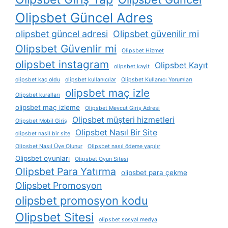
Olipsbet Güncel Adres
olipsbet güncel adresi
Olipsbet güvenilir mi
Olipsbet Güvenlir mi
Olipsbet Hizmet
olipsbet instagram
Olipsbet Kayıt
olipsbet kayit
olipsbet kaç oldu
olipsbet kullanıcılar
Olipsbet Kullanıcı Yorumları
olipsbet maç izle
Olipsbet kuralları
olipsbet maç izleme
Olipsbet Mevcut Giriş Adresi
Olipsbet müşteri hizmetleri
Olipsbet Mobil Giriş
Olipsbet Nasıl Bir Site
olipsbet nasil bir site
Olipsbet Nasıl Üye Olunur
Olipsbet nasıl ödeme yapılır
Olipsbet oyunları
Olipsbet Oyun Sitesi
Olipsbet Para Yatırma
olipsbet para çekme
Olipsbet Promosyon
olipsbet promosyon kodu
Olipsbet Sitesi
olipsbet sosyal medya