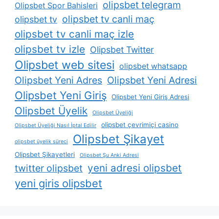
olipsbet telegram
Olipsbet Spor Bahisleri
olipsbet tv canli maç
olipsbet tv
olipsbet tv canli maç izle
olipsbet tv izle
Olipsbet Twitter
Olipsbet web sitesi
olipsbet whatsapp
Olipsbet Yeni Adres
Olipsbet Yeni Adresi
Olipsbet Yeni Giriş
Olipsbet Yeni Giriş Adresi
Olipsbet Üyelik
Olipsbet Üyeliği
olipsbet çevrimiçi casino
Olipsbet Üyeliği Nasıl İptal Edilir
Olipsbet Şikayet
olipsbet üyelik süreci
Olipsbet Şikayetleri
Olipsbet Şu Anki Adresi
yeni adresi olipsbet
twitter olipsbet
yeni giris olipsbet