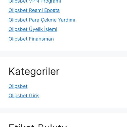
Olipsbet VPN Programı
Olipsbet Resmi Eposta
Olipsbet Para Çekme Yardımı
Olipsbet Üyelik İşlemi
Olipsbet Finansman
Kategoriler
Olipsbet
Olipsbet Giriş