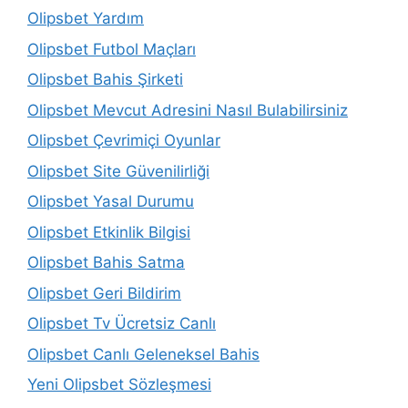
Olipsbet Yardım
Olipsbet Futbol Maçları
Olipsbet Bahis Şirketi
Olipsbet Mevcut Adresini Nasıl Bulabilirsiniz
Olipsbet Çevrimiçi Oyunlar
Olipsbet Site Güvenilirliği
Olipsbet Yasal Durumu
Olipsbet Etkinlik Bilgisi
Olipsbet Bahis Satma
Olipsbet Geri Bildirim
Olipsbet Tv Ücretsiz Canlı
Olipsbet Canlı Geleneksel Bahis
Yeni Olipsbet Sözleşmesi