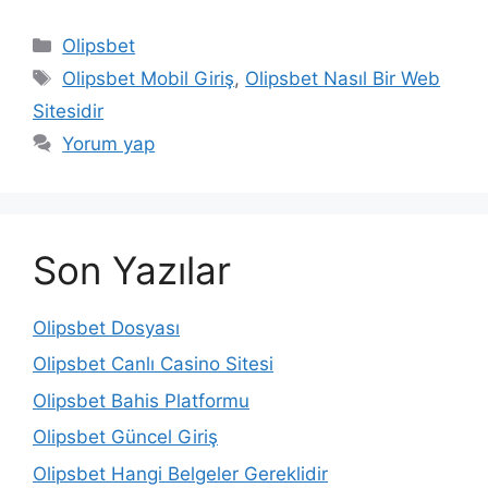
Kategoriler
Olipsbet
Etiketler
Olipsbet Mobil Giriş
,
Olipsbet Nasıl Bir Web
Sitesidir
Yorum yap
Son Yazılar
Olipsbet Dosyası
Olipsbet Canlı Casino Sitesi
Olipsbet Bahis Platformu
Olipsbet Güncel Giriş
Olipsbet Hangi Belgeler Gereklidir