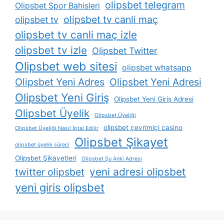
olipsbet telegram
Olipsbet Spor Bahisleri
olipsbet tv canli maç
olipsbet tv
olipsbet tv canli maç izle
olipsbet tv izle
Olipsbet Twitter
Olipsbet web sitesi
olipsbet whatsapp
Olipsbet Yeni Adres
Olipsbet Yeni Adresi
Olipsbet Yeni Giriş
Olipsbet Yeni Giriş Adresi
Olipsbet Üyelik
Olipsbet Üyeliği
olipsbet çevrimiçi casino
Olipsbet Üyeliği Nasıl İptal Edilir
Olipsbet Şikayet
olipsbet üyelik süreci
Olipsbet Şikayetleri
Olipsbet Şu Anki Adresi
yeni adresi olipsbet
twitter olipsbet
yeni giris olipsbet