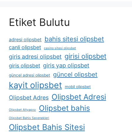
Etiket Bulutu
bahis sitesi olipsbet
adresi olipsbet
canli olipsbet
casino sitesi olipsbet
girisi olipsbet
giris adresi olipsbet
giris yap olipsbet
giris olipsbet
güncel olipsbet
güncel adresi olipsbet
kayit olipsbet
mobil olipsbet
Olipsbet Adresi
Olipsbet Adres
Olipsbet bahis
Olipsbet Altyapısı
Olipsbet Bahis Seçenekleri
Olipsbet Bahis Sitesi