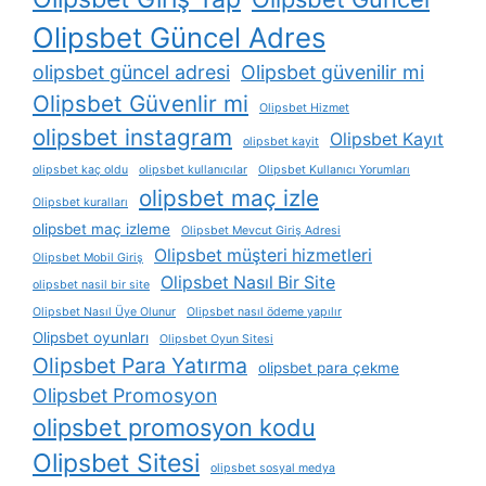
Olipsbet Güncel Adres
olipsbet güncel adresi
Olipsbet güvenilir mi
Olipsbet Güvenlir mi
Olipsbet Hizmet
olipsbet instagram
Olipsbet Kayıt
olipsbet kayit
olipsbet kaç oldu
olipsbet kullanıcılar
Olipsbet Kullanıcı Yorumları
olipsbet maç izle
Olipsbet kuralları
olipsbet maç izleme
Olipsbet Mevcut Giriş Adresi
Olipsbet müşteri hizmetleri
Olipsbet Mobil Giriş
Olipsbet Nasıl Bir Site
olipsbet nasil bir site
Olipsbet Nasıl Üye Olunur
Olipsbet nasıl ödeme yapılır
Olipsbet oyunları
Olipsbet Oyun Sitesi
Olipsbet Para Yatırma
olipsbet para çekme
Olipsbet Promosyon
olipsbet promosyon kodu
Olipsbet Sitesi
olipsbet sosyal medya