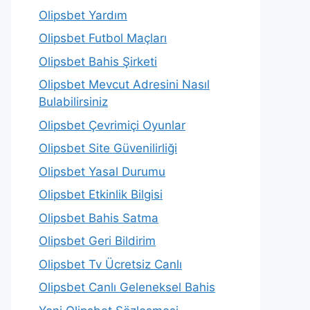
Olipsbet Yardım
Olipsbet Futbol Maçları
Olipsbet Bahis Şirketi
Olipsbet Mevcut Adresini Nasıl
Bulabilirsiniz
Olipsbet Çevrimiçi Oyunlar
Olipsbet Site Güvenilirliği
Olipsbet Yasal Durumu
Olipsbet Etkinlik Bilgisi
Olipsbet Bahis Satma
Olipsbet Geri Bildirim
Olipsbet Tv Ücretsiz Canlı
Olipsbet Canlı Geleneksel Bahis