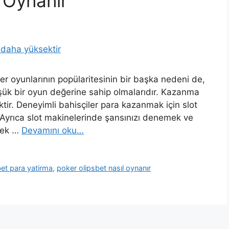
 Oynanır
er oyunlarının popülaritesinin bir başka nedeni de,
şük bir oyun değerine sahip olmalarıdır. Kazanma
tir. Deneyimli bahisçiler para kazanmak için slot
r. Ayrıca slot makinelerinde şansınızı denemek ve
rmek …
Devamını oku…
bet para yatirma
,
poker olipsbet nasıl oynanır