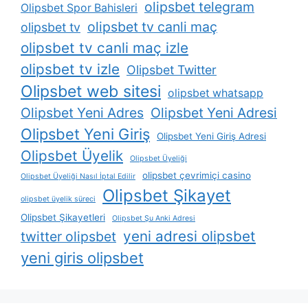
olipsbet telegram
Olipsbet Spor Bahisleri
olipsbet tv canli maç
olipsbet tv
olipsbet tv canli maç izle
olipsbet tv izle
Olipsbet Twitter
Olipsbet web sitesi
olipsbet whatsapp
Olipsbet Yeni Adres
Olipsbet Yeni Adresi
Olipsbet Yeni Giriş
Olipsbet Yeni Giriş Adresi
Olipsbet Üyelik
Olipsbet Üyeliği
olipsbet çevrimiçi casino
Olipsbet Üyeliği Nasıl İptal Edilir
Olipsbet Şikayet
olipsbet üyelik süreci
Olipsbet Şikayetleri
Olipsbet Şu Anki Adresi
yeni adresi olipsbet
twitter olipsbet
yeni giris olipsbet