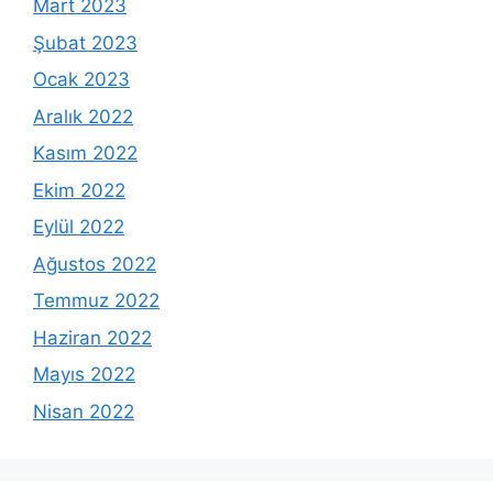
Mart 2023
Şubat 2023
Ocak 2023
Aralık 2022
Kasım 2022
Ekim 2022
Eylül 2022
Ağustos 2022
Temmuz 2022
Haziran 2022
Mayıs 2022
Nisan 2022