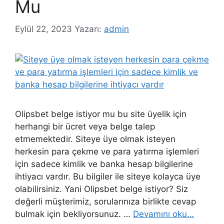
Mu
Eylül 22, 2023
Yazarı:
admin
Olipsbet belge istiyor mu bu site üyelik için
herhangi bir ücret veya belge talep
etmemektedir. Siteye üye olmak isteyen
herkesin para çekme ve para yatırma işlemleri
için sadece kimlik ve banka hesap bilgilerine
ihtiyacı vardır. Bu bilgiler ile siteye kolayca üye
olabilirsiniz. Yani Olipsbet belge istiyor? Siz
değerli müşterimiz, sorularınıza birlikte cevap
bulmak için bekliyorsunuz. …
Devamını oku…