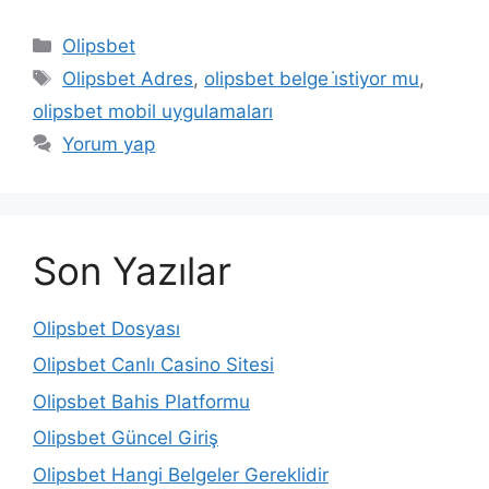
Kategoriler
Olipsbet
Etiketler
Olipsbet Adres
,
olipsbet belge i̇stiyor mu
,
olipsbet mobil uygulamaları
Yorum yap
Son Yazılar
Olipsbet Dosyası
Olipsbet Canlı Casino Sitesi
Olipsbet Bahis Platformu
Olipsbet Güncel Giriş
Olipsbet Hangi Belgeler Gereklidir