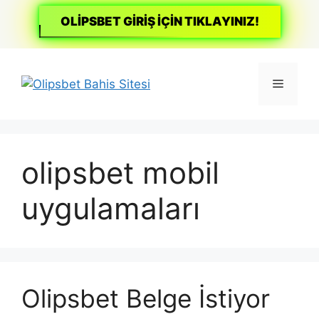
OLİPSBET GİRİŞ İÇİN TIKLAYINIZ!
İçeriğe
atla
Menü
olipsbet mobil
uygulamaları
Olipsbet Belge İstiyor