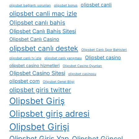
olipsbet canli
olipsbet bağlantı sorunları
olipsbet bonus
olipsbet canli maç izle
Olipsbet canlı bahis
Olipsbet Canlı Bahis Sitesi
Olipsbet Canlı Casino
olipsbet canlı destek
Olipsbet Canlı Spor Bahisleri
Olipsbet casino
olipsbet canlı tv i̇zle
olipsbet canlı yarışması
olipsbet casino hizmetleri
Olipsbet Casino Oyunları
Olipsbet Casino Sitesi
olipsbet casinosu
olipsbet com
Olipsbet Genel Bilgi
olipsbet giris twitter
Olipsbet Giriş
Olipsbet giriş adresi
Olipsbet Girişi
Olipsbet Giriş Yap
Olipsbet Güncel