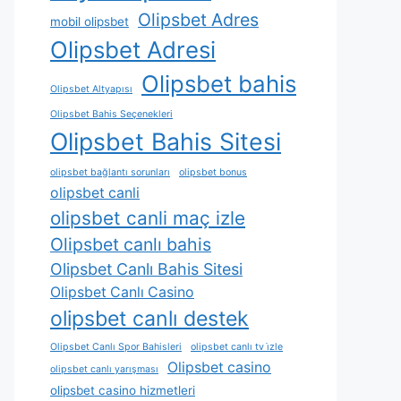
Olipsbet Adres
mobil olipsbet
Olipsbet Adresi
Olipsbet bahis
Olipsbet Altyapısı
Olipsbet Bahis Seçenekleri
Olipsbet Bahis Sitesi
olipsbet bağlantı sorunları
olipsbet bonus
olipsbet canli
olipsbet canli maç izle
Olipsbet canlı bahis
Olipsbet Canlı Bahis Sitesi
Olipsbet Canlı Casino
olipsbet canlı destek
Olipsbet Canlı Spor Bahisleri
olipsbet canlı tv i̇zle
Olipsbet casino
olipsbet canlı yarışması
olipsbet casino hizmetleri