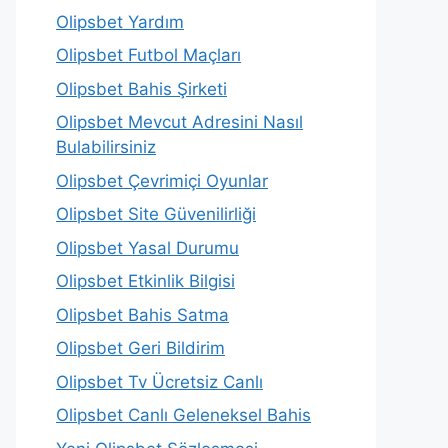
Olipsbet Yardım
Olipsbet Futbol Maçları
Olipsbet Bahis Şirketi
Olipsbet Mevcut Adresini Nasıl
Bulabilirsiniz
Olipsbet Çevrimiçi Oyunlar
Olipsbet Site Güvenilirliği
Olipsbet Yasal Durumu
Olipsbet Etkinlik Bilgisi
Olipsbet Bahis Satma
Olipsbet Geri Bildirim
Olipsbet Tv Ücretsiz Canlı
Olipsbet Canlı Geleneksel Bahis