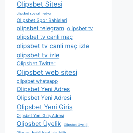
Olipsbet Sitesi
olipsbet sosyal medya
Olipsbet Spor Bahisleri
olipsbet telegram
olipsbet tv
olipsbet tv canli maç
olipsbet tv canli maç izle
olipsbet tv izle
Olipsbet Twitter
Olipsbet web sitesi
olipsbet whatsapp
Olipsbet Yeni Adres
Olipsbet Yeni Adresi
Olipsbet Yeni Giriş
Olipsbet Yeni Giriş Adresi
Olipsbet Üyelik
Olipsbet Üyeliği
Olipsbet Üyeliği Nasıl İptal Edilir