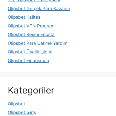
Olipsbet Gerçek Para Kazanın
Olipsbet Kalitesi
Olipsbet VPN Programı
Olipsbet Resmi Eposta
Olipsbet Para Çekme Yardımı
Olipsbet Üyelik İşlemi
Olipsbet Finansman
Kategoriler
Olipsbet
Olipsbet Giriş