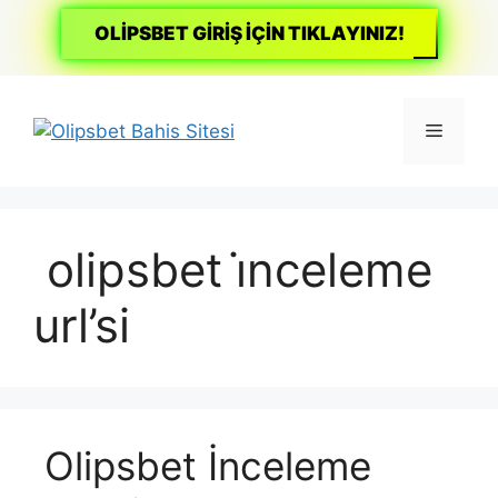
OLİPSBET GİRİŞ İÇİN TIKLAYINIZ!
İçeriğe
atla
Menü
olipsbet i̇nceleme
url’si
Olipsbet İnceleme