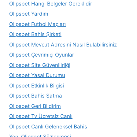
Olipsbet Hangi Belgeler Gereklidir
Olipsbet Yardım
Olipsbet Futbol Maçları
Olipsbet Bahis Şirketi
Olipsbet Mevcut Adresini Nasıl Bulabilirsiniz
Olipsbet Çevrimiçi Oyunlar
Olipsbet Site Güvenilirliği
Olipsbet Yasal Durumu
Olipsbet Etkinlik Bilgisi
Olipsbet Bahis Satma
Olipsbet Geri Bildirim
Olipsbet Tv Ücretsiz Canlı
Olipsbet Canlı Geleneksel Bahis
Yeni Olipsbet Sözleşmesi