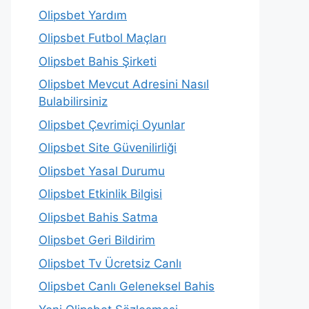
Olipsbet Yardım
Olipsbet Futbol Maçları
Olipsbet Bahis Şirketi
Olipsbet Mevcut Adresini Nasıl
Bulabilirsiniz
Olipsbet Çevrimiçi Oyunlar
Olipsbet Site Güvenilirliği
Olipsbet Yasal Durumu
Olipsbet Etkinlik Bilgisi
Olipsbet Bahis Satma
Olipsbet Geri Bildirim
Olipsbet Tv Ücretsiz Canlı
Olipsbet Canlı Geleneksel Bahis