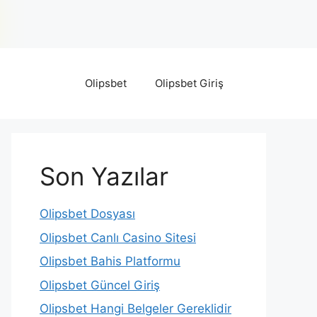
Olipsbet
Olipsbet Giriş
Son Yazılar
Olipsbet Dosyası
Olipsbet Canlı Casino Sitesi
Olipsbet Bahis Platformu
Olipsbet Güncel Giriş
Olipsbet Hangi Belgeler Gereklidir