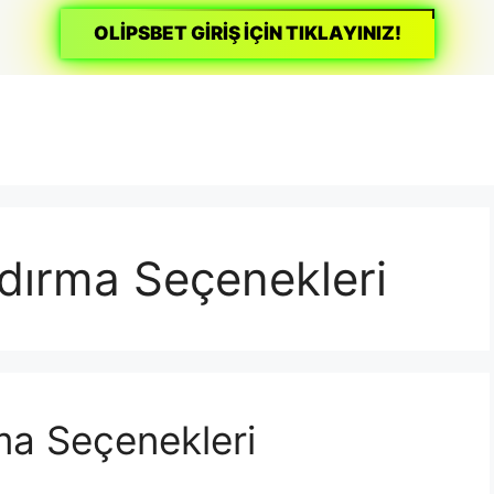
OLİPSBET GİRİŞ İÇİN TIKLAYINIZ!
ndırma Seçenekleri
ma Seçenekleri