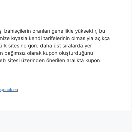
 bahisçilerin oranları genellikle yüksektir, bu
mize kıyasla kendi tarifelerinin olmasıyla açıkça
Türk sitesine göre daha üst sıralarda yer
den bağımsız olarak kupon oluşturduğunu
eb sitesi üzerinden önerilen aralıkta kupon
eçenekleri