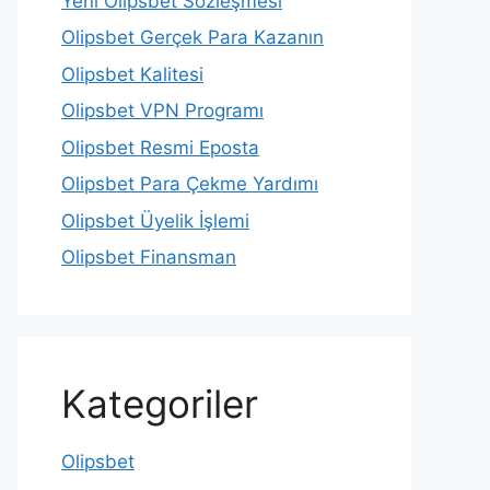
Yeni Olipsbet Sözleşmesi
Olipsbet Gerçek Para Kazanın
Olipsbet Kalitesi
Olipsbet VPN Programı
Olipsbet Resmi Eposta
Olipsbet Para Çekme Yardımı
Olipsbet Üyelik İşlemi
Olipsbet Finansman
Kategoriler
Olipsbet