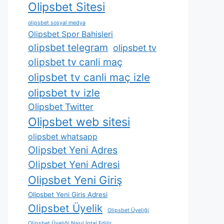
Olipsbet Sitesi
olipsbet sosyal medya
Olipsbet Spor Bahisleri
olipsbet telegram
olipsbet tv
olipsbet tv canli maç
olipsbet tv canli maç izle
olipsbet tv izle
Olipsbet Twitter
Olipsbet web sitesi
olipsbet whatsapp
Olipsbet Yeni Adres
Olipsbet Yeni Adresi
Olipsbet Yeni Giriş
Olipsbet Yeni Giriş Adresi
Olipsbet Üyelik
Olipsbet Üyeliği
Olipsbet Üyeliği Nasıl İptal Edilir