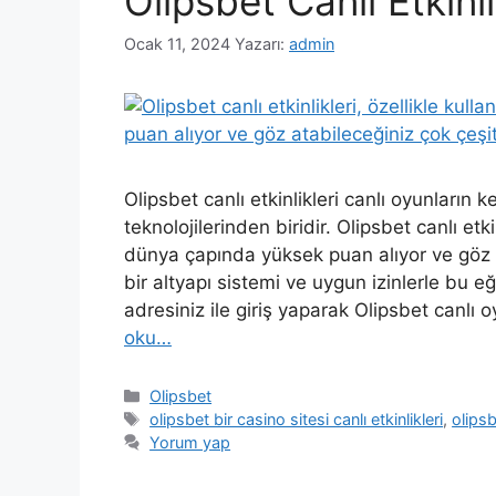
Olipsbet Canlı Etkinli
Ocak 11, 2024
Yazarı:
admin
Olipsbet canlı etkinlikleri canlı oyunları
teknolojilerinden biridir. Olipsbet canlı etk
dünya çapında yüksek puan alıyor ve göz a
bir altyapı sistemi ve uygun izinlerle bu eğ
adresiniz ile giriş yaparak Olipsbet canlı 
oku…
Kategoriler
Olipsbet
Etiketler
olipsbet bir casino sitesi canlı etkinlikleri
,
olipsb
Yorum yap