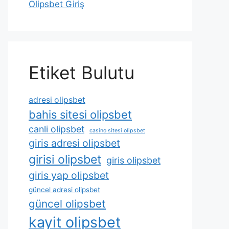
Olipsbet Giriş
Etiket Bulutu
adresi olipsbet
bahis sitesi olipsbet
canli olipsbet
casino sitesi olipsbet
giris adresi olipsbet
girisi olipsbet
giris olipsbet
giris yap olipsbet
güncel adresi olipsbet
güncel olipsbet
kayit olipsbet