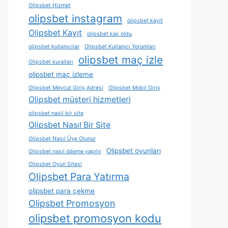
Olipsbet Hizmet
olipsbet instagram
olipsbet kayit
Olipsbet Kayıt
olipsbet kaç oldu
olipsbet kullanıcılar
Olipsbet Kullanıcı Yorumları
olipsbet maç izle
Olipsbet kuralları
olipsbet maç izleme
Olipsbet Mevcut Giriş Adresi
Olipsbet Mobil Giriş
Olipsbet müşteri hizmetleri
olipsbet nasil bir site
Olipsbet Nasıl Bir Site
Olipsbet Nasıl Üye Olunur
Olipsbet oyunları
Olipsbet nasıl ödeme yapılır
Olipsbet Oyun Sitesi
Olipsbet Para Yatırma
olipsbet para çekme
Olipsbet Promosyon
olipsbet promosyon kodu