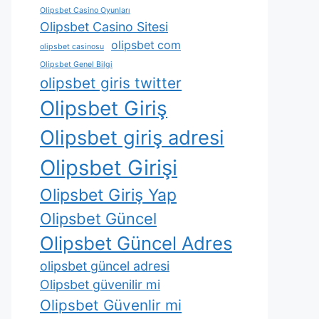
Olipsbet Casino Oyunları
Olipsbet Casino Sitesi
olipsbet com
olipsbet casinosu
Olipsbet Genel Bilgi
olipsbet giris twitter
Olipsbet Giriş
Olipsbet giriş adresi
Olipsbet Girişi
Olipsbet Giriş Yap
Olipsbet Güncel
Olipsbet Güncel Adres
olipsbet güncel adresi
Olipsbet güvenilir mi
Olipsbet Güvenlir mi