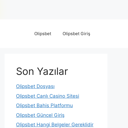
Olipsbet
Olipsbet Giriş
Son Yazılar
Olipsbet Dosyası
Olipsbet Canlı Casino Sitesi
Olipsbet Bahis Platformu
Olipsbet Güncel Giriş
Olipsbet Hangi Belgeler Gereklidir