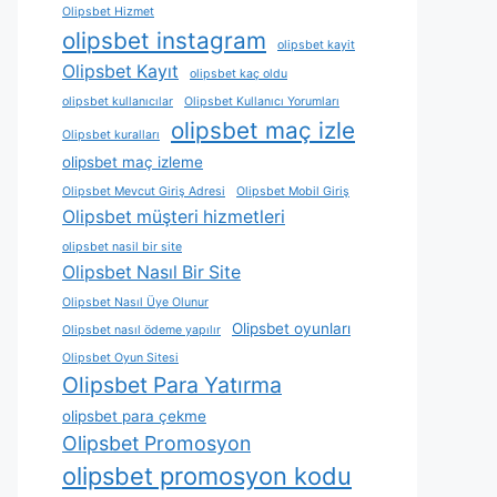
Olipsbet Hizmet
olipsbet instagram
olipsbet kayit
Olipsbet Kayıt
olipsbet kaç oldu
olipsbet kullanıcılar
Olipsbet Kullanıcı Yorumları
olipsbet maç izle
Olipsbet kuralları
olipsbet maç izleme
Olipsbet Mevcut Giriş Adresi
Olipsbet Mobil Giriş
Olipsbet müşteri hizmetleri
olipsbet nasil bir site
Olipsbet Nasıl Bir Site
Olipsbet Nasıl Üye Olunur
Olipsbet oyunları
Olipsbet nasıl ödeme yapılır
Olipsbet Oyun Sitesi
Olipsbet Para Yatırma
olipsbet para çekme
Olipsbet Promosyon
olipsbet promosyon kodu