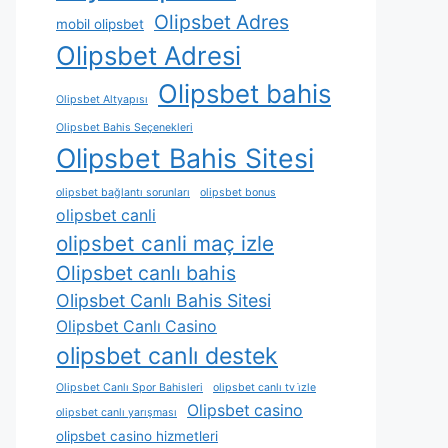
Olipsbet Adres
mobil olipsbet
Olipsbet Adresi
Olipsbet bahis
Olipsbet Altyapısı
Olipsbet Bahis Seçenekleri
Olipsbet Bahis Sitesi
olipsbet bağlantı sorunları
olipsbet bonus
olipsbet canli
olipsbet canli maç izle
Olipsbet canlı bahis
Olipsbet Canlı Bahis Sitesi
Olipsbet Canlı Casino
olipsbet canlı destek
Olipsbet Canlı Spor Bahisleri
olipsbet canlı tv i̇zle
Olipsbet casino
olipsbet canlı yarışması
olipsbet casino hizmetleri