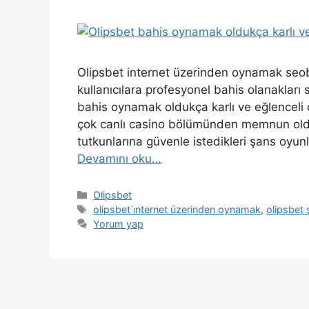
Olipsbet internet üzerinden oynamak seob
kullanıcılara profesyonel bahis olanakları 
bahis oynamak oldukça karlı ve eğlenceli ol
çok canlı casino bölümünden memnun oldukl
tutkunlarına güvenle istedikleri şans oyu
Devamını oku…
Kategoriler
Olipsbet
Etiketler
olipsbet i̇nternet üzerinden oynamak
,
olipsbet 
Yorum yap