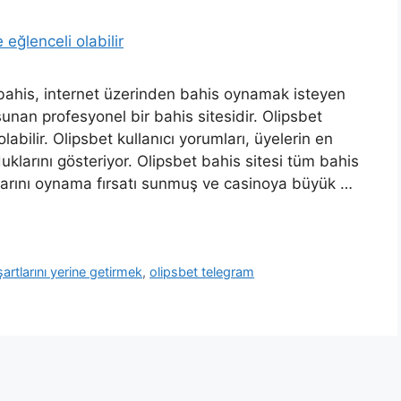
ahis, internet üzerinden bahis oynamak isteyen
sunan profesyonel bir bahis sitesidir. Olipsbet
abilir. Olipsbet kullanıcı yorumları, üyelerin en
arını gösteriyor. Olipsbet bahis sitesi tüm bahis
nlarını oynama fırsatı sunmuş ve casinoya büyük …
şartlarını yerine getirmek
,
olipsbet telegram