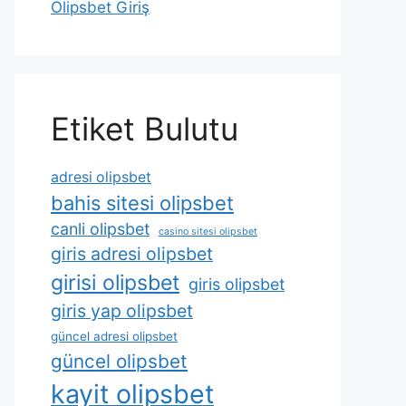
Olipsbet Giriş
Etiket Bulutu
adresi olipsbet
bahis sitesi olipsbet
canli olipsbet
casino sitesi olipsbet
giris adresi olipsbet
girisi olipsbet
giris olipsbet
giris yap olipsbet
güncel adresi olipsbet
güncel olipsbet
kayit olipsbet