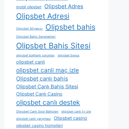
Olipsbet Adres
mobil olipsbet
Olipsbet Adresi
Olipsbet bahis
Olipsbet Altyapısı
Olipsbet Bahis Seçenekleri
Olipsbet Bahis Sitesi
olipsbet bağlantı sorunları
olipsbet bonus
olipsbet canli
olipsbet canli maç izle
Olipsbet canlı bahis
Olipsbet Canlı Bahis Sitesi
Olipsbet Canlı Casino
olipsbet canlı destek
Olipsbet Canlı Spor Bahisleri
olipsbet canlı tv i̇zle
Olipsbet casino
olipsbet canlı yarışması
olipsbet casino hizmetleri