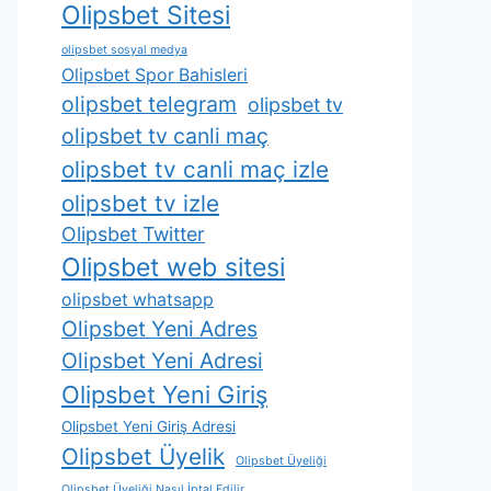
Olipsbet Sitesi
olipsbet sosyal medya
Olipsbet Spor Bahisleri
olipsbet telegram
olipsbet tv
olipsbet tv canli maç
olipsbet tv canli maç izle
olipsbet tv izle
Olipsbet Twitter
Olipsbet web sitesi
olipsbet whatsapp
Olipsbet Yeni Adres
Olipsbet Yeni Adresi
Olipsbet Yeni Giriş
Olipsbet Yeni Giriş Adresi
Olipsbet Üyelik
Olipsbet Üyeliği
Olipsbet Üyeliği Nasıl İptal Edilir