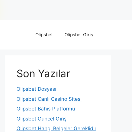
Olipsbet
Olipsbet Giriş
Son Yazılar
Olipsbet Dosyası
Olipsbet Canlı Casino Sitesi
Olipsbet Bahis Platformu
Olipsbet Güncel Giriş
Olipsbet Hangi Belgeler Gereklidir