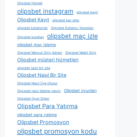
Olipsbet Hizmet
olipsbet instagram
olipsbet kayit
Olipsbet Kayıt
olipsbet kaç oldu
olipsbet kullanıcılar
Olipsbet Kullanıcı Yorumları
olipsbet maç izle
Olipsbet kuralları
olipsbet maç izleme
Olipsbet Mevcut Giriş Adresi
Olipsbet Mobil Giriş
Olipsbet müşteri hizmetleri
olipsbet nasil bir site
Olipsbet Nasıl Bir Site
Olipsbet Nasıl Üye Olunur
Olipsbet oyunları
Olipsbet nasıl ödeme yapılır
Olipsbet Oyun Sitesi
Olipsbet Para Yatırma
olipsbet para çekme
Olipsbet Promosyon
olipsbet promosyon kodu