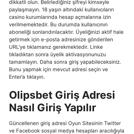
dikkatli olun. Belirlediğiniz şifreyi kimseyle
paylaşmayın. 18 yaşın altındaki kullanıcıların
casino kurumlarında hesap açmalarına izin
verilmemektedir. Bu durumda kullanıcının
aboneliği sonlandırılacaktır. Üyeliğinizi aktif hale
getirmek için e-posta adresinize gönderilen
URL’ye tıklamanız gerekmektedir. Linke
tıkladıktan sonra üyelik aktivasyonunuzu
tamamlayın. Daha sonra giriş yapabileceksiniz.
Bunu yapmak için mevcut adresi seçin ve
Enter’a tıklayın.
Olipsbet Giriş Adresi
Nasıl Giriş Yapılır
Güncellenen giriş adresi Oyun Sitesinin Twitter
ve Facebook sosyal medya hesapları aracılığıyla