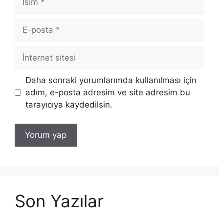
E-
posta
İnternet
sitesi
Daha sonraki yorumlarımda kullanılması için
adım, e-posta adresim ve site adresim bu
tarayıcıya kaydedilsin.
Son Yazılar