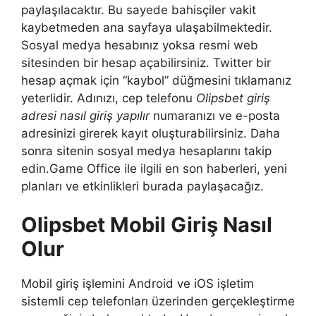
paylaşılacaktır. Bu sayede bahisçiler vakit
kaybetmeden ana sayfaya ulaşabilmektedir.
Sosyal medya hesabınız yoksa resmi web
sitesinden bir hesap açabilirsiniz. Twitter bir
hesap açmak için “kaybol” düğmesini tıklamanız
yeterlidir. Adınızı, cep telefonu
Olipsbet giriş
adresi nasıl giriş yapılır
numaranızı ve e-posta
adresinizi girerek kayıt oluşturabilirsiniz. Daha
sonra sitenin sosyal medya hesaplarını takip
edin.Game Office ile ilgili en son haberleri, yeni
planları ve etkinlikleri burada paylaşacağız.
Olipsbet Mobil Giriş Nasıl
Olur
Mobil giriş işlemini Android ve iOS işletim
sistemli cep telefonları üzerinden gerçekleştirme