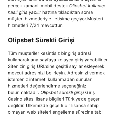
gerçek zamanlı mobil destek
Olipsbet kullanıcı
nasıl giriş yapılır
hattına tıkladıktan sonra
müşteri hizmetleriyle iletişime geçiyor.Müşteri
hizmetleri 7/24 mevcuttur.
Olipsbet Sürekli Girişi
Tüm müşteriler kesintisiz bir giriş adresi
kullanarak ana sayfaya kolayca giriş yapabilirler.
Sitenizin giriş URL’sine çeşitli sayılar ekleyerek
mevcut adresinizi belirleyin. Adresinizi vermek
isterseniz interneti kullanmadan sunulan
hizmetleri değerlendirme seçeneğiniz
bulunmaktadır.
Olipsbet sürekli girişi
Giriş
Casino sitesi lisans bilgileri Türkiye’de geçerli
değildir. Ülkemizde geçerli bir lisansa sahip
olmayan web siteleri engelleme sürecine tabi