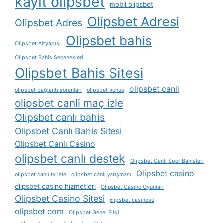
kayit olipsbet
mobil olipsbet
Olipsbet Adresi
Olipsbet Adres
Olipsbet bahis
Olipsbet Altyapısı
Olipsbet Bahis Seçenekleri
Olipsbet Bahis Sitesi
olipsbet canli
olipsbet bağlantı sorunları
olipsbet bonus
olipsbet canli maç izle
Olipsbet canlı bahis
Olipsbet Canlı Bahis Sitesi
Olipsbet Canlı Casino
olipsbet canlı destek
Olipsbet Canlı Spor Bahisleri
Olipsbet casino
olipsbet canlı tv i̇zle
olipsbet canlı yarışması
olipsbet casino hizmetleri
Olipsbet Casino Oyunları
Olipsbet Casino Sitesi
olipsbet casinosu
olipsbet com
Olipsbet Genel Bilgi