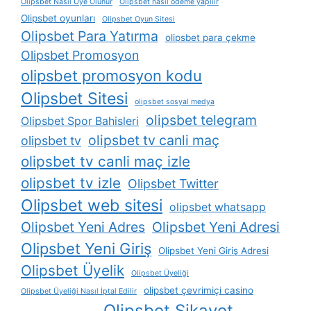
Olipsbet Nasıl Üye Olunur
Olipsbet nasıl ödeme yapılır
Olipsbet oyunları
Olipsbet Oyun Sitesi
Olipsbet Para Yatırma
olipsbet para çekme
Olipsbet Promosyon
olipsbet promosyon kodu
Olipsbet Sitesi
olipsbet sosyal medya
olipsbet telegram
Olipsbet Spor Bahisleri
olipsbet tv canli maç
olipsbet tv
olipsbet tv canli maç izle
olipsbet tv izle
Olipsbet Twitter
Olipsbet web sitesi
olipsbet whatsapp
Olipsbet Yeni Adres
Olipsbet Yeni Adresi
Olipsbet Yeni Giriş
Olipsbet Yeni Giriş Adresi
Olipsbet Üyelik
Olipsbet Üyeliği
olipsbet çevrimiçi casino
Olipsbet Üyeliği Nasıl İptal Edilir
Olipsbet Şikayet