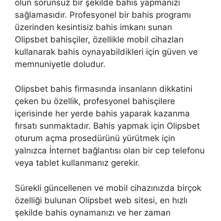
olun sorunsuz bir şekilde bahis yapmanızı
sağlamasıdır. Profesyonel bir bahis programı
üzerinden kesintisiz bahis imkanı sunan
Olipsbet bahisçiler, özellikle mobil cihazları
kullanarak bahis oynayabildikleri için güven ve
memnuniyetle doludur.
Olipsbet bahis firmasında insanların dikkatini
çeken bu özellik, profesyonel bahisçilere
içerisinde her yerde bahis yaparak kazanma
fırsatı sunmaktadır. Bahis yapmak için Olipsbet
oturum açma prosedürünü yürütmek için
yalnızca İnternet bağlantısı olan bir cep telefonu
veya tablet kullanmanız gerekir.
Sürekli güncellenen ve mobil cihazınızda birçok
özelliği bulunan Olipsbet web sitesi, en hızlı
şekilde bahis oynamanızı ve her zaman