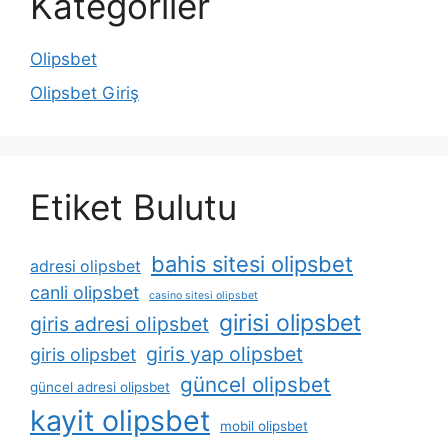
Kategoriler
Olipsbet
Olipsbet Giriş
Etiket Bulutu
bahis sitesi olipsbet
adresi olipsbet
canli olipsbet
casino sitesi olipsbet
girisi olipsbet
giris adresi olipsbet
giris yap olipsbet
giris olipsbet
güncel olipsbet
güncel adresi olipsbet
kayit olipsbet
mobil olipsbet