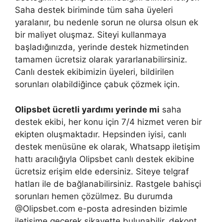
Saha destek biriminde tüm saha üyeleri
yaralanır, bu nedenle sorun ne olursa olsun ek
bir maliyet oluşmaz. Siteyi kullanmaya
başladığınızda, yerinde destek hizmetinden
tamamen ücretsiz olarak yararlanabilirsiniz.
Canlı destek ekibimizin üyeleri, bildirilen
sorunları olabildiğince çabuk çözmek için.
Olipsbet ücretli yardımı yerinde mi
saha
destek ekibi, her konu için 7/4 hizmet veren bir
ekipten oluşmaktadır. Hepsinden iyisi, canlı
destek menüsüne ek olarak, Whatsapp iletişim
hattı aracılığıyla Olipsbet canlı destek ekibine
ücretsiz erişim elde edersiniz. Siteye telgraf
hatları ile de bağlanabilirsiniz. Rastgele bahisçi
sorunları hemen çözülmez. Bu durumda
@Olipsbet.com e-posta adresinden bizimle
iletişime geçerek şikayette bulunabilir, dekont