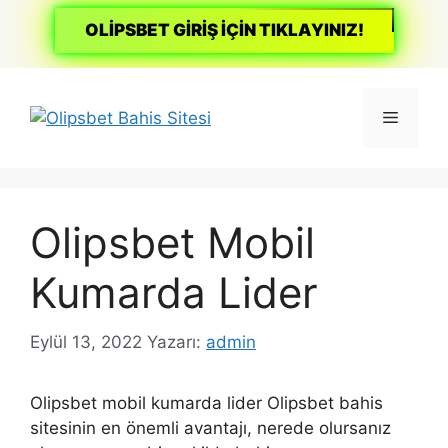
OLİPSBET GİRİŞ İÇİN TIKLAYINIZ!
İçeriğe
atla
Menü
Olipsbet Mobil
Kumarda Lider
Eylül 13, 2022
Yazarı:
admin
Olipsbet mobil kumarda lider Olipsbet bahis
sitesinin en önemli avantajı, nerede olursanız