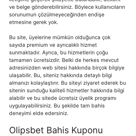
ve belge gönderebilirsiniz. Böylece kullanıcıların
sorunumun çözülmeyeceğinden endişe
etmesine gerek yok.
Bu site, üyelerine mümkün olduğunca çok
sayıda premium ve ayrıcalıklı hizmet
sunmaktadır. Ayrıca, bu hizmetlerin çoğu
tamamen ücretsizdir. Belki de herkes mevcut
adresinizden web sitesi hakkında birçok bilgiye
ulaşabilir. Bu, siteniz hakkında detaylı bilgi
almanızı kolaylaştırır. Bu siteyi ziyaret ederek bu
sitenin sunduğu kaliteli hizmetler hakkında bilgi
alabilir ve bu sitede ücretsiz üyelik programı
uygulayabilirsiniz. Bu şekilde tam bahis
deneyimi elde edersiniz.
Olipsbet Bahis Kuponu