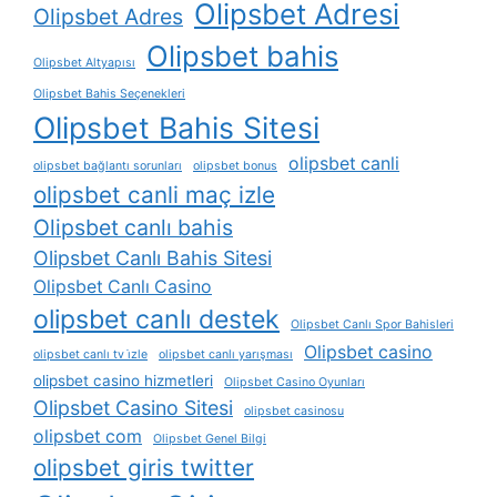
Olipsbet Adresi
Olipsbet Adres
Olipsbet bahis
Olipsbet Altyapısı
Olipsbet Bahis Seçenekleri
Olipsbet Bahis Sitesi
olipsbet canli
olipsbet bağlantı sorunları
olipsbet bonus
olipsbet canli maç izle
Olipsbet canlı bahis
Olipsbet Canlı Bahis Sitesi
Olipsbet Canlı Casino
olipsbet canlı destek
Olipsbet Canlı Spor Bahisleri
Olipsbet casino
olipsbet canlı tv i̇zle
olipsbet canlı yarışması
olipsbet casino hizmetleri
Olipsbet Casino Oyunları
Olipsbet Casino Sitesi
olipsbet casinosu
olipsbet com
Olipsbet Genel Bilgi
olipsbet giris twitter