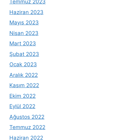
Temmuz 2023
Haziran 2023
Mayıs 2023
Nisan 2023
Mart 2023
Şubat 2023
Ocak 2023
Aralık 2022
Kasım 2022
Ekim 2022
Eylül 2022
Ağustos 2022
Temmuz 2022
Haziran 2022