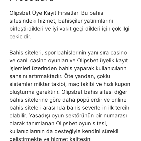
Olipsbet Üye Kayıt Fırsatları Bu bahis
sitesindeki hizmet, bahisçiler yatırımlarını
birleştirdikleri ve iyi vakit geçirdikleri için çok ilgi
çekicidir.
Bahis siteleri, spor bahislerinin yanı sıra casino
ve canlı casino oyunları ve Olipsbet üyelik kayıt
işlemleri üzerinden bahis yaparak kullanıcıların
şansını artırmaktadır. Öte yandan, çoklu
sistemler miktar takibi, maç takibi ve hızlı kupon
oluşturma gerektirir. Olipsbet bahis sitesi diğer
bahis sitelerine göre daha popülerdir ve online
bahis siteleri arasında bahis severlerin ilk tercihi
olabilir. Yasadışı oyun sektörünün bir numarası
olarak tanımlanan Olipsbet oyun sitesi,
kullanıcılarının da desteğiyle kendini sürekli
geliştirmekte ve hizmet kalitesini