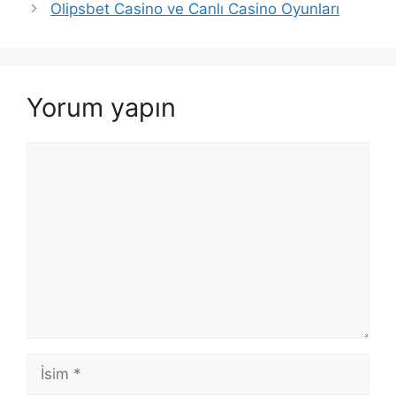
dolaşımı
Olipsbet Casino ve Canlı Casino Oyunları
Yorum yapın
Yorum
İsim