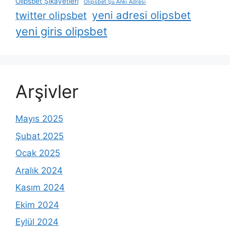
Olipsbet Şikayetleri
Olipsbet Şu Anki Adresi
yeni adresi olipsbet
twitter olipsbet
yeni giris olipsbet
Arşivler
Mayıs 2025
Şubat 2025
Ocak 2025
Aralık 2024
Kasım 2024
Ekim 2024
Eylül 2024