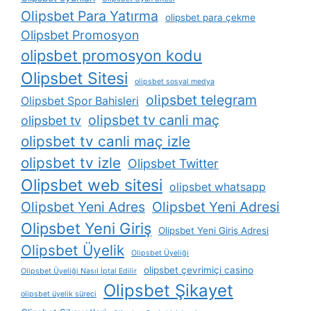
Olipsbet Para Yatırma
olipsbet para çekme
Olipsbet Promosyon
olipsbet promosyon kodu
Olipsbet Sitesi
olipsbet sosyal medya
olipsbet telegram
Olipsbet Spor Bahisleri
olipsbet tv canli maç
olipsbet tv
olipsbet tv canli maç izle
olipsbet tv izle
Olipsbet Twitter
Olipsbet web sitesi
olipsbet whatsapp
Olipsbet Yeni Adres
Olipsbet Yeni Adresi
Olipsbet Yeni Giriş
Olipsbet Yeni Giriş Adresi
Olipsbet Üyelik
Olipsbet Üyeliği
olipsbet çevrimiçi casino
Olipsbet Üyeliği Nasıl İptal Edilir
Olipsbet Şikayet
olipsbet üyelik süreci