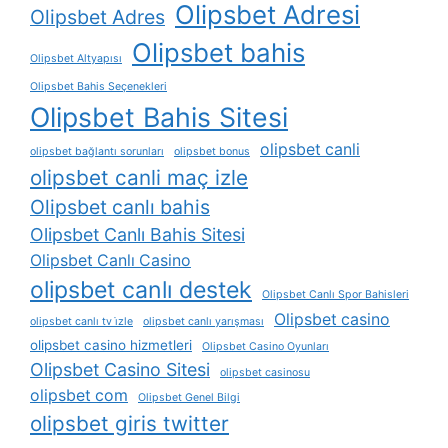
Olipsbet Adresi
Olipsbet Adres
Olipsbet bahis
Olipsbet Altyapısı
Olipsbet Bahis Seçenekleri
Olipsbet Bahis Sitesi
olipsbet canli
olipsbet bağlantı sorunları
olipsbet bonus
olipsbet canli maç izle
Olipsbet canlı bahis
Olipsbet Canlı Bahis Sitesi
Olipsbet Canlı Casino
olipsbet canlı destek
Olipsbet Canlı Spor Bahisleri
Olipsbet casino
olipsbet canlı tv i̇zle
olipsbet canlı yarışması
olipsbet casino hizmetleri
Olipsbet Casino Oyunları
Olipsbet Casino Sitesi
olipsbet casinosu
olipsbet com
Olipsbet Genel Bilgi
olipsbet giris twitter