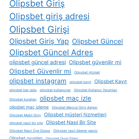
Olipsbet Giriş
Olipsbet giriş adresi
Olipsbet Girişi
Olipsbet Giriş Yap
Olipsbet Güncel
Olipsbet Güncel Adres
olipsbet güncel adresi
Olipsbet güvenilir mi
Olipsbet Güvenlir mi
Olipsbet Hizmet
olipsbet instagram
Olipsbet Kayıt
olipsbet kayit
olipsbet kaç oldu
olipsbet kullanıcılar
Olipsbet Kullanıcı Yorumları
olipsbet maç izle
Olipsbet kuralları
olipsbet maç izleme
Olipsbet Mevcut Giriş Adresi
Olipsbet müşteri hizmetleri
Olipsbet Mobil Giriş
Olipsbet Nasıl Bir Site
olipsbet nasil bir site
Olipsbet Nasıl Üye Olunur
Olipsbet nasıl ödeme yapılır
Olipsbet oyunları
Olipsbet Oyun Sitesi