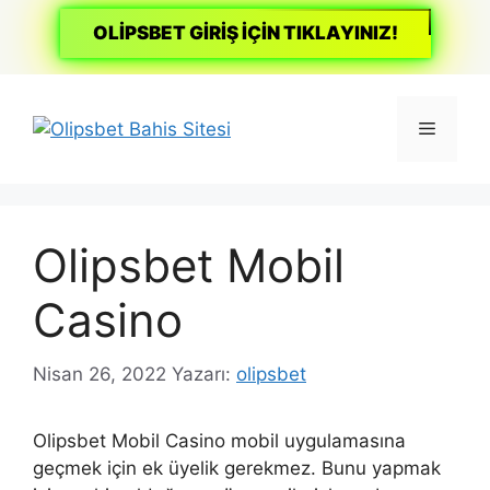
OLİPSBET GİRİŞ İÇİN TIKLAYINIZ!
İçeriğe
atla
Menü
Olipsbet Mobil
Casino
Nisan 26, 2022
Yazarı:
olipsbet
Olipsbet Mobil Casino mobil uygulamasına
geçmek için ek üyelik gerekmez. Bunu yapmak