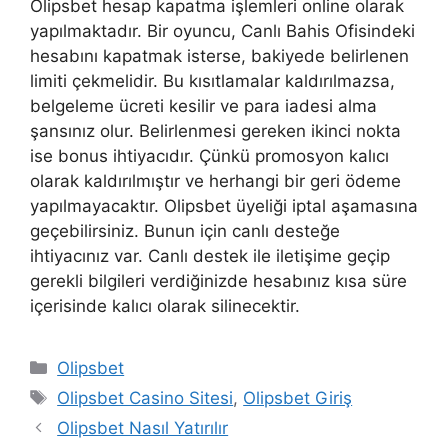
Olipsbet hesap kapatma işlemleri online olarak
yapılmaktadır. Bir oyuncu, Canlı Bahis Ofisindeki
hesabını kapatmak isterse, bakiyede belirlenen
limiti çekmelidir. Bu kısıtlamalar kaldırılmazsa,
belgeleme ücreti kesilir ve para iadesi alma
şansınız olur. Belirlenmesi gereken ikinci nokta
ise bonus ihtiyacıdır. Çünkü promosyon kalıcı
olarak kaldırılmıştır ve herhangi bir geri ödeme
yapılmayacaktır. Olipsbet üyeliği iptal aşamasına
geçebilirsiniz. Bunun için canlı desteğe
ihtiyacınız var. Canlı destek ile iletişime geçip
gerekli bilgileri verdiğinizde hesabınız kısa süre
içerisinde kalıcı olarak silinecektir.
Kategoriler
Olipsbet
Etiketler
Olipsbet Casino Sitesi
,
Olipsbet Giriş
Yazı
Olipsbet Nasıl Yatırılır