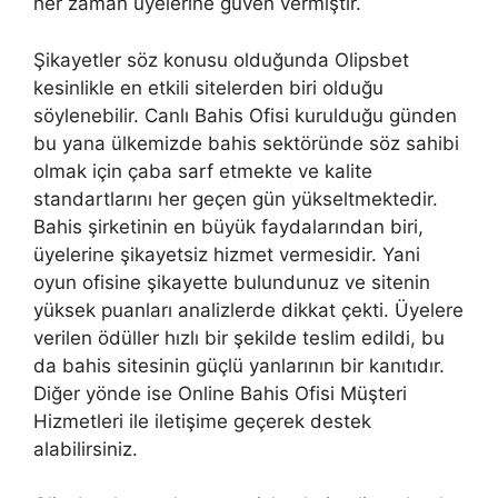
her zaman üyelerine güven vermiştir.
Şikayetler söz konusu olduğunda Olipsbet
kesinlikle en etkili sitelerden biri olduğu
söylenebilir. Canlı Bahis Ofisi kurulduğu günden
bu yana ülkemizde bahis sektöründe söz sahibi
olmak için çaba sarf etmekte ve kalite
standartlarını her geçen gün yükseltmektedir.
Bahis şirketinin en büyük faydalarından biri,
üyelerine şikayetsiz hizmet vermesidir. Yani
oyun ofisine şikayette bulundunuz ve sitenin
yüksek puanları analizlerde dikkat çekti. Üyelere
verilen ödüller hızlı bir şekilde teslim edildi, bu
da bahis sitesinin güçlü yanlarının bir kanıtıdır.
Diğer yönde ise Online Bahis Ofisi Müşteri
Hizmetleri ile iletişime geçerek destek
alabilirsiniz.