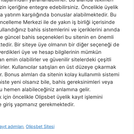
 içeriğine entegre edebilirsiniz. Öncelikle üyelik
a yatırım karşılığında bonuslar alabilmektedir. Bu
elleme Merkezi ile de yakın iş birliği içerisinde
llandığınız bahis sistemlerini ve içeriklerini anında
e güncel bahis seçenekleri bu sitenin en önemli
ktedir. Bir siteye üye olmanın bir diğer seçeneği de
in verdikleri üye ve hesap bilgilerinin mümkün
emin olabilirler ve güvenilir sitelerdeki çeşitli
ilirler. Kullanıcılar satışları en üst düzeye çıkarmak
r. Bonus alımları da sitenin kolay kullanımlı sistemi
iste yeni olsanız bile, bahis gereksinimleri veya
su hemen alabileceğiniz anlamına gelir.
in öncelikle Olipsbet üyelik kayıt işlemini
e giriş yapmanız gerekmektedir.
yıt adımları
,
Olipsbet Sitesi