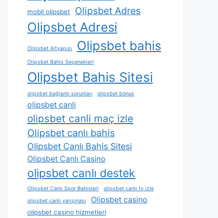
Olipsbet Adres
mobil olipsbet
Olipsbet Adresi
Olipsbet bahis
Olipsbet Altyapısı
Olipsbet Bahis Seçenekleri
Olipsbet Bahis Sitesi
olipsbet bağlantı sorunları
olipsbet bonus
olipsbet canli
olipsbet canli maç izle
Olipsbet canlı bahis
Olipsbet Canlı Bahis Sitesi
Olipsbet Canlı Casino
olipsbet canlı destek
Olipsbet Canlı Spor Bahisleri
olipsbet canlı tv i̇zle
Olipsbet casino
olipsbet canlı yarışması
olipsbet casino hizmetleri