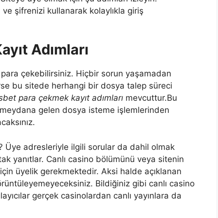
ve şifrenizi kullanarak kolaylıkla giriş
ayıt Adımları
e para çekebilirsiniz. Hiçbir sorun yaşamadan
irse bu sitede herhangi bir dosya talep süreci
sbet para çekmek kayıt adımları
mevcuttur.Bu
e meydana gelen dosya isteme işlemlerinden
caksınız.
 Üye adresleriyle ilgili sorular da dahil olmak
rtak yanıtlar. Canlı casino bölümünü veya sitenin
 için üyelik gerekmektedir. Aksi halde açıklanan
örüntüleyemeyeceksiniz. Bildiğiniz gibi canlı casino
ğlayıcılar gerçek casinolardan canlı yayınlara da