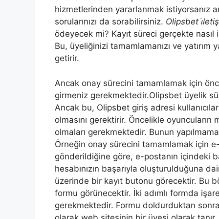
hizmetlerinden yararlanmak istiyorsanız art
sorularınızı da sorabilirsiniz.
Olipsbet i̇leti
ödeyecek mi? Kayıt süreci gerçekte nasıl i
Bu, üyeliğinizi tamamlamanızı ve yatırım 
getirir.
Ancak onay sürecini tamamlamak için önce
girmeniz gerekmektedir.Olipsbet üyelik s
Ancak bu, Olipsbet giriş adresi kullanıcıları
olmasını gerektirir. Öncelikle oyuncuların 
olmaları gerekmektedir. Bunun yapılmaması
Örneğin onay sürecini tamamlamak için e-p
gönderildiğine göre, e-postanın içindeki b
hesabınızın başarıyla oluşturulduğuna dair
üzerinde bir kayıt butonu görecektir. Bu b
formu görünecektir. İki adımlı formda işar
gerekmektedir. Formu doldurduktan sonra
olarak web sitesinin bir üyesi olarak tanır.