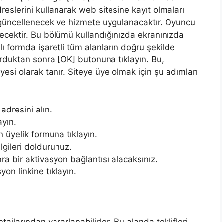
reslerini kullanarak web sitesine kayıt olmaları
 güncellenecek ve hizmete uygulanacaktır. Oyuncu
recektir. Bu bölümü kullandığınızda ekranınızda
mlı formda işaretli tüm alanların doğru şekilde
duktan sonra [OK] butonuna tıklayın. Bu,
esi olarak tanır. Siteye üye olmak için şu adımları
adresini alın.
ayın.
 üyelik formuna tıklayın.
lgileri doldurunuz.
a bir aktivasyon bağlantısı alacaksınız.
syon linkine tıklayın.
ajlarından yararlanabilirler. Bu alanda teklifleri