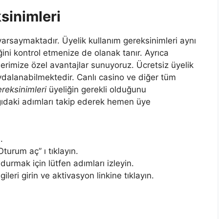
sinimleri
 varsaymaktadır. Üyelik kullanım gereksinimleri aynı
ğini kontrol etmenize de olanak tanır. Ayrıca
lerimize özel avantajlar sunuyoruz. Ücretsiz üyelik
dalanabilmektedir. Canlı casino ve diğer tüm
reksinimleri
üyeliğin gerekli olduğunu
ğıdaki adımları takip ederek hemen üye
.
turum aç” ı tıklayın.
urmak için lütfen adımları izleyin.
gileri girin ve aktivasyon linkine tıklayın.