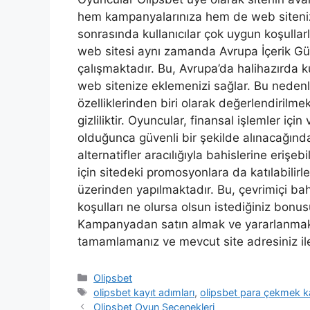
hem kampanyalarınıza hem de web sitenizin
sonrasında kullanıcılar çok uygun koşullarl
web sitesi aynı zamanda Avrupa İçerik Günc
çalışmaktadır. Bu, Avrupa’da halihazırda ku
web sitenize eklemenizi sağlar. Bu nedenl
özelliklerinden biri olarak değerlendirilme
gizliliktir. Oyuncular, finansal işlemler iç
olduğunca güvenli bir şekilde alınacağından 
alternatifler aracılığıyla bahislerine erişeb
için sitedeki promosyonlara da katılabilirle
üzerinden yapılmaktadır. Bu, çevrimiçi bah
koşulları ne olursa olsun istediğiniz bonu
Kampanyadan satın almak ve yararlanmak iç
tamamlamanız ve mevcut site adresiniz il
Kategoriler
Olipsbet
Etiketler
olipsbet kayıt adımları
,
olipsbet para çekmek ka
Yazı
Olipsbet Oyun Seçenekleri