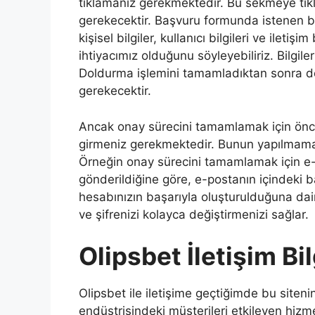
tıklamanız gerekmektedir. Bu sekmeye tı
gerekecektir. Başvuru formunda istenen bilg
kişisel bilgiler, kullanıcı bilgileri ve iletiş
ihtiyacımız olduğunu söyleyebiliriz. Bilgile
Doldurma işlemini tamamladıktan sonra d
gerekecektir.
Ancak onay sürecini tamamlamak için önce
girmeniz gerekmektedir. Bunun yapılmaması
Örneğin onay sürecini tamamlamak için e-p
gönderildiğine göre, e-postanın içindeki b
hesabınızın başarıyla oluşturulduğuna dair b
ve şifrenizi kolayca değiştirmenizi sağlar.
Olipsbet İletişim Bil
Olipsbet ile iletişime geçtiğimde bu siteni
endüstrisindeki müşterileri etkileyen hizm