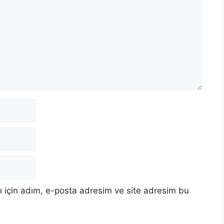
 için adım, e-posta adresim ve site adresim bu