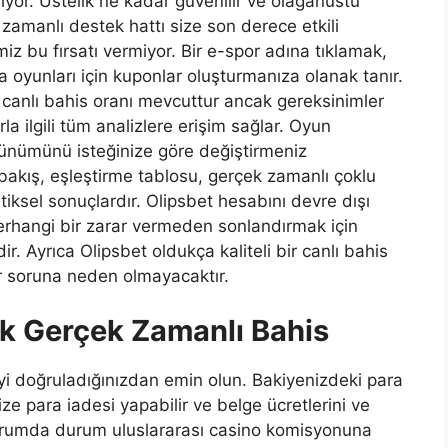
yor. Üstelik ne kadar güvenilir ve olağanüstü
zamanlı destek hattı size son derece etkili
 bu fırsatı vermiyor. Bir e-spor adına tıklamak,
 oyunları için kuponlar oluşturmanıza olanak tanır.
canlı bahis oranı mevcuttur ancak gereksinimler
la ilgili tüm analizlere erişim sağlar. Oyun
örünümünü isteğinize göre değiştirmeniz
kış, eşleştirme tablosu, gerçek zamanlı çoklu
iksel sonuçlardır. Olipsbet hesabını devre dışı
herhangi bir zarar vermeden sonlandırmak için
r. Ayrıca Olipsbet oldukça kaliteli bir canlı bahis
bir soruna neden olmayacaktır.
ek Gerçek Zamanlı Bahis
yi doğruladığınızdan emin olun. Bakiyenizdeki para
e para iadesi yapabilir ve belge ücretlerini ve
 durumda durum uluslararası casino komisyonuna