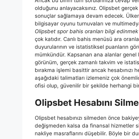
Ancak bu birim tüm sorularınıza cevap veri
olduğunu anlayacaksınız. Olipsbet gerçek 
sonuçlar sağlamaya devam edecek. Ülkemiz
bilgisayar oyunu turnuvaları ve multimedya
Olipsbet spor bahis oranları bilgi edinmek
çok katıdır. Canlı bahis menüsü ara oranlar
duyurularının ve istatistiksel puanların g
mümkündür. Kapsanan ana alanlar genel ba
görünüm, gerçek zamanlı takvim ve istatist
bırakma işlemi basittir ancak hesabınızı 
aşağıdaki talimatları izlemeniz çok önemlidi
ofisi olup, güvenilir bir şekilde herhangi 
Olipsbet Hesabını Silm
Olipsbet hesabınızı silmeden önce bakiye
değişmeden kalsa da finansal hizmetler siz
nakliye masraflarını düşebilir. Böyle bir