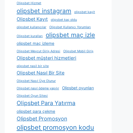
Olipsbet Hizmet
olipsbet instagram
olipsbet kayit
Olipsbet Kayıt
olipsbet kaç oldu
olipsbet kullanıcılar
Olipsbet Kullanıcı Yorumları
olipsbet maç izle
Olipsbet kuralları
olipsbet maç izleme
Olipsbet Mevcut Giriş Adresi
Olipsbet Mobil Giriş
Olipsbet müşteri hizmetleri
olipsbet nasil bir site
Olipsbet Nasıl Bir Site
Olipsbet Nasıl Üye Olunur
Olipsbet oyunları
Olipsbet nasıl ödeme yapılır
Olipsbet Oyun Sitesi
Olipsbet Para Yatırma
olipsbet para çekme
Olipsbet Promosyon
olipsbet promosyon kodu