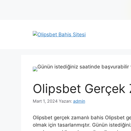
İçeriğe
atla
Olipsbet Gerçek 
Mart 1, 2024
Yazarı:
admin
Olipsbet gerçek zamanlı bahis Olipsbet g
olmak için tasarlanmıştır. Günün istediğini