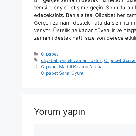
temsilcileriyle iletişime geçin. Sonuçlara
edeceksiniz. Bahis sitesi Olipsbet her zama
Gerçek zamanlı destek hattı da sizin için
veriyor. Üstelik ne kadar güvenilir ve ol
zamanlı destek hattı size son derece etk
Kategoriler
Olipsbet
Etiketler
olipsbet gerçek zamanlı bahis
,
Olipsbet Günce
Yazı
Olipsbet Maddi Kazanç Arama
dolaşımı
Olipsbet Sanal Oyunu
Yorum yapın
Yorum