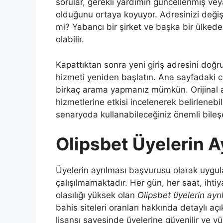
sorular, gerekli yardımın güncellenmiş veya 
olduğunu ortaya koyuyor. Adresinizi değişti
mi? Yabancı bir şirket ve başka bir ülked
olabilir.
Kapattıktan sonra yeni giriş adresini doğru
hizmeti yeniden başlatın. Ana sayfadaki ca
birkaç arama yapmanız mümkün. Orijinal ad
hizmetlerine etkisi incelenerek belirlenebi
senaryoda kullanabileceğiniz önemli bileşe
Olipsbet Üyelerin A
Üyelerin ayrılması başvurusu olarak uygu
çalışılmamaktadır. Her gün, her saat, ihti
olasılığı yüksek olan
Olipsbet üyelerin ayrı
bahis siteleri oranları hakkında detaylı 
lisansı sayesinde üyelerine güvenilir ve yü