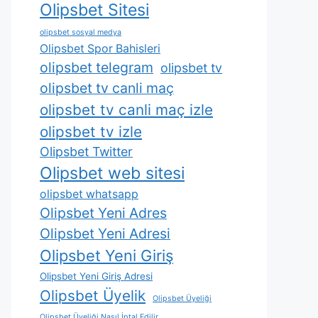
Olipsbet Sitesi
olipsbet sosyal medya
Olipsbet Spor Bahisleri
olipsbet telegram
olipsbet tv
olipsbet tv canli maç
olipsbet tv canli maç izle
olipsbet tv izle
Olipsbet Twitter
Olipsbet web sitesi
olipsbet whatsapp
Olipsbet Yeni Adres
Olipsbet Yeni Adresi
Olipsbet Yeni Giriş
Olipsbet Yeni Giriş Adresi
Olipsbet Üyelik
Olipsbet Üyeliği
Olipsbet Üyeliği Nasıl İptal Edilir