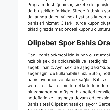
Program desteği birkaç şirkete de genişle
da bu şekilde farklıdır. Sitede futbolun yanı
dallarında da en yüksek fiyatlarla kupon o
bahisleri hizmeti 3 farklı türde kupon olu
tıkladığınızda maç öncesi kuponu oluşturul
Olipsbet Spor Bahis Ora
Canlı bahis sekmesi için kupon oluşturma
hızlı bir şekilde doldurabilir ve istediğini
seçebilirsiniz. Aynı şekilde aşağıdaki “ku
seçeneğini de kullanabilirsiniz. Buton, not
bahis oynamanıza olanak sağlar. Bahis site
web sitesi kalitesinin temel kriterlerinden
bir zamanda bu müşteri hizmetleri temsilci
hedeflerinize ulaşmaya devam edeceksiniz
Bahis sitesi Olipsbet nasıl çalışıyor? Gerç