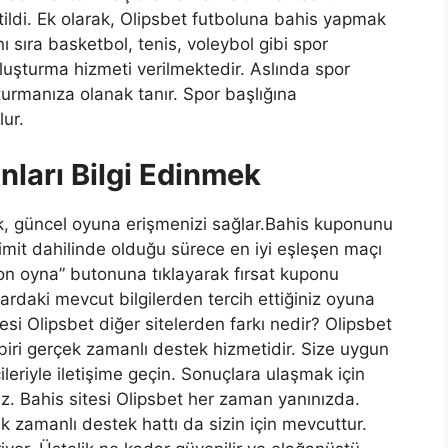
tildi. Ek olarak, Olipsbet futboluna bahis yapmak
 sıra basketbol, ​​tenis, voleybol gibi spor
luşturma hizmeti verilmektedir. Aslında spor
şturmanıza olanak tanır. Spor başlığına
ur.
nları Bilgi Edinmek
k, güncel oyuna erişmenizi sağlar.Bahis kuponunu
z limit dahilinde olduğu sürece en iyi eşleşen maçı
pon oyna” butonuna tıklayarak fırsat kuponu
lardaki mevcut bilgilerden tercih ettiğiniz oyuna
si Olipsbet diğer sitelerden farkı nedir? Olipsbet
 biri gerçek zamanlı destek hizmetidir. Size uygun
leriyle iletişime geçin. Sonuçlara ulaşmak için
. Bahis sitesi Olipsbet her zaman yanınızda.
ek zamanlı destek hattı da sizin için mevcuttur.