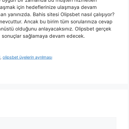
 ulaşmak için hedeflerinize ulaşmaya devam
n yanınızda. Bahis sitesi Olipsbet nasıl çalışıyor?
 mevcuttur. Ancak bu birim tüm sorularınıza cevap
ağanüstü olduğunu anlayacaksınız. Olipsbet gerçek
ili sonuçlar sağlamaya devam edecek.
l
,
olipsbet üyelerin ayrılması