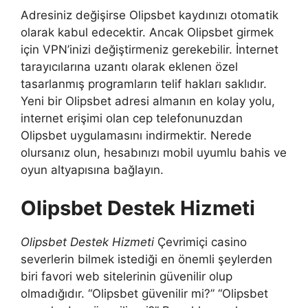
Adresiniz değişirse Olipsbet kaydınızı otomatik
olarak kabul edecektir. Ancak Olipsbet girmek
için VPN’inizi değiştirmeniz gerekebilir. İnternet
tarayıcılarına uzantı olarak eklenen özel
tasarlanmış programların telif hakları saklıdır.
Yeni bir Olipsbet adresi almanın en kolay yolu,
internet erişimi olan cep telefonunuzdan
Olipsbet uygulamasını indirmektir. Nerede
olursanız olun, hesabınızı mobil uyumlu bahis ve
oyun altyapısına bağlayın.
Olipsbet Destek Hizmeti
Olipsbet Destek Hizmeti
Çevrimiçi casino
severlerin bilmek istediği en önemli şeylerden
biri favori web sitelerinin güvenilir olup
olmadığıdır. “Olipsbet güvenilir mi?” “Olipsbet