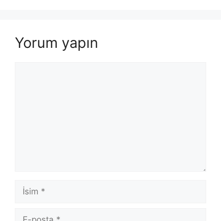
Yorum yapın
Yorum
İsim
E-