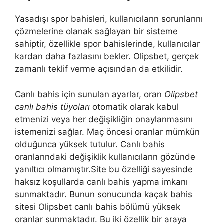
Yasadışı spor bahisleri, kullanıcıların sorunlarını
çözmelerine olanak sağlayan bir sisteme
sahiptir, özellikle spor bahislerinde, kullanıcılar
kardan daha fazlasını bekler. Olipsbet, gerçek
zamanlı teklif verme açısından da etkilidir.
Canlı bahis için sunulan ayarlar, oran
Olipsbet
canlı bahis tüyoları
otomatik olarak kabul
etmenizi veya her değişikliğin onaylanmasını
istemenizi sağlar. Maç öncesi oranlar mümkün
olduğunca yüksek tutulur. Canlı bahis
oranlarındaki değişiklik kullanıcıların gözünde
yanıltıcı olmamıştır.Site bu özelliği sayesinde
haksız koşullarda canlı bahis yapma imkanı
sunmaktadır. Bunun sonucunda kaçak bahis
sitesi Olipsbet canlı bahis bölümü yüksek
oranlar sunmaktadır. Bu iki özellik bir araya