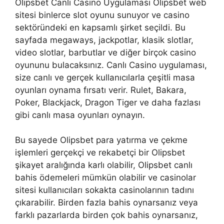
Olipsbet Canlı Casino Uygulaması Olipsbet web
sitesi binlerce slot oyunu sunuyor ve casino
sektöründeki en kapsamlı şirket seçildi. Bu
sayfada megaways, jackpotlar, klasik slotlar,
video slotlar, barbutlar ve diğer birçok casino
oyununu bulacaksınız. Canlı Casino uygulaması,
size canlı ve gerçek kullanıcılarla çeşitli masa
oyunları oynama fırsatı verir. Rulet, Bakara,
Poker, Blackjack, Dragon Tiger ve daha fazlası
gibi canlı masa oyunları oynayın.
Bu sayede Olipsbet para yatırma ve çekme
işlemleri gerçekçi ve rekabetçi bir Olipsbet
şikayet aralığında karlı olabilir, Olipsbet canlı
bahis ödemeleri mümkün olabilir ve casinolar
sitesi kullanıcıları sokakta casinolarının tadını
çıkarabilir. Birden fazla bahis oynarsanız veya
farklı pazarlarda birden çok bahis oynarsanız,