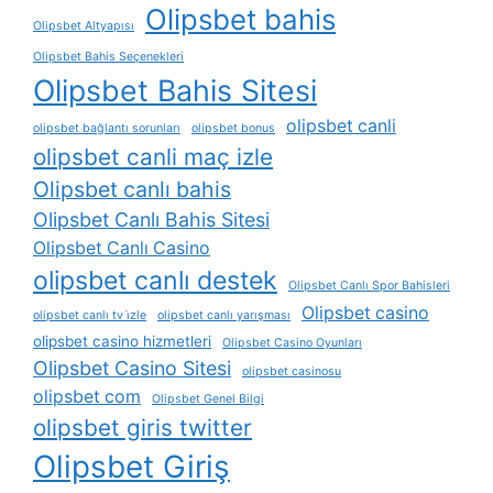
Olipsbet bahis
Olipsbet Altyapısı
Olipsbet Bahis Seçenekleri
Olipsbet Bahis Sitesi
olipsbet canli
olipsbet bağlantı sorunları
olipsbet bonus
olipsbet canli maç izle
Olipsbet canlı bahis
Olipsbet Canlı Bahis Sitesi
Olipsbet Canlı Casino
olipsbet canlı destek
Olipsbet Canlı Spor Bahisleri
Olipsbet casino
olipsbet canlı tv i̇zle
olipsbet canlı yarışması
olipsbet casino hizmetleri
Olipsbet Casino Oyunları
Olipsbet Casino Sitesi
olipsbet casinosu
olipsbet com
Olipsbet Genel Bilgi
olipsbet giris twitter
Olipsbet Giriş