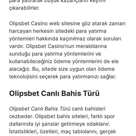
para yatırarak büyük kazançların keyfini
çıkarabilirler.
Olipsbet Casino web sitesine göz atarak zaman
harcayan herkesin sitedeki para yatırma
yöntemleri hakkında kaçınılmaz olarak soruları
vardır. Olipsbet Casino’nun meraklılarına
sunduğu para yatırma yöntemlerini ve
kullanabileceğiniz ödeme yöntemlerini de ele
alacağız. Bu, sitede size uygun olan ödeme
teknolojisini seçerek para yatırmanızı sağlar.
Olipsbet Canlı Bahis Türü
Olipsbet Canlı Bahis Türü
canlı bahisleri
cezbeder. Olipsbet bahis siteleri, farklı spor
dallarında iyi şanslar getirmeye odaklanır.
İstatistikleri, özetleri, maç tablolarını, gerçek