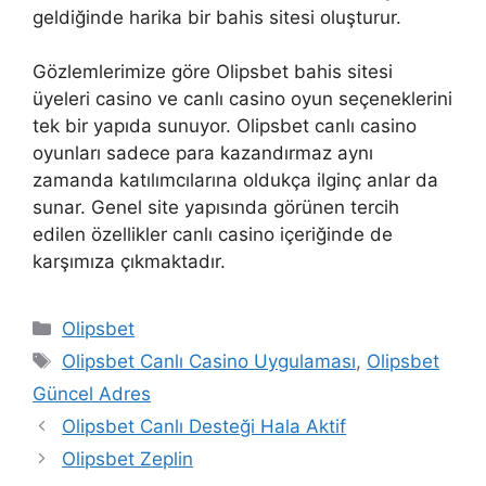
geldiğinde harika bir bahis sitesi oluşturur.
Gözlemlerimize göre Olipsbet bahis sitesi
üyeleri casino ve canlı casino oyun seçeneklerini
tek bir yapıda sunuyor. Olipsbet canlı casino
oyunları sadece para kazandırmaz aynı
zamanda katılımcılarına oldukça ilginç anlar da
sunar. Genel site yapısında görünen tercih
edilen özellikler canlı casino içeriğinde de
karşımıza çıkmaktadır.
Kategoriler
Olipsbet
Etiketler
Olipsbet Canlı Casino Uygulaması
,
Olipsbet
Güncel Adres
Yazı
Olipsbet Canlı Desteği Hala Aktif
dolaşımı
Olipsbet Zeplin