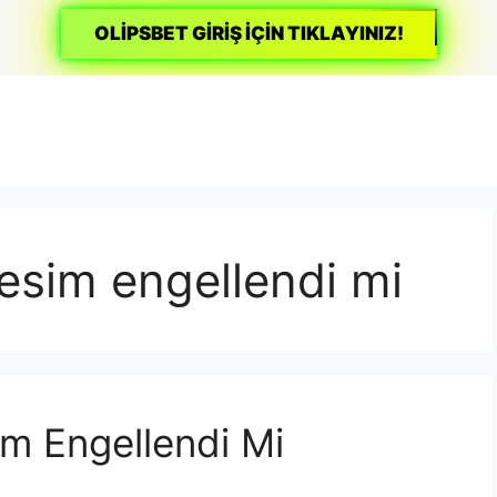
OLİPSBET GİRİŞ İÇİN TIKLAYINIZ!
resim engellendi mi
im Engellendi Mi