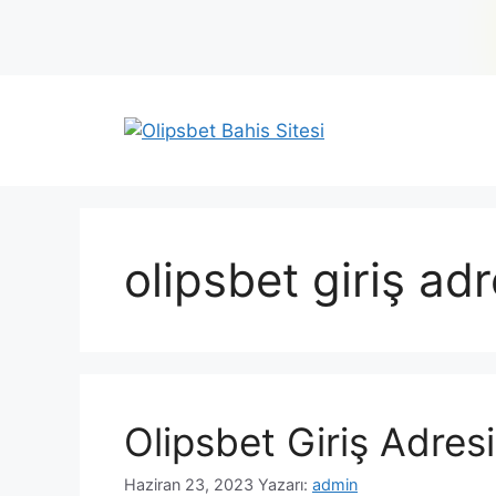
İçeriğe
atla
olipsbet giriş ad
Olipsbet Giriş Adres
Haziran 23, 2023
Yazarı:
admin