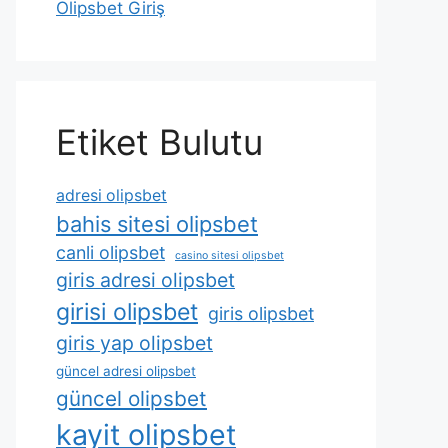
Olipsbet Giriş
Etiket Bulutu
adresi olipsbet
bahis sitesi olipsbet
canli olipsbet
casino sitesi olipsbet
giris adresi olipsbet
girisi olipsbet
giris olipsbet
giris yap olipsbet
güncel adresi olipsbet
güncel olipsbet
kayit olipsbet