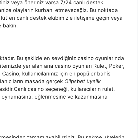
iniz veya öneriniz varsa 7/24 canlı destek
rganize olayların kurbanı etmeyeceğiz. Bu noktada
lütfen canlı destek ekibimizle iletişime geçin veya
 bakın.
ktadır. Bu şekilde en sevdiğiniz casino oyunlarında
sitemizde yer alan ana casino oyunları Rulet, Poker,
lı Casino, kullanıcılarımız için en popüler bahis
llanıcıların masada gerçek
Olipsbet üyelik
idir.Canlı casino seçeneği, kullanıcıların rulet,
ını oynamasına, eğlenmesine ve kazanmasına
sekmesinden tamamlayabilirsiniz. Bu sekme, üyelerin