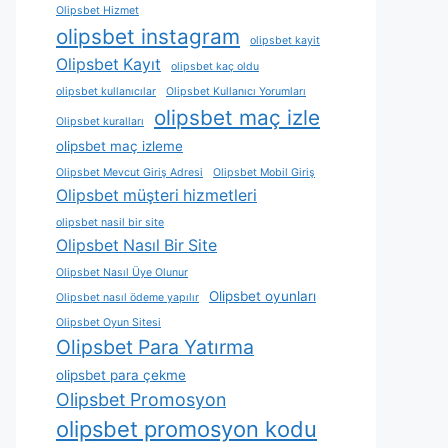
Olipsbet Hizmet
olipsbet instagram
olipsbet kayit
Olipsbet Kayıt
olipsbet kaç oldu
olipsbet kullanıcılar
Olipsbet Kullanıcı Yorumları
olipsbet maç izle
Olipsbet kuralları
olipsbet maç izleme
Olipsbet Mevcut Giriş Adresi
Olipsbet Mobil Giriş
Olipsbet müşteri hizmetleri
olipsbet nasil bir site
Olipsbet Nasıl Bir Site
Olipsbet Nasıl Üye Olunur
Olipsbet oyunları
Olipsbet nasıl ödeme yapılır
Olipsbet Oyun Sitesi
Olipsbet Para Yatırma
olipsbet para çekme
Olipsbet Promosyon
olipsbet promosyon kodu