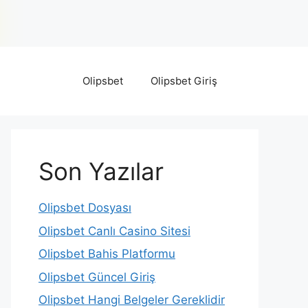
Olipsbet
Olipsbet Giriş
Son Yazılar
Olipsbet Dosyası
Olipsbet Canlı Casino Sitesi
Olipsbet Bahis Platformu
Olipsbet Güncel Giriş
Olipsbet Hangi Belgeler Gereklidir