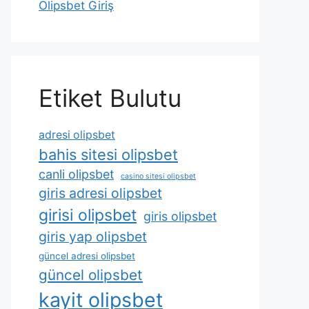
Olipsbet Giriş
Etiket Bulutu
adresi olipsbet
bahis sitesi olipsbet
canli olipsbet
casino sitesi olipsbet
giris adresi olipsbet
girisi olipsbet
giris olipsbet
giris yap olipsbet
güncel adresi olipsbet
güncel olipsbet
kayit olipsbet