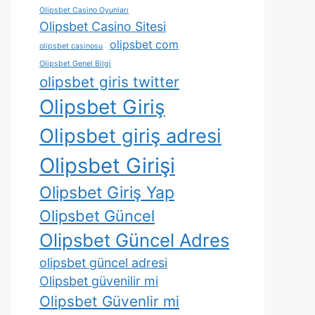
Olipsbet Casino Oyunları
Olipsbet Casino Sitesi
olipsbet com
olipsbet casinosu
Olipsbet Genel Bilgi
olipsbet giris twitter
Olipsbet Giriş
Olipsbet giriş adresi
Olipsbet Girişi
Olipsbet Giriş Yap
Olipsbet Güncel
Olipsbet Güncel Adres
olipsbet güncel adresi
Olipsbet güvenilir mi
Olipsbet Güvenlir mi