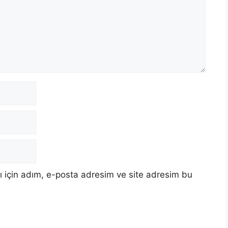
 için adım, e-posta adresim ve site adresim bu