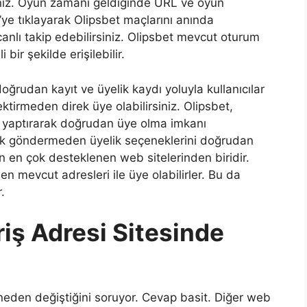
niz. Oyun zamanı geldiğinde URL ve oyun
’ye tıklayarak Olipsbet maçlarını anında
canlı takip edebilirsiniz. Olipsbet mevcut oturum
bir şekilde erişilebilir.
oğrudan kayıt ve üyelik kaydı yoluyla kullanıcılar
ektirmeden direk üye olabilirsiniz. Olipsbet,
ıt yaptırarak doğrudan üye olma imkanı
vrak göndermeden üyelik seçeneklerini doğrudan
n en çok desteklenen web sitelerinden biridir.
en mevcut adresleri ile üye olabilirler. Bu da
.
iş Adresi Sitesinde
 neden değiştiğini soruyor. Cevap basit. Diğer web