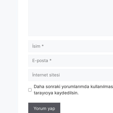
İsim
E-
posta
İnternet
sitesi
Daha sonraki yorumlarımda kullanılması
tarayıcıya kaydedilsin.