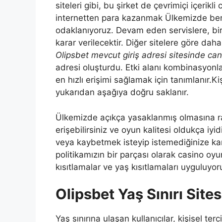
siteleri gibi, bu şirket de çevrimiçi içerik
internetten para kazanmak Ülkemizde benz
odaklanıyoruz. Devam eden servislere, bir
karar verilecektir. Diğer sitelere göre dah
Olipsbet mevcut giriş adresi sitesinde can
adresi oluşturdu. Etki alanı kombinasyonl
en hızlı erişimi sağlamak için tanımlanır.Ki
yukarıdan aşağıya doğru saklanır.
Ülkemizde açıkça yasaklanmış olmasına ra
erişebilirsiniz ve oyun kalitesi oldukça i
veya kaybetmek isteyip istemediğinize kara
politikamızın bir parçası olarak casino oyu
kısıtlamalar ve yaş kısıtlamaları uyguluyor
Olipsbet Yaş Sınırı Site
Yaş sınırına ulaşan kullanıcılar, kişisel t