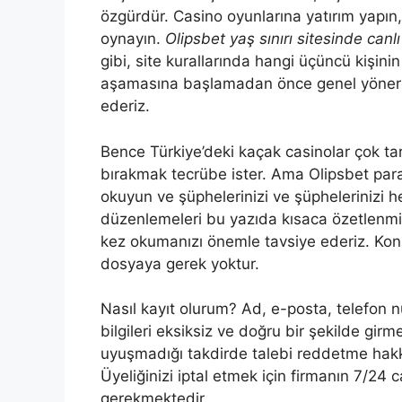
özgürdür. Casino oyunlarına yatırım yapın,
oynayın.
Olipsbet yaş sınırı sitesinde canl
gibi, site kurallarında hangi üçüncü kişini
aşamasına başlamadan önce genel yönerge
ederiz.
Bence Türkiye’deki kaçak casinolar çok tart
bırakmak tecrübe ister. Ama Olipsbet para 
okuyun ve şüphelerinizi ve şüphelerinizi h
düzenlemeleri bu yazıda kısaca özetlenmişti
kez okumanızı önemle tavsiye ederiz. Kon
dosyaya gerek yoktur.
Nasıl kayıt olurum? Ad, e-posta, telefon nu
bilgileri eksiksiz ve doğru bir şekilde girm
uyuşmadığı takdirde talebi reddetme hakkını 
Üyeliğinizi iptal etmek için firmanın 7/24 c
gerekmektedir.