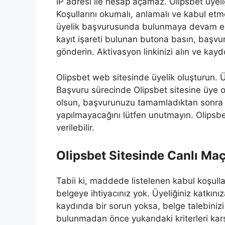
IP adresi ile hesap açamaz. Olipsbet üyel
Koşullarını okumalı, anlamalı ve kabul etm
üyelik başvurusunda bulunmaya devam edebi
kayıt işareti bulunan butona basın, başvu
gönderin. Aktivasyon linkinizi alın ve kayd
Olipsbet web sitesinde üyelik oluşturun. Ü
Başvuru sürecinde Olipsbet sitesine üye o
olsun, başvurunuzu tamamladıktan sonra e
yapılmayacağını lütfen unutmayın. Olipsb
verilebilir.
Olipsbet Sitesinde Canlı Maç
Tabii ki, maddede listelenen kabul koşulla
belgeye ihtiyacınız yok. Üyeliğiniz katkınız
kaydında bir sorun yoksa, belge talebini
bulunmadan önce yukarıdaki kriterleri kar