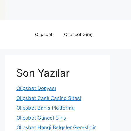
Olipsbet
Olipsbet Giriş
Son Yazılar
Olipsbet Dosyası
Olipsbet Canlı Casino Sitesi
Olipsbet Bahis Platformu
Olipsbet Güncel Giriş
Olipsbet Hangi Belgeler Gereklidir