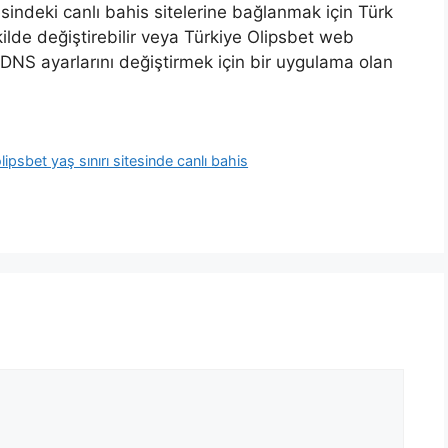
sindeki canlı bahis sitelerine bağlanmak için Türk
ekilde değiştirebilir veya Türkiye Olipsbet web
de DNS ayarlarını değiştirmek için bir uygulama olan
lipsbet yaş sınırı sitesinde canlı bahis