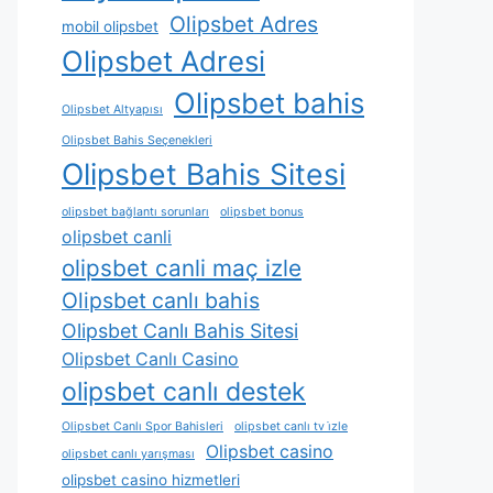
Olipsbet Adres
mobil olipsbet
Olipsbet Adresi
Olipsbet bahis
Olipsbet Altyapısı
Olipsbet Bahis Seçenekleri
Olipsbet Bahis Sitesi
olipsbet bağlantı sorunları
olipsbet bonus
olipsbet canli
olipsbet canli maç izle
Olipsbet canlı bahis
Olipsbet Canlı Bahis Sitesi
Olipsbet Canlı Casino
olipsbet canlı destek
Olipsbet Canlı Spor Bahisleri
olipsbet canlı tv i̇zle
Olipsbet casino
olipsbet canlı yarışması
olipsbet casino hizmetleri