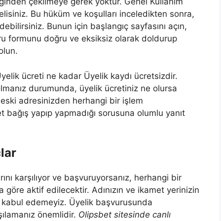
iğinden çekilmeye gerek yoktur. Genel Kullanım
elisiniz. Bu hüküm ve koşulları inceledikten sonra,
lirsiniz. Bunun için başlangıç ​​sayfasını açın,
ru formunu doğru ve eksiksiz olarak doldurup
olun.
yelik ücreti ne kadar Üyelik kaydı ücretsizdir.
lmanız durumunda, üyelik ücretiniz ne olursa
ski adresinizden herhangi bir işlem
et bağış yapıp yapmadığı sorusuna olumlu yanıt
lar
rını karşılıyor ve başvuruyorsanız, herhangi bir
a göre aktif edilecektir. Adınızın ve ikamet yerinizin
zi kabul edemeyiz. Üyelik başvurusunda
şılamanız önemlidir.
Olipsbet sitesinde canlı