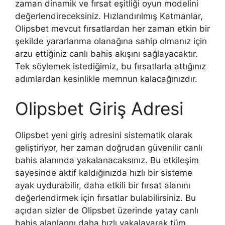
zaman dinamik ve fırsat eşitliği oyun modelini
değerlendireceksiniz. Hızlandırılmış Katmanlar,
Olipsbet mevcut fırsatlardan her zaman etkin bir
şekilde yararlanma olanağına sahip olmanız için
arzu ettiğiniz canlı bahis akışını sağlayacaktır.
Tek söylemek istediğimiz, bu fırsatlarla attığınız
adımlardan kesinlikle memnun kalacağınızdır.
Olipsbet Giriş Adresi
Olipsbet yeni giriş adresini sistematik olarak
geliştiriyor, her zaman doğrudan güvenilir canlı
bahis alanında yakalanacaksınız. Bu etkileşim
sayesinde aktif kaldığınızda hızlı bir sisteme
ayak uydurabilir, daha etkili bir fırsat alanını
değerlendirmek için fırsatlar bulabilirsiniz. Bu
açıdan sizler de Olipsbet üzerinde yatay canlı
bahis alanlarını daha hızlı yakalayarak tüm