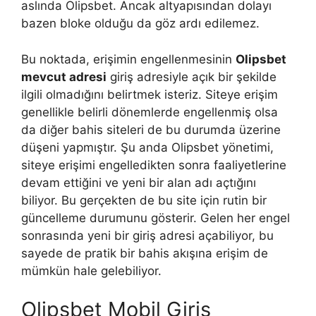
aslında Olipsbet. Ancak altyapısından dolayı
bazen bloke olduğu da göz ardı edilemez.
Bu noktada, erişimin engellenmesinin
Olipsbet
mevcut adresi
giriş adresiyle açık bir şekilde
ilgili olmadığını belirtmek isteriz. Siteye erişim
genellikle belirli dönemlerde engellenmiş olsa
da diğer bahis siteleri de bu durumda üzerine
düşeni yapmıştır. Şu anda Olipsbet yönetimi,
siteye erişimi engelledikten sonra faaliyetlerine
devam ettiğini ve yeni bir alan adı açtığını
biliyor. Bu gerçekten de bu site için rutin bir
güncelleme durumunu gösterir. Gelen her engel
sonrasında yeni bir giriş adresi açabiliyor, bu
sayede de pratik bir bahis akışına erişim de
mümkün hale gelebiliyor.
Olipsbet Mobil Giriş