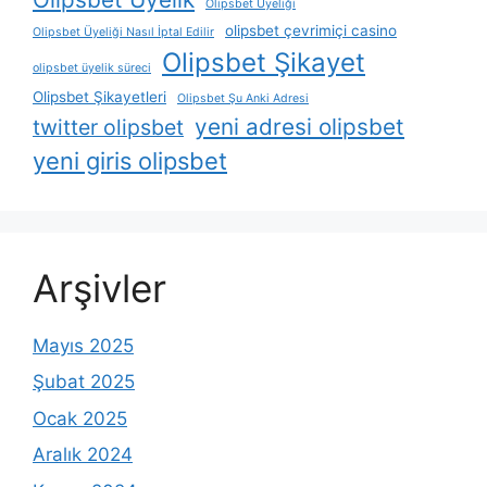
Olipsbet Üyeliği
olipsbet çevrimiçi casino
Olipsbet Üyeliği Nasıl İptal Edilir
Olipsbet Şikayet
olipsbet üyelik süreci
Olipsbet Şikayetleri
Olipsbet Şu Anki Adresi
yeni adresi olipsbet
twitter olipsbet
yeni giris olipsbet
Arşivler
Mayıs 2025
Şubat 2025
Ocak 2025
Aralık 2024