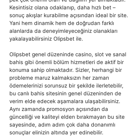
Kesintisiz olana odaklanıp, daha hızlı bet –
sonuç akışlar kurabilme açısından ideal bir site.
Yani hem dinamik hem de doğrudan farklı
alanlarda da deneyimleyeceğiniz olanakları
yakalayabilirsiniz Olipsbet ile.
Olipsbet genel düzeninde casino, slot ve sanal
bahis gibi önemli bölüm hizmetleri de aktif bir
konuma sahip olmaktadır. Sizler, herhangi bir
probleme maruz kalmaksızın her zaman
ödemelerinizi sorunsuz bir şekilde ilerletebilir,
bu canlı bahis sitesinin genel düzeninden de
verim elde edecek aşamalara ulaşabilirsiniz.
Aynı zamanda promosyon açısından da
güncelliği ve kaliteyi elden bırakmayan bu site
sayesinde, adım adım çok daha donanımlı
sonuçlar elinizin altında yer edinebilir.