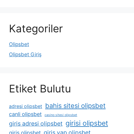
Kategoriler
Olipsbet
Olipsbet Giriş
Etiket Bulutu
bahis sitesi olipsbet
adresi olipsbet
canli olipsbet
casino sitesi olipsbet
girisi olipsbet
giris adresi olipsbet
giris yap olipsbet
giris olipsbet