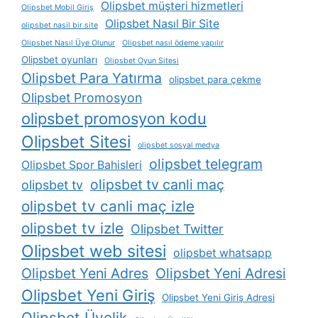
Olipsbet müşteri hizmetleri
Olipsbet Mobil Giriş
Olipsbet Nasıl Bir Site
olipsbet nasil bir site
Olipsbet Nasıl Üye Olunur
Olipsbet nasıl ödeme yapılır
Olipsbet oyunları
Olipsbet Oyun Sitesi
Olipsbet Para Yatırma
olipsbet para çekme
Olipsbet Promosyon
olipsbet promosyon kodu
Olipsbet Sitesi
olipsbet sosyal medya
olipsbet telegram
Olipsbet Spor Bahisleri
olipsbet tv canli maç
olipsbet tv
olipsbet tv canli maç izle
olipsbet tv izle
Olipsbet Twitter
Olipsbet web sitesi
olipsbet whatsapp
Olipsbet Yeni Adres
Olipsbet Yeni Adresi
Olipsbet Yeni Giriş
Olipsbet Yeni Giriş Adresi
Olipsbet Üyelik