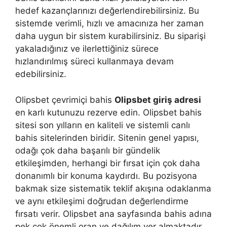
hedef kazançlarınızı değerlendirebilirsiniz. Bu
sistemde verimli, hızlı ve amacınıza her zaman
daha uygun bir sistem kurabilirsiniz. Bu siparişi
yakaladığınız ve ilerlettiğiniz sürece
hızlandırılmış süreci kullanmaya devam
edebilirsiniz.
Olipsbet çevrimiçi bahis
Olipsbet giriş adresi
en karlı kutunuzu rezerve edin. Olipsbet bahis
sitesi son yılların en kaliteli ve sistemli canlı
bahis sitelerinden biridir. Sitenin genel yapısı,
odağı çok daha başarılı bir gündelik
etkileşimden, herhangi bir fırsat için çok daha
donanımlı bir konuma kaydırdı. Bu pozisyona
bakmak size sistematik teklif akışına odaklanma
ve aynı etkileşimi doğrudan değerlendirme
fırsatı verir. Olipsbet ana sayfasında bahis adına
pek çok önemli oran ve dağılım yer almaktadır.