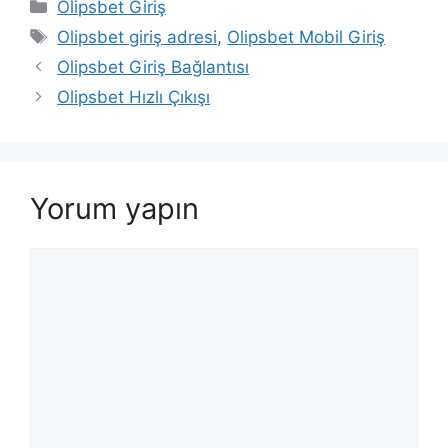
Kategoriler
Olipsbet Giriş
Etiketler
Olipsbet giriş adresi
,
Olipsbet Mobil Giriş
Yazı
Olipsbet Giriş Bağlantısı
dolaşımı
Olipsbet Hızlı Çıkışı
Yorum yapın
Yorum