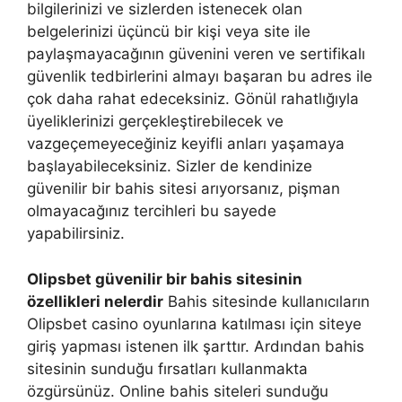
bilgilerinizi ve sizlerden istenecek olan
belgelerinizi üçüncü bir kişi veya site ile
paylaşmayacağının güvenini veren ve sertifikalı
güvenlik tedbirlerini almayı başaran bu adres ile
çok daha rahat edeceksiniz. Gönül rahatlığıyla
üyeliklerinizi gerçekleştirebilecek ve
vazgeçemeyeceğiniz keyifli anları yaşamaya
başlayabileceksiniz. Sizler de kendinize
güvenilir bir bahis sitesi arıyorsanız, pişman
olmayacağınız tercihleri bu sayede
yapabilirsiniz.
Olipsbet güvenilir bir bahis sitesinin
özellikleri nelerdir
Bahis sitesinde kullanıcıların
Olipsbet casino oyunlarına katılması için siteye
giriş yapması istenen ilk şarttır. Ardından bahis
sitesinin sunduğu fırsatları kullanmakta
özgürsünüz. Online bahis siteleri sunduğu