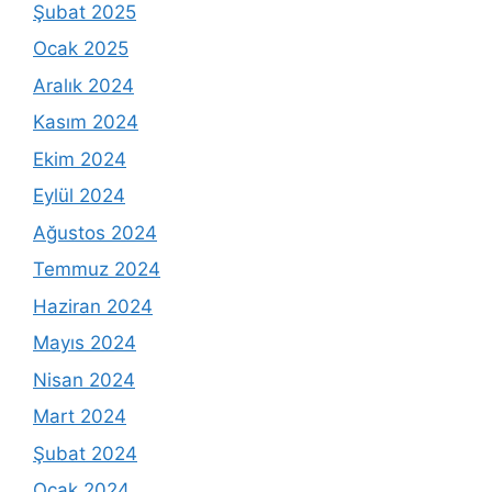
Şubat 2025
Ocak 2025
Aralık 2024
Kasım 2024
Ekim 2024
Eylül 2024
Ağustos 2024
Temmuz 2024
Haziran 2024
Mayıs 2024
Nisan 2024
Mart 2024
Şubat 2024
Ocak 2024