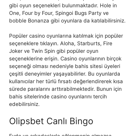
gibi oyun seçenekleri bulunmaktadır. Hole in
One, Four by Four, Spingoi Bugs Party ve
bobble Bonanza gibi oyunlara da katılabilirsiniz.
Popüler casino oyunlarına katılmak için popüler
seçeneklere tıklayın. Aloha, Starburts, Fire
Joker ve Twin Spin gibi popüler oyun
seçeneklerine erişin. Casino oyunlarının birçok
seçeneği olması nedeniyle bahis sitesi üyeleri
çeşitli deneyimler yaşayabilirler. Bu oyunlarda
kullanıcılar her türlü fırsatı değerlendirerek kısa
sürede paralarını arttırabilmektedir. Bunun için
bahis sitelerinde casino oyunlarını tercih
edebilirsiniz.
Olipsbet Canlı Bingo
Evde ve arkadaşlarla eğlenmenin olmazsa