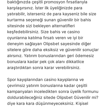
baktığınızda çeşitli promosyon fırsatlarıyla
karşılaşırsınız. İster ilk üyeliğinizde para
yatırabilir, isterseniz de para kayseniz bile size
kurtarma seçeneği sunan güvenilir bir bahis
sitesinde sizi bekleyen alternatifleri
keşfedebilirsiniz. Size bahis ve casino
oyunlarına katılma fırsatı veren ve iyi bir
deneyim sağlayan Olipsbet sayesinde diğer
sitelere göre daha eksiksiz ve güvenilir sonuçlar
alırsınız. Yatırım bonuslarından geri ödemesiz
bonuslara kadar pek çok alanı dikkatlice
araştırdıktan sonra karar verebilirsiniz.
Spor kayıplarından casino kayıplarına ve
çevrimsiz yatırım bonuslarına kadar çeşitli
kampanyaları inceledikten sonra üyelik formunu
doldurabileceğiniz sitede Olipsbet Güvenilir mi?
diye kara kara düşünmeyeceksiniz. Kişisel