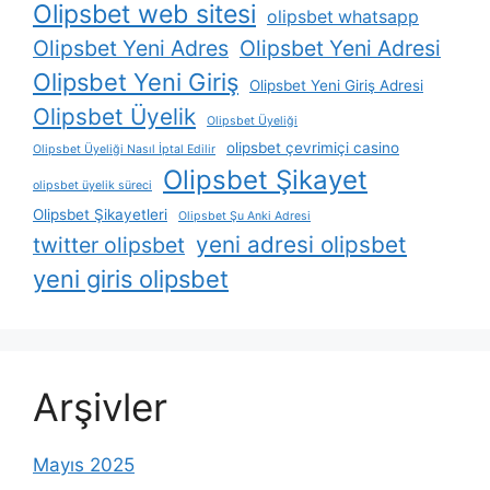
Olipsbet web sitesi
olipsbet whatsapp
Olipsbet Yeni Adres
Olipsbet Yeni Adresi
Olipsbet Yeni Giriş
Olipsbet Yeni Giriş Adresi
Olipsbet Üyelik
Olipsbet Üyeliği
olipsbet çevrimiçi casino
Olipsbet Üyeliği Nasıl İptal Edilir
Olipsbet Şikayet
olipsbet üyelik süreci
Olipsbet Şikayetleri
Olipsbet Şu Anki Adresi
yeni adresi olipsbet
twitter olipsbet
yeni giris olipsbet
Arşivler
Mayıs 2025