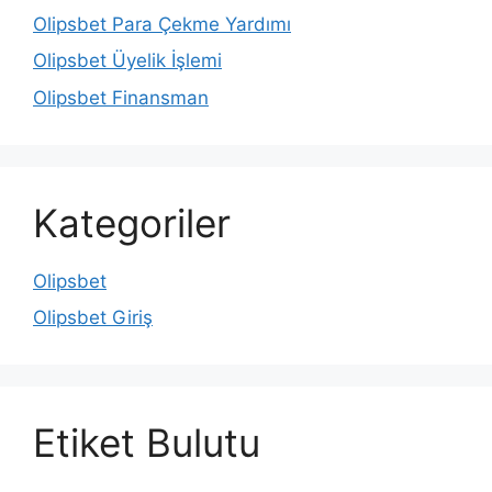
Olipsbet Para Çekme Yardımı
Olipsbet Üyelik İşlemi
Olipsbet Finansman
Kategoriler
Olipsbet
Olipsbet Giriş
Etiket Bulutu