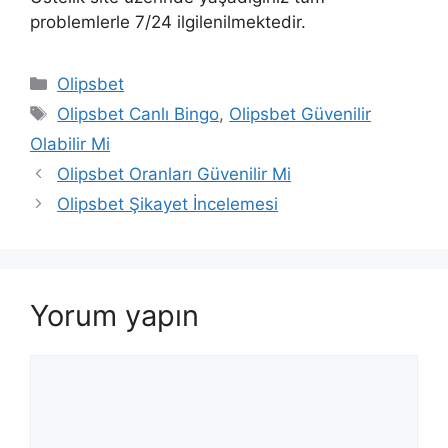
problemlerle 7/24 ilgilenilmektedir.
Kategoriler
Olipsbet
Etiketler
Olipsbet Canlı Bingo
,
Olipsbet Güvenilir
Olabilir Mi
Yazı
Olipsbet Oranları Güvenilir Mi
dolaşımı
Olipsbet Şikayet İncelemesi
Yorum yapın
Yorum