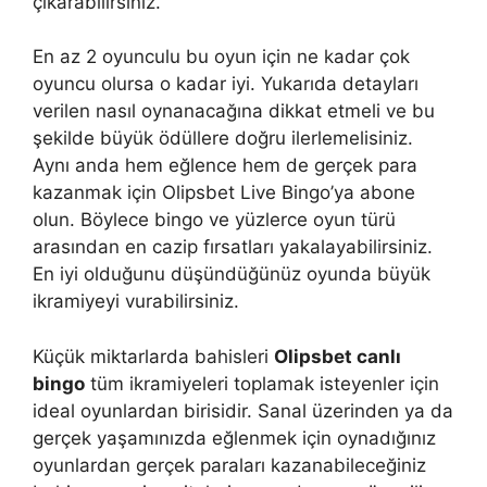
çıkarabilirsiniz.
En az 2 oyunculu bu oyun için ne kadar çok
oyuncu olursa o kadar iyi. Yukarıda detayları
verilen nasıl oynanacağına dikkat etmeli ve bu
şekilde büyük ödüllere doğru ilerlemelisiniz.
Aynı anda hem eğlence hem de gerçek para
kazanmak için Olipsbet Live Bingo’ya abone
olun. Böylece bingo ve yüzlerce oyun türü
arasından en cazip fırsatları yakalayabilirsiniz.
En iyi olduğunu düşündüğünüz oyunda büyük
ikramiyeyi vurabilirsiniz.
Küçük miktarlarda bahisleri
Olipsbet canlı
bingo
tüm ikramiyeleri toplamak isteyenler için
ideal oyunlardan birisidir. Sanal üzerinden ya da
gerçek yaşamınızda eğlenmek için oynadığınız
oyunlardan gerçek paraları kazanabileceğiniz