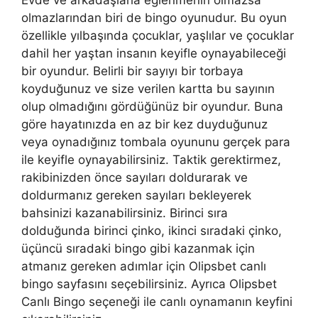
olmazlarından biri de bingo oyunudur. Bu oyun
özellikle yılbaşında çocuklar, yaşlılar ve çocuklar
dahil her yaştan insanın keyifle oynayabileceği
bir oyundur. Belirli bir sayıyı bir torbaya
koyduğunuz ve size verilen kartta bu sayının
olup olmadığını gördüğünüz bir oyundur. Buna
göre hayatınızda en az bir kez duyduğunuz
veya oynadığınız tombala oyununu gerçek para
ile keyifle oynayabilirsiniz. Taktik gerektirmez,
rakibinizden önce sayıları doldurarak ve
doldurmanız gereken sayıları bekleyerek
bahsinizi kazanabilirsiniz. Birinci sıra
dolduğunda birinci çinko, ikinci sıradaki çinko,
üçüncü sıradaki bingo gibi kazanmak için
atmanız gereken adımlar için Olipsbet canlı
bingo sayfasını seçebilirsiniz. Ayrıca Olipsbet
Canlı Bingo seçeneği ile canlı oynamanın keyfini