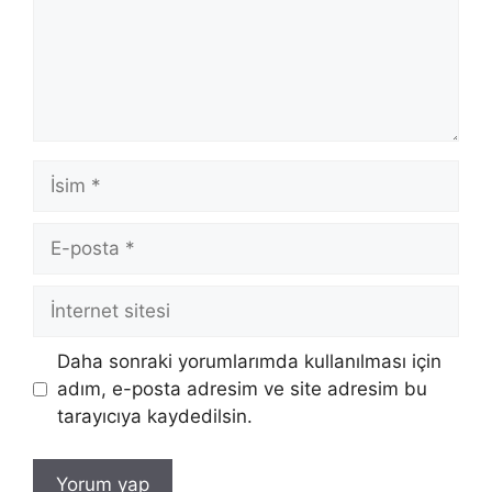
İsim
E-
posta
İnternet
sitesi
Daha sonraki yorumlarımda kullanılması için
adım, e-posta adresim ve site adresim bu
tarayıcıya kaydedilsin.