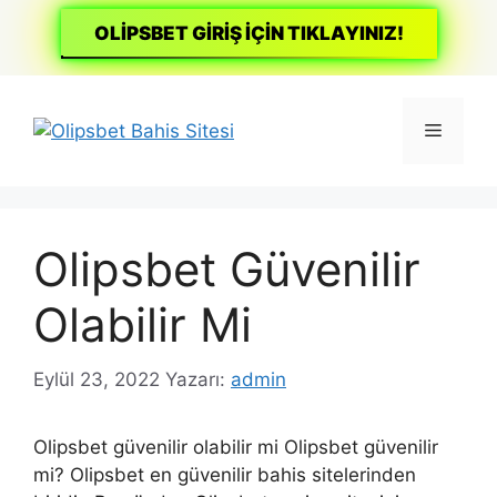
OLİPSBET GİRİŞ İÇİN TIKLAYINIZ!
İçeriğe
atla
Menü
Olipsbet Güvenilir
Olabilir Mi
Eylül 23, 2022
Yazarı:
admin
Olipsbet güvenilir olabilir mi Olipsbet güvenilir
mi? Olipsbet en güvenilir bahis sitelerinden