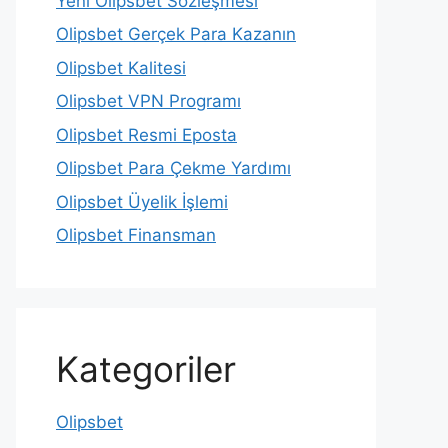
Yeni Olipsbet Sözleşmesi
Olipsbet Gerçek Para Kazanın
Olipsbet Kalitesi
Olipsbet VPN Programı
Olipsbet Resmi Eposta
Olipsbet Para Çekme Yardımı
Olipsbet Üyelik İşlemi
Olipsbet Finansman
Kategoriler
Olipsbet