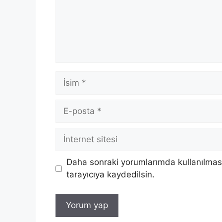
İsim
E-
posta
İnternet
sitesi
Daha sonraki yorumlarımda kullanılması
tarayıcıya kaydedilsin.