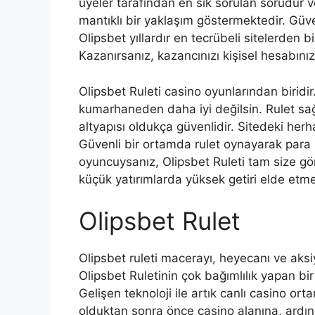
üyeler tarafından en sık sorulan sorudu
mantıklı bir yaklaşım göstermektedir. Güven
Olipsbet yıllardır en tecrübeli sitelerden bir
Kazanırsanız, kazancınızı kişisel hesabınıza
Olipsbet Ruleti casino oyunlarından biridir
kumarhaneden daha iyi değilsin. Rulet sağ
altyapısı oldukça güvenlidir. Sitedeki herh
Güvenli bir ortamda rulet oynayarak para
oyuncuysanız, Olipsbet Ruleti tam size gör
küçük yatırımlarda yüksek getiri elde etme
Olipsbet Rulet
Olipsbet ruleti macerayı, heyecanı ve aksi
Olipsbet Ruletinin çok bağımlılık yapan bi
Gelişen teknoloji ile artık canlı casino ort
olduktan sonra önce casino alanına, ardın