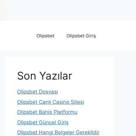
Olipsbet
Olipsbet Giriş
Son Yazılar
Olipsbet Dosyası
Olipsbet Canlı Casino Sitesi
Olipsbet Bahis Platformu
Olipsbet Güncel Giriş
Olipsbet Hangi Belgeler Gereklidir