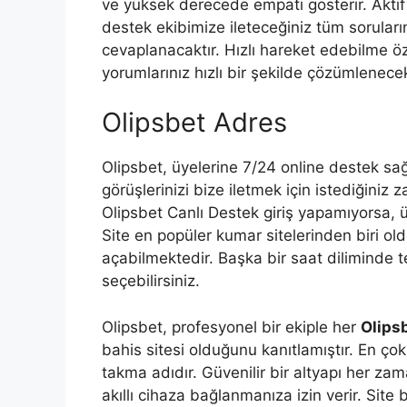
ve yüksek derecede empati gösterir. Aktif 
destek ekibimize ileteceğiniz tüm sorular
cevaplanacaktır. Hızlı hareket edebilme öz
yorumlarınız hızlı bir şekilde çözümlenecek
Olipsbet Adres
Olipsbet, üyelerine 7/24 online destek sağ
görüşlerinizi bize iletmek için istediğiniz 
Olipsbet Canlı Destek giriş yapamıyorsa, üy
Site en popüler kumar sitelerinden biri ol
açabilmektedir. Başka bir saat diliminde te
seçebilirsiniz.
Olipsbet, profesyonel bir ekiple her
Olips
bahis sitesi olduğunu kanıtlamıştır. En çok
takma adıdır. Güvenilir bir altyapı her zam
akıllı cihaza bağlanmanıza izin verir. Site 