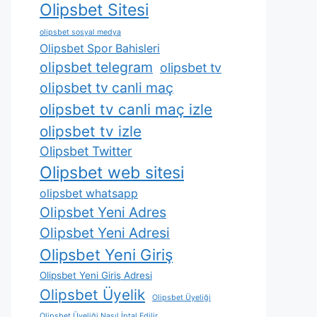
Olipsbet Sitesi
olipsbet sosyal medya
Olipsbet Spor Bahisleri
olipsbet telegram
olipsbet tv
olipsbet tv canli maç
olipsbet tv canli maç izle
olipsbet tv izle
Olipsbet Twitter
Olipsbet web sitesi
olipsbet whatsapp
Olipsbet Yeni Adres
Olipsbet Yeni Adresi
Olipsbet Yeni Giriş
Olipsbet Yeni Giriş Adresi
Olipsbet Üyelik
Olipsbet Üyeliği
Olipsbet Üyeliği Nasıl İptal Edilir