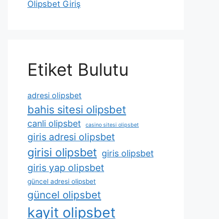
Olipsbet Giriş
Etiket Bulutu
adresi olipsbet
bahis sitesi olipsbet
canli olipsbet
casino sitesi olipsbet
giris adresi olipsbet
girisi olipsbet
giris olipsbet
giris yap olipsbet
güncel adresi olipsbet
güncel olipsbet
kayit olipsbet