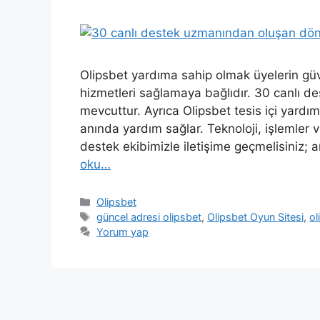
Olipsbet yardıma sahip olmak üyelerin güv
hizmetleri sağlamaya bağlıdır. 30 canlı 
mevcuttur. Ayrıca Olipsbet tesis içi yardı
anında yardım sağlar. Teknoloji, işlemler v
destek ekibimizle iletişime geçmelisiniz; 
oku…
Kategoriler
Olipsbet
Etiketler
güncel adresi olipsbet
,
Olipsbet Oyun Sitesi
,
ol
Yorum yap