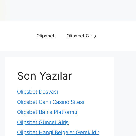
Olipsbet
Olipsbet Giriş
Son Yazılar
Olipsbet Dosyası
Olipsbet Canlı Casino Sitesi
Olipsbet Bahis Platformu
Olipsbet Güncel Giriş
Olipsbet Hangi Belgeler Gereklidir