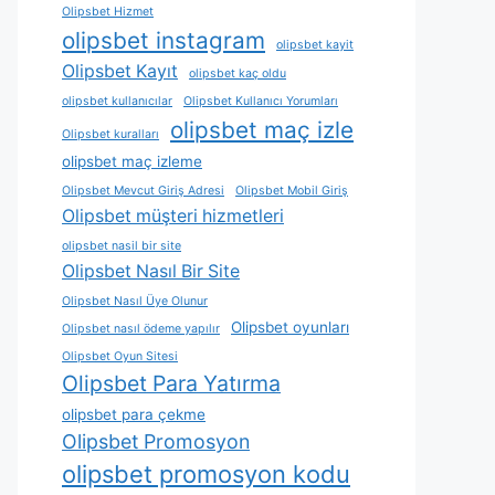
Olipsbet Hizmet
olipsbet instagram
olipsbet kayit
Olipsbet Kayıt
olipsbet kaç oldu
olipsbet kullanıcılar
Olipsbet Kullanıcı Yorumları
olipsbet maç izle
Olipsbet kuralları
olipsbet maç izleme
Olipsbet Mevcut Giriş Adresi
Olipsbet Mobil Giriş
Olipsbet müşteri hizmetleri
olipsbet nasil bir site
Olipsbet Nasıl Bir Site
Olipsbet Nasıl Üye Olunur
Olipsbet oyunları
Olipsbet nasıl ödeme yapılır
Olipsbet Oyun Sitesi
Olipsbet Para Yatırma
olipsbet para çekme
Olipsbet Promosyon
olipsbet promosyon kodu