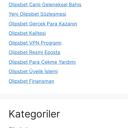
Olipsbet Canlı Geleneksel Bahis
Yeni Olipsbet Sözleşmesi
Olipsbet Gerçek Para Kazanın
Olipsbet Kalitesi
Olipsbet VPN Programı
Olipsbet Resmi Eposta
Olipsbet Para Çekme Yardımı
Olipsbet Üyelik İşlemi
Olipsbet Finansman
Kategoriler