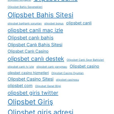
Olipsbet Bahis Seçenekleri
Olipsbet Bahis Sitesi
olipsbet canli
olipsbet bağlantı sorunları
olipsbet bonus
olipsbet canli maç izle
Olipsbet canlı bahis
Olipsbet Canlı Bahis Sitesi
Olipsbet Canlı Casino
olipsbet canlı destek
Olipsbet Canlı Spor Bahisleri
Olipsbet casino
olipsbet canlı tv i̇zle
olipsbet canlı yarışması
olipsbet casino hizmetleri
Olipsbet Casino Oyunları
Olipsbet Casino Sitesi
olipsbet casinosu
olipsbet com
Olipsbet Genel Bilgi
olipsbet giris twitter
Olipsbet Giriş
Olipsbet giriş adresi