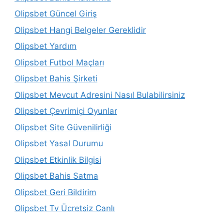
Olipsbet Güncel Giriş
Olipsbet Hangi Belgeler Gereklidir
Olipsbet Yardım
Olipsbet Futbol Maçları
Olipsbet Bahis Şirketi
Olipsbet Mevcut Adresini Nasıl Bulabilirsiniz
Olipsbet Çevrimiçi Oyunlar
Olipsbet Site Güvenilirliği
Olipsbet Yasal Durumu
Olipsbet Etkinlik Bilgisi
Olipsbet Bahis Satma
Olipsbet Geri Bildirim
Olipsbet Tv Ücretsiz Canlı