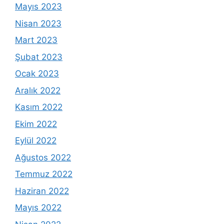
Mayıs 2023
Nisan 2023
Mart 2023
Şubat 2023
Ocak 2023
Aralık 2022
Kasım 2022
Ekim 2022
Eylül 2022
Ağustos 2022
Temmuz 2022
Haziran 2022
Mayıs 2022