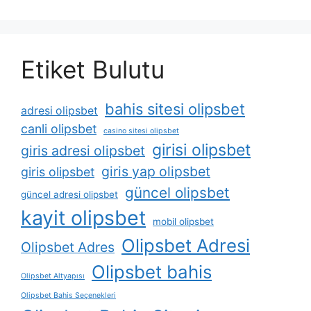
Etiket Bulutu
bahis sitesi olipsbet
adresi olipsbet
canli olipsbet
casino sitesi olipsbet
girisi olipsbet
giris adresi olipsbet
giris yap olipsbet
giris olipsbet
güncel olipsbet
güncel adresi olipsbet
kayit olipsbet
mobil olipsbet
Olipsbet Adresi
Olipsbet Adres
Olipsbet bahis
Olipsbet Altyapısı
Olipsbet Bahis Seçenekleri