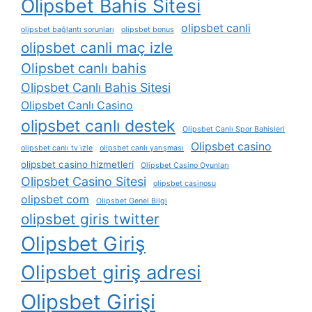
Olipsbet Bahis Sitesi
olipsbet canli
olipsbet bağlantı sorunları
olipsbet bonus
olipsbet canli maç izle
Olipsbet canlı bahis
Olipsbet Canlı Bahis Sitesi
Olipsbet Canlı Casino
olipsbet canlı destek
Olipsbet Canlı Spor Bahisleri
Olipsbet casino
olipsbet canlı tv i̇zle
olipsbet canlı yarışması
olipsbet casino hizmetleri
Olipsbet Casino Oyunları
Olipsbet Casino Sitesi
olipsbet casinosu
olipsbet com
Olipsbet Genel Bilgi
olipsbet giris twitter
Olipsbet Giriş
Olipsbet giriş adresi
Olipsbet Girişi