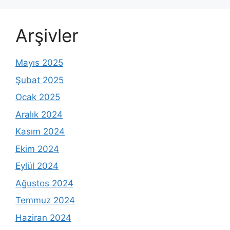
Arşivler
Mayıs 2025
Şubat 2025
Ocak 2025
Aralık 2024
Kasım 2024
Ekim 2024
Eylül 2024
Ağustos 2024
Temmuz 2024
Haziran 2024