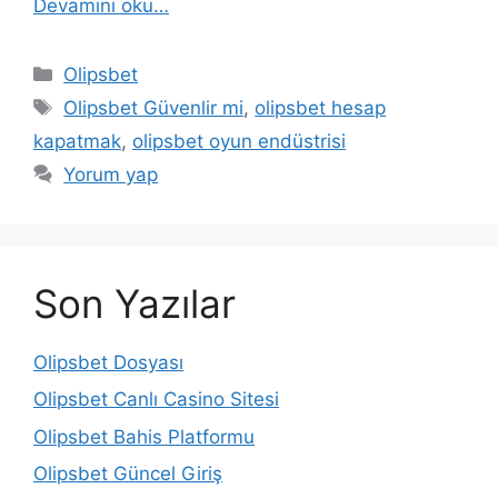
Devamını oku…
Kategoriler
Olipsbet
Etiketler
Olipsbet Güvenlir mi
,
olipsbet hesap
kapatmak
,
olipsbet oyun endüstrisi
Yorum yap
Son Yazılar
Olipsbet Dosyası
Olipsbet Canlı Casino Sitesi
Olipsbet Bahis Platformu
Olipsbet Güncel Giriş