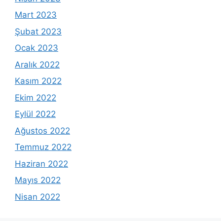
Mart 2023
Şubat 2023
Ocak 2023
Aralık 2022
Kasım 2022
Ekim 2022
Eylül 2022
Ağustos 2022
Temmuz 2022
Haziran 2022
Mayıs 2022
Nisan 2022