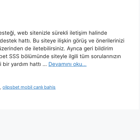
steği, web sitenizle sürekli iletişim halinde
destek hattı. Bu siteye ilişkin görüş ve önerilerinizi
erinden de iletebilirsiniz. Ayrıca geri bildirim
bet SSS bölümünde siteyle ilgili tüm sorularınızın
li bir yardım hattı …
Devamını oku…
k
,
olipsbet mobil canlı bahis