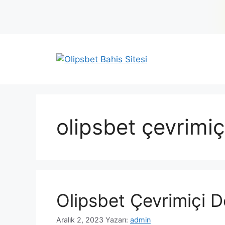
İçeriğe
atla
olipsbet çevrimiç
Olipsbet Çevrimiçi 
Aralık 2, 2023
Yazarı:
admin